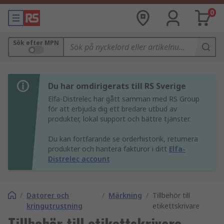
0
Sök efter MPN
Du har omdirigerats till RS Sverige
Elfa-Distrelec har gått samman med RS Group
för att erbjuda dig ett bredare utbud av
produkter, lokal support och bättre tjänster.
Du kan fortfarande se orderhistorik, returnera
produkter och hantera fakturor i ditt
Elfa-
Distrelec account
/
Datorer och
/
Märkning
/
Tillbehör till
kringutrustning
etikettskrivare
Tillbehör till etikettskrivare