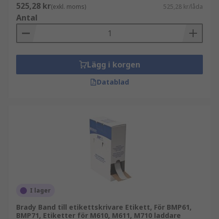
525,28 kr
(exkl. moms)
525,28 kr/låda
Antal
Lägg i korgen
Datablad
I lager
Brady Band till etikettskrivare Etikett, För BMP61,
BMP71, Etiketter för M610, M611, M710 laddare