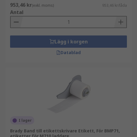
953,46 kr
(exkl. moms)
953,46 kr/låda
Antal
Lägg i korgen
Datablad
I lager
Brady Band till etikettskrivare Etikett, För BMP71,
etiketter för M710 laddare