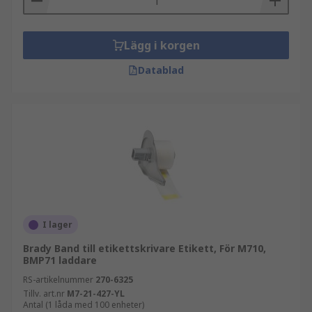
Lägg i korgen
Datablad
I lager
Brady Band till etikettskrivare Etikett, För M710,
BMP71 laddare
RS-artikelnummer
270-6325
Tillv. art.nr
M7-21-427-YL
Antal (1 låda med 100 enheter)