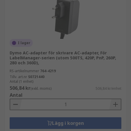
I lager
Dymo AC-adapter för skrivare AC-adapter, För
LabelManager-serien (utom 500TS, 420P, PnP, 260P,
280 och 360D),
RS-artikelnummer
764-4219
Tillv. art.nr
S0721440
Antal (1 enhet)
506,84 kr
(exkl. moms)
506,84 kr/enhet
Antal
Lägg i korgen