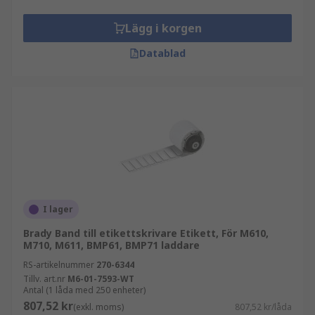
Lägg i korgen
Datablad
I lager
Brady Band till etikettskrivare Etikett, För M610,
M710, M611, BMP61, BMP71 laddare
RS-artikelnummer
270-6344
Tillv. art.nr
M6-01-7593-WT
Antal (1 låda med 250 enheter)
807,52 kr
(exkl. moms)
807,52 kr/låda