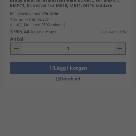
Brady Band till etikettskrivare Etikett, För BMP61,
BMP71, Etiketter för M610, M611, M710 laddare
RS-artikelnummer
270-6238
Tillv. art.nr
BM-30-427
Antal (1 låda med 2500 enheter)
3 905,44 kr
(exkl. moms)
3 905,44 kr/låda
Antal
Lägg i korgen
Datablad