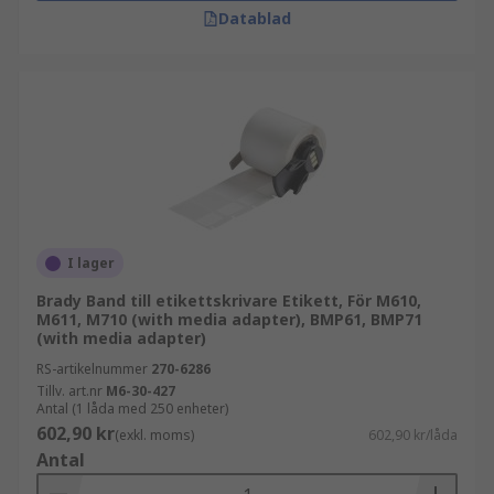
Datablad
I lager
Brady Band till etikettskrivare Etikett, För M610,
M611, M710 (with media adapter), BMP61, BMP71
(with media adapter)
RS-artikelnummer
270-6286
Tillv. art.nr
M6-30-427
Antal (1 låda med 250 enheter)
602,90 kr
(exkl. moms)
602,90 kr/låda
Antal