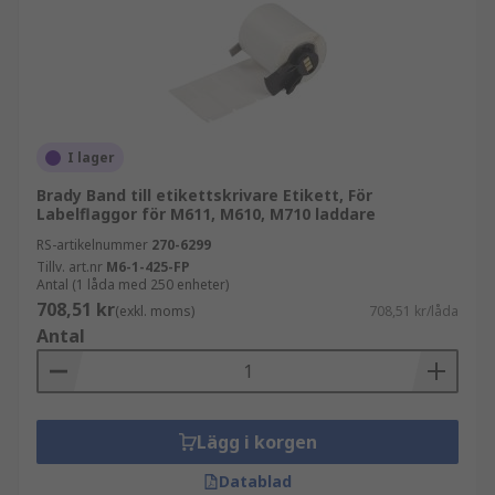
I lager
Brady Band till etikettskrivare Etikett, För
Labelflaggor för M611, M610, M710 laddare
RS-artikelnummer
270-6299
Tillv. art.nr
M6-1-425-FP
Antal (1 låda med 250 enheter)
708,51 kr
(exkl. moms)
708,51 kr/låda
Antal
Lägg i korgen
Datablad