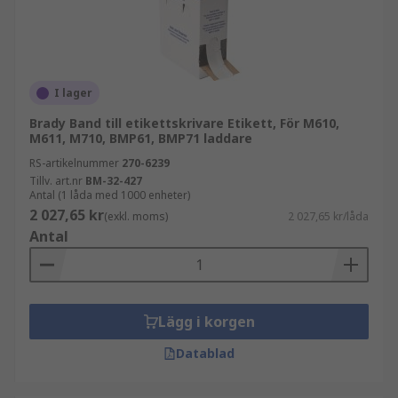
I lager
Brady Band till etikettskrivare Etikett, För M610,
M611, M710, BMP61, BMP71 laddare
RS-artikelnummer
270-6239
Tillv. art.nr
BM-32-427
Antal (1 låda med 1000 enheter)
2 027,65 kr
(exkl. moms)
2 027,65 kr/låda
Antal
Lägg i korgen
Datablad