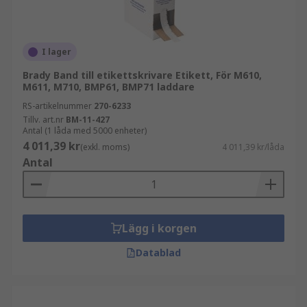
I lager
Brady Band till etikettskrivare Etikett, För M610,
M611, M710, BMP61, BMP71 laddare
RS-artikelnummer
270-6233
Tillv. art.nr
BM-11-427
Antal (1 låda med 5000 enheter)
4 011,39 kr
(exkl. moms)
4 011,39 kr/låda
Antal
Lägg i korgen
Datablad