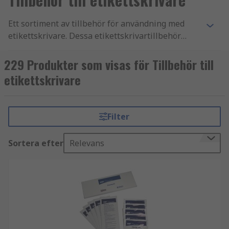
Ett sortiment av tillbehör för användning med
etikettskrivare. Dessa etikettskrivartillbehör
inkluderar komponenter som adaptrar, batterier,
laddare, väskor, kablar och skärare som alla är
229 Produkter som visas för Tillbehör till
utformade för att fungera med specifika
etikettskrivare
etikettskrivarmodeller.
Filter
Sortera efter
Relevans