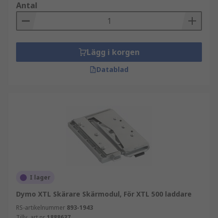
Antal
Lägg i korgen
Datablad
I lager
Dymo XTL Skärare Skärmodul, För XTL 500 laddare
RS-artikelnummer
893-1943
Tillv. art.nr
1888637