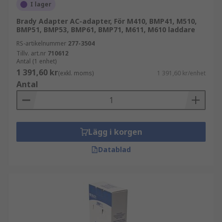
I lager
Brady Adapter AC-adapter, För M410, BMP41, M510,
BMP51, BMP53, BMP61, BMP71, M611, M610 laddare
RS-artikelnummer
277-3504
Tillv. art.nr
710612
Antal (1 enhet)
1 391,60 kr
(exkl. moms)
1 391,60 kr/enhet
Antal
Lägg i korgen
Datablad