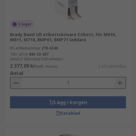
I lager
Brady Band till etikettskrivare Etikett, För M610,
M611, M710, BMP61, BMP71 laddare
RS-artikelnummer
270-6240
Tillv. art.nr
BM-33-427
Antal (1 låda med 500 enheter)
2 377,09 kr
(exkl. moms)
2 377,09 kr/låda
Antal
Lägg i korgen
Datablad