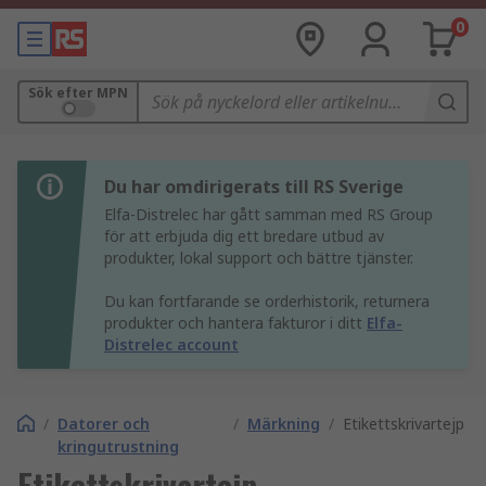
0
Sök efter MPN
Du har omdirigerats till RS Sverige
Elfa-Distrelec har gått samman med RS Group
för att erbjuda dig ett bredare utbud av
produkter, lokal support och bättre tjänster.
Du kan fortfarande se orderhistorik, returnera
produkter och hantera fakturor i ditt
Elfa-
Distrelec account
/
Datorer och
/
Märkning
/
Etikettskrivartejp
kringutrustning
Etikettskrivartejp