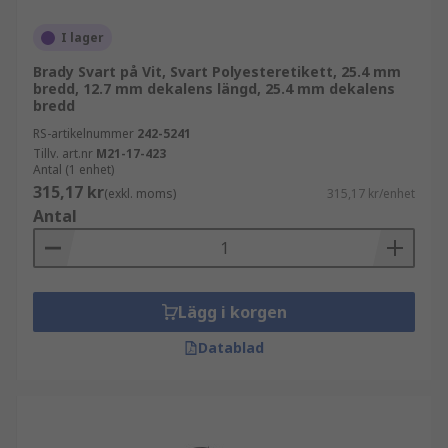
Etikettskrivartejper kan användas i
I lager
följande applikationer och mycket mer:
Brady Svart på Vit, Svart Polyesteretikett, 25.4 mm
bredd, 12.7 mm dekalens längd, 25.4 mm dekalens
bredd
Filer och pärmar
RS-artikelnummer
242-5241
Frakt/posthantering
Tillv. art.nr
M21-17-423
Antal (1 enhet)
Allmän identifiering – 'Tryck eller dra på
315,17 kr
(exkl. moms)
315,17 kr/enhet
dörren' 'Vänligen håll fönstret stängt'
Antal
Besökarbrickor/namnbrickor
Förvaring, hyllor, lådor
Kablar och kabelkanaler
Lägg i korgen
Verktygs- och matförvaring
Datablad
Golvmarkering
Verkstäder, garage och lager
RS erbjuder ett stort utbud av