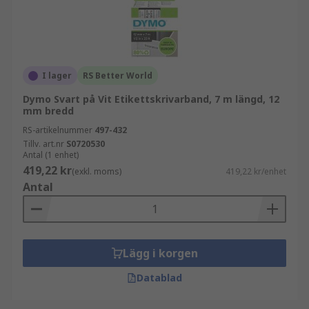
I lager
RS Better World
Dymo Svart på Vit Etikettskrivarband, 7 m längd, 12
mm bredd
RS-artikelnummer
497-432
Tillv. art.nr
S0720530
Antal (1 enhet)
419,22 kr
(exkl. moms)
419,22 kr/enhet
Antal
Lägg i korgen
Datablad