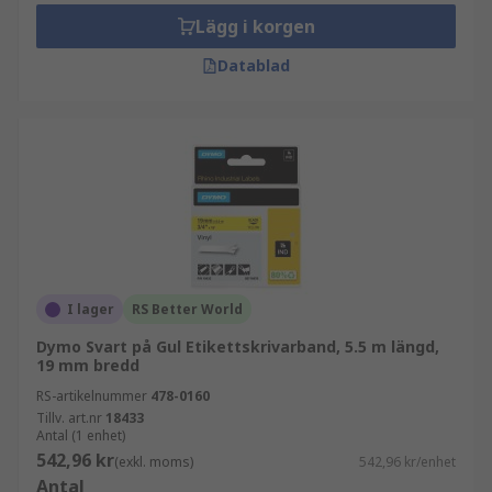
Lägg i korgen
Datablad
I lager
RS Better World
Dymo Svart på Gul Etikettskrivarband, 5.5 m längd,
19 mm bredd
RS-artikelnummer
478-0160
Tillv. art.nr
18433
Antal (1 enhet)
542,96 kr
(exkl. moms)
542,96 kr/enhet
Antal