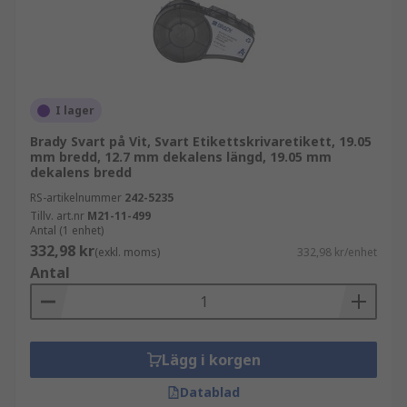
etikettskrivartejper som består av DYMO-
etikettejper, Brady-etikettejper, Brother-
etikettejper och Casio-utskriftsetiketter. Inom
dessa varumärken erbjuder vi ett stort utbud av
olika typer av etikettejper som kan användas på
I lager
olika typer av material och applikationer. Dessa
etikettskrivartejper med lättavtagbar baksida för
Brady Svart på Vit, Svart Etikettskrivaretikett, 19.05
mm bredd, 12.7 mm dekalens längd, 19.05 mm
problemfri applicering kommer också i ett urval
dekalens bredd
av olika storlekar, stilar, färger och kan vara
RS-artikelnummer
242-5235
vattentäta för att möta varje kunds behov.
Tillv. art.nr
M21-11-499
Etikettskrivartejperna fäster på de renaste,
Antal (1 enhet)
plana och böjda ytor och kan också användas
332,98 kr
(exkl. moms)
332,98 kr/enhet
inomhus och utomhus.
Antal
Lägg i korgen
Datablad