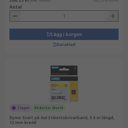
260,29 kr
(exkl. moms)
260,29 kr/enhet
Antal
Lägg i korgen
Datablad
I lager
RS Better World
Dymo Svart på Gul Etikettskrivarband, 5.5 m längd,
12 mm bredd