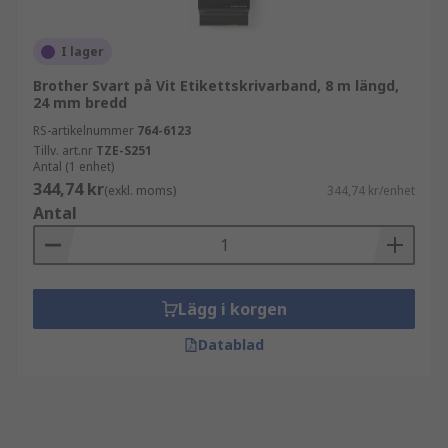
I lager
Brother Svart på Vit Etikettskrivarband, 8 m längd,
24 mm bredd
RS-artikelnummer
764-6123
Tillv. art.nr
TZE-S251
Antal (1 enhet)
344,74 kr
(exkl. moms)
344,74 kr/enhet
Antal
Lägg i korgen
Datablad