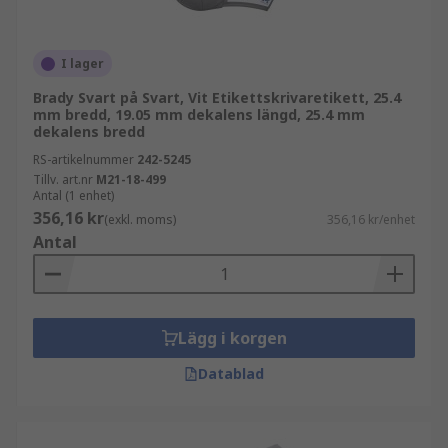
I lager
Brady Svart på Svart, Vit Etikettskrivaretikett, 25.4
mm bredd, 19.05 mm dekalens längd, 25.4 mm
dekalens bredd
RS-artikelnummer
242-5245
Tillv. art.nr
M21-18-499
Antal (1 enhet)
356,16 kr
(exkl. moms)
356,16 kr/enhet
Antal
Lägg i korgen
Datablad