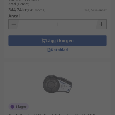
Antal (1 enhet)
344,74 kr
(exkl. moms)
344,74 kr/enhet
Antal
Lägg i korgen
Datablad
I lager