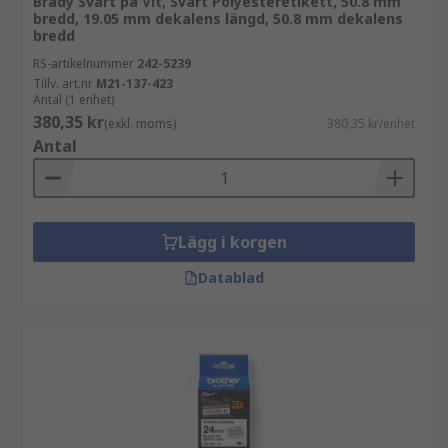
Brady Svart på Vit, Svart Polyesteretikett, 50.8 mm
bredd, 19.05 mm dekalens längd, 50.8 mm dekalens
bredd
RS-artikelnummer
242-5239
Tillv. art.nr
M21-137-423
Antal (1 enhet)
380,35 kr
(exkl. moms)
380,35 kr/enhet
Antal
Lägg i korgen
Datablad