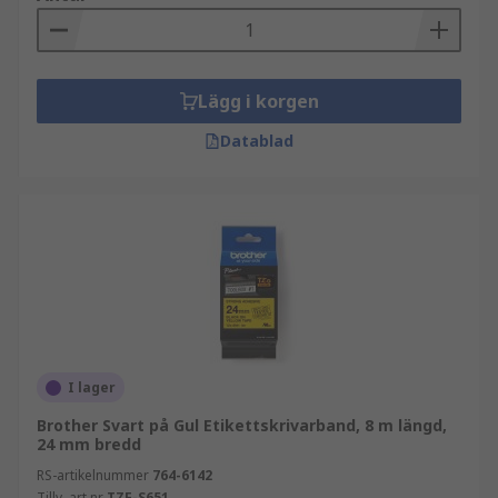
Lägg i korgen
Datablad
I lager
Brother Svart på Gul Etikettskrivarband, 8 m längd,
24 mm bredd
RS-artikelnummer
764-6142
Tillv. art.nr
TZE-S651