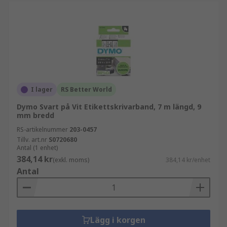
I lager
RS Better World
Dymo Svart på Vit Etikettskrivarband, 7 m längd, 9
mm bredd
RS-artikelnummer
203-0457
Tillv. art.nr
S0720680
Antal (1 enhet)
384,14 kr
(exkl. moms)
384,14 kr/enhet
Antal
Lägg i korgen