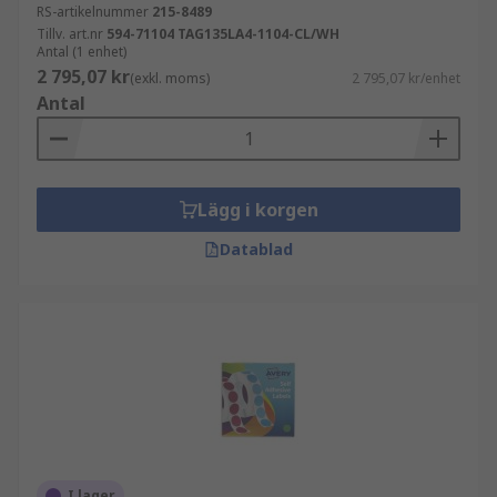
RS-artikelnummer
215-8489
Tillv. art.nr
594-71104 TAG135LA4-1104-CL/WH
Antal (1 enhet)
2 795,07 kr
(exkl. moms)
2 795,07 kr/enhet
Antal
Lägg i korgen
Datablad
I lager