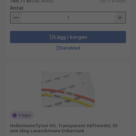
789,71 kr
(exkl. moms)
789,71 kr/enhet
Antal
Lägg i korgen
Datablad
I lager
HellermannTyton Vit, Transparent Häftmedel, 55
mm lång Laserskrivare Etikettark