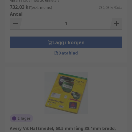
Antal (1 låda med 20 enheter)
732,03 kr
(exkl. moms)
732,03 kr/låda
Antal
Lägg i korgen
Datablad
I lager
Avery Vit Häftmedel, 63.5 mm lång 38.1mm bredd,