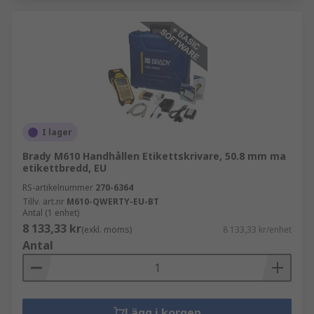
I lager
Brady M610 Handhållen Etikettskrivare, 50.8 mm ma
etikettbredd, EU
RS-artikelnummer
270-6364
Tillv. art.nr
M610-QWERTY-EU-BT
Antal (1 enhet)
8 133,33 kr
(exkl. moms)
8 133,33 kr/enhet
Antal
Lägg i korgen