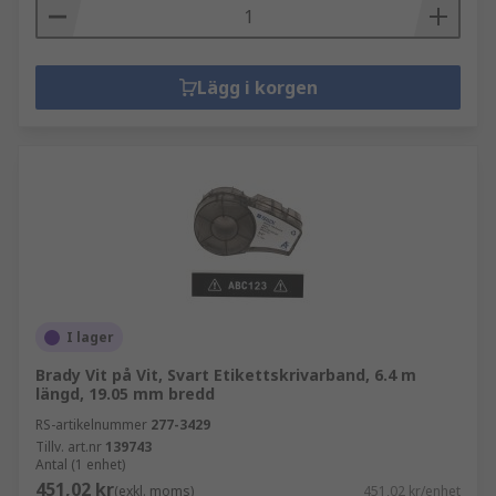
Lägg i korgen
I lager
Brady Vit på Vit, Svart Etikettskrivarband, 6.4 m
längd, 19.05 mm bredd
RS-artikelnummer
277-3429
Tillv. art.nr
139743
Antal (1 enhet)
451,02 kr
(exkl. moms)
451,02 kr/enhet