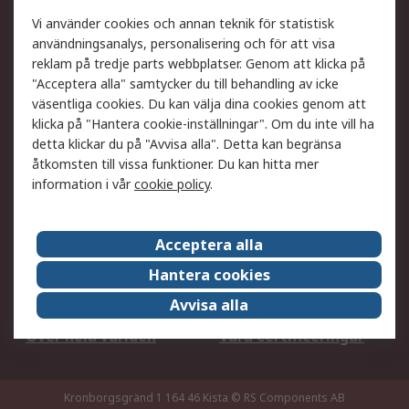
Ditt lokala säljteam
Exportlösningar
Vi använder cookies och annan teknik för statistisk
användningsanalys, personalisering och för att visa
reklam på tredje parts webbplatser. Genom att klicka på
Support
"Acceptera alla" samtycker du till behandling av icke
Få hjälp
Retur av varor
väsentliga cookies. Du kan välja dina cookies genom att
klicka på "Hantera cookie-inställningar". Om du inte vill ha
Leverans
Spåra din order
detta klickar du på "Avvisa alla". Detta kan begränsa
Begär en fakturakopi
Fördelar med RS-konto
åtkomsten till vissa funktioner. Du kan hitta mer
Betalningsalternativ
Okdo
information i vår
cookie policy
.
Om RS
Acceptera alla
Om RS
Försäljningsvillkor
Hantera cookies
Det juridiska
Press Centre
Avvisa alla
Jobba hos RS
ESG
Över hela världen
Våra certificeringar
Kronborgsgränd 1 164 46 Kista
© RS Components AB