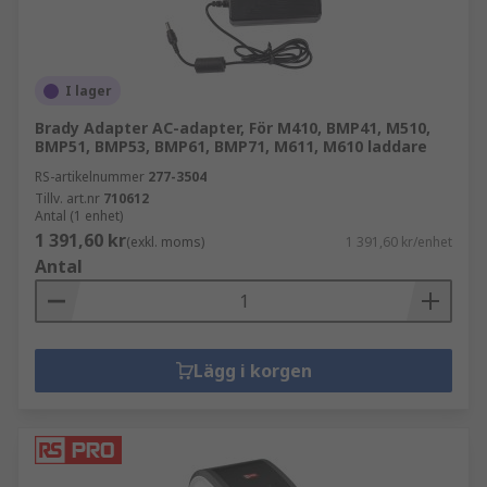
I lager
Brady Adapter AC-adapter, För M410, BMP41, M510,
BMP51, BMP53, BMP61, BMP71, M611, M610 laddare
RS-artikelnummer
277-3504
Tillv. art.nr
710612
Antal (1 enhet)
1 391,60 kr
(exkl. moms)
1 391,60 kr/enhet
Antal
Lägg i korgen