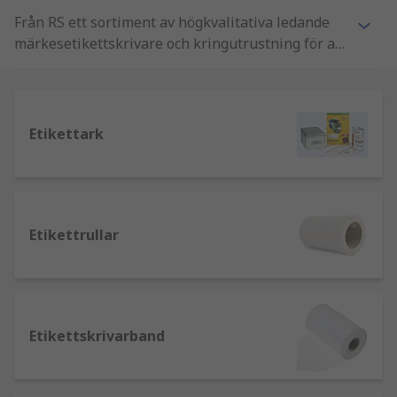
Från RS ett sortiment av högkvalitativa ledande
märkesetikettskrivare och kringutrustning för att
möta alla dina etiketteringsbehov. Vårt
erbjudande inkluderar både handhållna och
stationära etikettskrivare tillsammans med ett
brett utbud av förbrukningsvaror inklusive
Etikettark
etikettskrivarband, etikettskrivarribbor,
etikettrullar och etikettark.
Etikettrullar
Etikettskrivarband