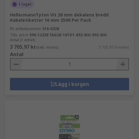
I lager
HellermannTyton Vit 26 mm dekalens bredd
Kabeletiketter 16 mm 2500 Per Pack
RS-artikelnummer
216-0328
Tillv. art.nr
596-12258 TAG28-16TD1-892-WH-892-WH
Antal (1 enhet)
3 705,97 kr
(exkl. moms)
3 705,97 kr/enhet
Antal
Lägg i korgen