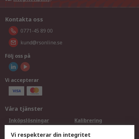
Kontakta oss
0771-45 89 00
kund@rsonline.se
Följ oss på
Vi accepterar
Våra tjänster
Inköpslösningar
Kalibrering
Utökat sortiment
Oljetestning och analys
Vi respekterar din integritet
DesignSpark
Teknisk Support