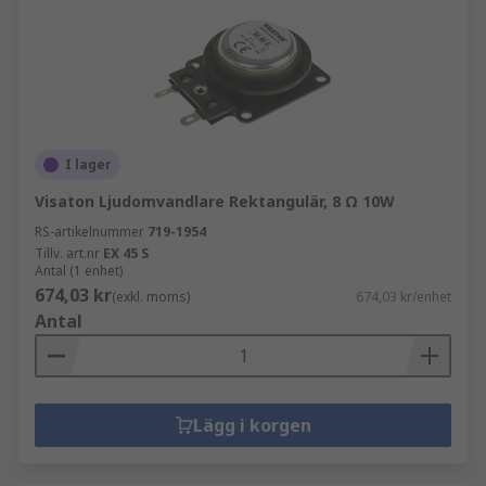
I lager
Visaton Ljudomvandlare Rektangulär, 8 Ω 10W
RS-artikelnummer
719-1954
Tillv. art.nr
EX 45 S
Antal (1 enhet)
674,03 kr
(exkl. moms)
674,03 kr/enhet
Antal
Lägg i korgen