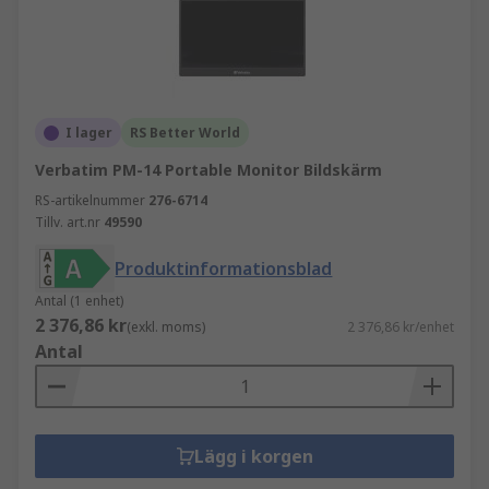
I lager
RS Better World
Verbatim PM-14 Portable Monitor Bildskärm
RS-artikelnummer
276-6714
Tillv. art.nr
49590
Produktinformationsblad
Antal (1 enhet)
2 376,86 kr
(exkl. moms)
2 376,86 kr/enhet
Antal
Lägg i korgen