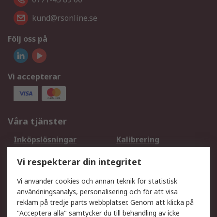
kund@rsonline.se
Följ oss på
Vi accepterar
Våra tjänster
Inköpslösningar
Kalibrering
Utökat sortiment
Oljetestning och analys
Vi respekterar din integritet
DesignSpark
Teknisk Support
Ditt lokala säljteam
Exportlösningar
Vi använder cookies och annan teknik för statistisk
användningsanalys, personalisering och för att visa
reklam på tredje parts webbplatser. Genom att klicka på
Support
"Acceptera alla" samtycker du till behandling av icke