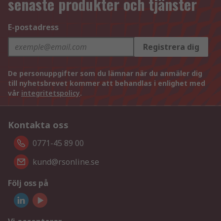
senaste produkter och tjänster
E-postadress
Registrera dig
De personuppgifter som du lämnar när du anmäler dig
till nyhetsbrevet kommer att behandlas i enlighet med
vår
integritetspolicy
.
Kontakta oss
0771-45 89 00
kund@rsonline.se
Följ oss på