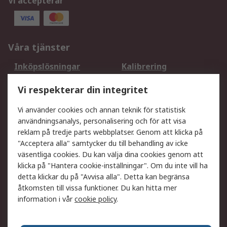
Vi accepterar
Våra tjänster
Inköpslösningar
Kalibrering
Utökat sortiment
Oljetestning och analys
Vi respekterar din integritet
DesignSpark
Teknisk Support
Ditt lokala säljteam
Exportlösningar
Vi använder cookies och annan teknik för statistisk
användningsanalys, personalisering och för att visa
reklam på tredje parts webbplatser. Genom att klicka på
Support
"Acceptera alla" samtycker du till behandling av icke
Få hjälp
Retur av varor
väsentliga cookies. Du kan välja dina cookies genom att
klicka på "Hantera cookie-inställningar". Om du inte vill ha
Leverans
Spåra din order
detta klickar du på "Avvisa alla". Detta kan begränsa
Begär en fakturakopi
Fördelar med RS-konto
åtkomsten till vissa funktioner. Du kan hitta mer
Betalningsalternativ
Okdo
information i vår
cookie policy
.
Om RS