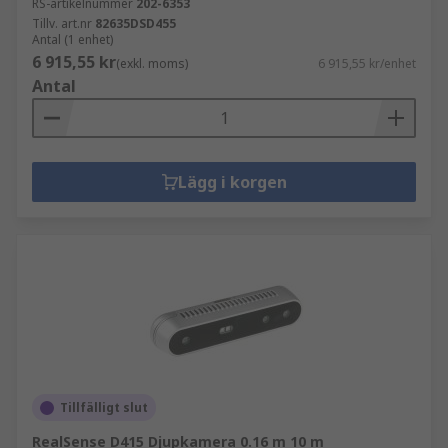
RS-artikelnummer
202-6353
Tillv. art.nr
82635DSD455
Antal (1 enhet)
6 915,55 kr
(exkl. moms)
6 915,55 kr/enhet
Antal
Lägg i korgen
Tillfälligt slut
RealSense D415 Djupkamera 0.16 m 10 m