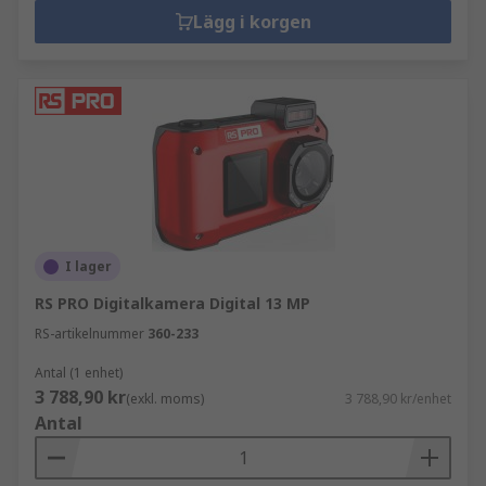
Lägg i korgen
och av hobbyister. Saker att överväga när du
väljer en drönare inkluderar: Maximal flygtid
mellan laddningar, Driftfrekvens,
Kameraupplösning, Objektivets synfält, Maximal
bildstorlek, Videoupplösning, GPS-läge, Maximal
höjd, Vikt, Minneskapacitet. Du måste också
hänvisa till lagar och restriktioner i ditt land
innan du använder den.
I lager
RS PRO Digitalkamera Digital 13 MP
RS-artikelnummer
360-233
Antal (1 enhet)
3 788,90 kr
(exkl. moms)
3 788,90 kr/enhet
Antal