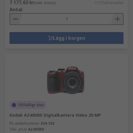
7 177,63 kr
(exkl. moms)
7 177,63 kr/enhet
Antal
Lägg i korgen
Tillfälligt slut
Kodak AZ405RD Digitalkamera Video 20 MP
RS-artikelnummer
334-102
Tillv. art.nr
AZ405RD