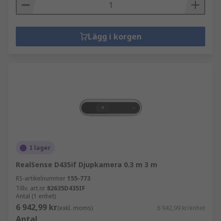
Lägg i korgen
I lager
RealSense D435if Djupkamera 0.3 m 3 m
RS-artikelnummer
155-773
Tillv. art.nr
82635D435IF
Antal (1 enhet)
6 942,99 kr
(exkl. moms)
6 942,99 kr/enhet
Antal