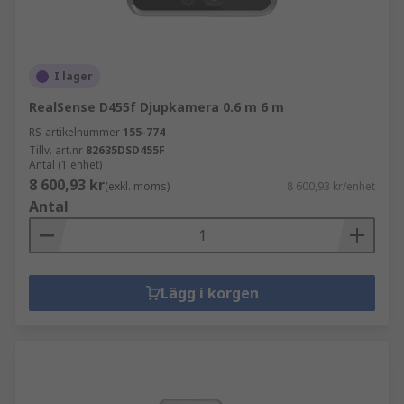
I lager
RealSense D455f Djupkamera 0.6 m 6 m
RS-artikelnummer
155-774
Tillv. art.nr
82635DSD455F
Antal (1 enhet)
8 600,93 kr
(exkl. moms)
8 600,93 kr/enhet
Antal
Lägg i korgen