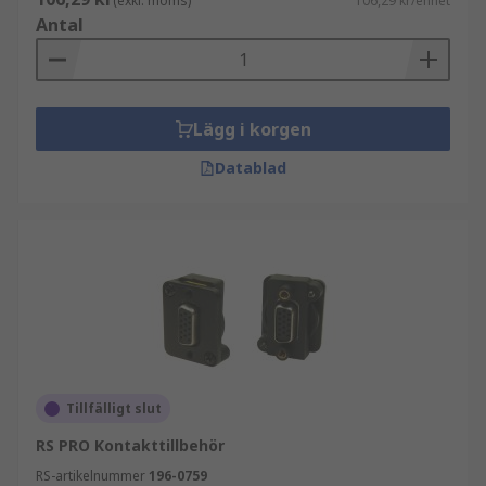
(exkl. moms)
106,29 kr/enhet
Antal
Lägg i korgen
Datablad
Tillfälligt slut
RS PRO Kontakttillbehör
RS-artikelnummer
196-0759