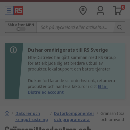
0
Sök efter MPN
Du har omdirigerats till RS Sverige
Elfa-Distrelec har gått samman med RS Group
för att erbjuda dig ett bredare utbud av
produkter, lokal support och bättre tjänster.
Du kan fortfarande se orderhistorik, returnera
produkter och hantera fakturor i ditt
Elfa-
Distrelec account
/
Datorer och
/
Datorkomponenter
/
Gränssnittsada
kringutrustning
och programvara
och omvandlar
Gränssnittsadaptrar och