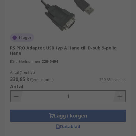
kompatibilitet och utöka funktionaliteten hos
enheter och system.
I lager
RS PRO Adapter, USB typ A Hane till D-sub 9-polig
Hane
RS-artikelnummer
220-6494
Antal (1 enhet)
330,85 kr
(exkl. moms)
330,85 kr/enhet
Antal
Lägg i korgen
Datablad