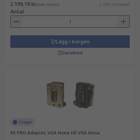
2 199,19 kr
(exkl. moms)
2 199,19 kr/enhet
Antal
Lägg i korgen
Datablad
I lager
RS PRO Adapter, VGA Hona till VGA Hona