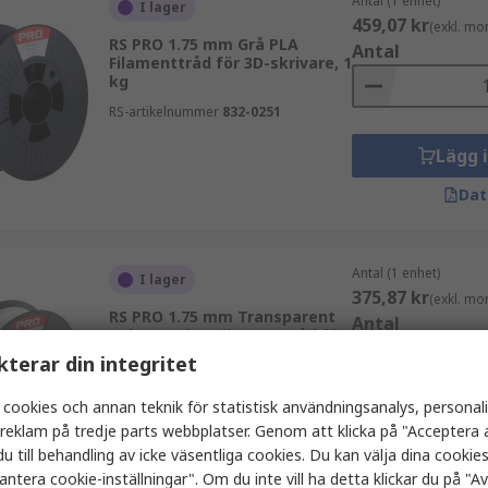
Antal (1 enhet)
I lager
459,07 kr
(exkl. mo
RS PRO 1.75 mm Grå PLA
Antal
Filamenttråd för 3D-skrivare, 1
kg
RS-artikelnummer
832-0251
Lägg 
Dat
Antal (1 enhet)
I lager
375,87 kr
(exkl. mo
RS PRO 1.75 mm Transparent
Antal
Polypropylen Filamenttråd för
3D-skrivare, 500 g
kterar din integritet
RS-artikelnummer
174-0056
 cookies och annan teknik för statistisk användningsanalys, personal
Lägg 
a reklam på tredje parts webbplatser. Genom att klicka på "Acceptera a
u till behandling av icke väsentliga cookies. Du kan välja dina cooki
Dat
antera cookie-inställningar". Om du inte vill ha detta klickar du på "Avv