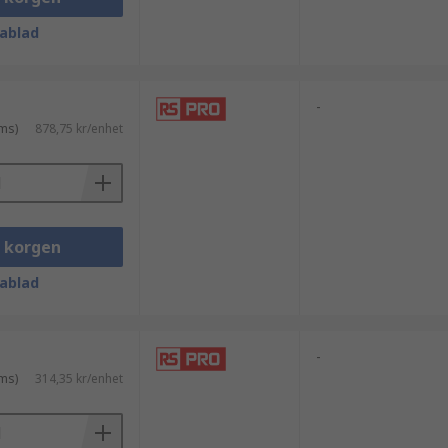
ablad
-
ms)
878,75 kr/enhet
i korgen
ablad
-
ms)
314,35 kr/enhet