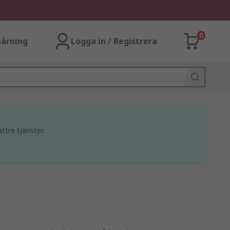
0
årning
Logga in / Registrera
ttre tjänster.