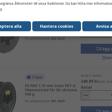
egränsa åtkomsten till vissa funktioner. Du kan hitta mer information
cy
.
Antal (1 enhet)
I lager
430,05 kr
(exkl. mo
RS PRO 1.75 mm Vit PLA
Antal
eptera alla
Hantera cookies
Avvisa a
Filamenttråd för 3D-skrivare, 1
kg
RS-artikelnummer
832-0223
Lägg 
Dat
Antal (1 enhet)
I lager
349,89 kr
(exkl. mo
RS PRO 1.75 mm Svart PET-G
Antal
Filamenttråd för 3D-skrivare,
500 g
RS-artikelnummer
891-9309
Lägg 