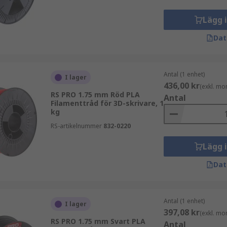
Lägg 
fördel med att använda PLA framför ABS är dess biologiskt n
Dat
v de enklaste materialen att skriva ut med men kan ha en te
Antal (1 enhet)
I lager
436,00 kr
(exkl. mo
 huvudfördel är dess livsmedelssäkra egenskaper, tillsamma
RS PRO 1.75 mm Röd PLA
Antal
ppnå bästa utskriftsresultat, skriv ut vid 75-90ºC.
Filamenttråd för 3D-skrivare, 1
kg
reolitografimaterial (epoxihartser), polykarbonat, HDPE, me
RS-artikelnummer
832-0220
Lägg 
Dat
lämpningar såsom:
Antal (1 enhet)
I lager
397,08 kr
(exkl. mo
RS PRO 1.75 mm Svart PLA
Antal