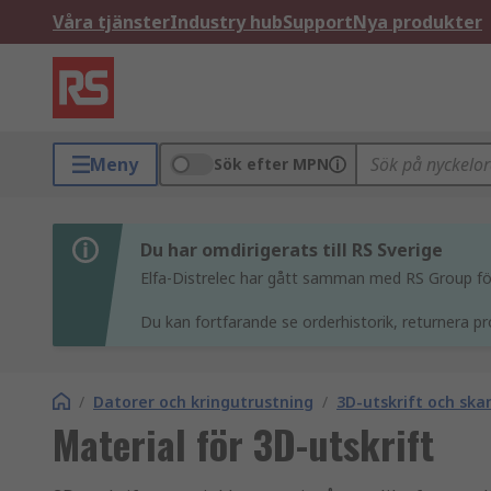
Våra tjänster
Industry hub
Support
Nya produkter
Meny
Sök efter MPN
Du har omdirigerats till RS Sverige
Elfa-Distrelec har gått samman med RS Group för 
Du kan fortfarande se orderhistorik, returnera pr
/
Datorer och kringutrustning
/
3D-utskrift och ska
Material för 3D-utskrift