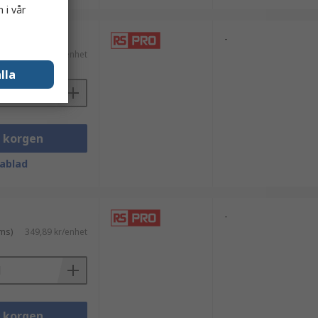
 i vår
-
ms)
430,05 kr/enhet
lla
i korgen
ablad
-
ms)
349,89 kr/enhet
i korgen