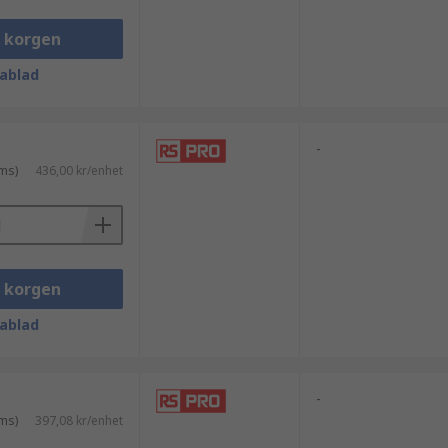
i korgen
edbrytbara egenskaper, men det kan
ablad
ndens att krympa efter utskrift.
-
ms)
436,00 kr/enhet
ns med god kemisk resistens. Detta
tallfilament, kolfiberblandning.
i korgen
ablad
-
ms)
397,08 kr/enhet