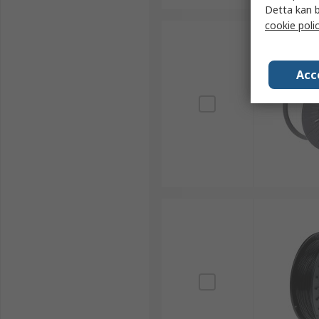
Detta kan b
cookie poli
Acc