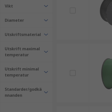
Medicin
Vikt
Utbildning
Prototypframtagning
Diameter
Smycken
Arkitekturmodeller
Utskriftsmaterial
Luftfart
Teknik
Utskrift maximal
temperatur
Vilka material kan användas i 3D-utskrift?
Utskrift minimal
Olika material kan användas för 3D-utskrift såsom PLA,
temperatur
titan, stål, vax, fotopolymerer och polykarbonat.
Standarder/godkä
nnanden