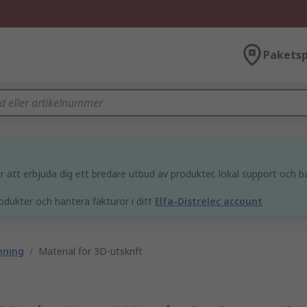
Paketsp
att erbjuda dig ett bredare utbud av produkter, lokal support och bä
odukter och hantera fakturor i ditt
Elfa-Distrelec account
nning
/
Material för 3D-utskrift