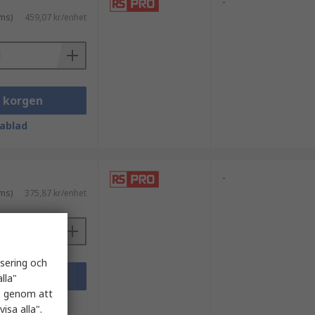
-
ms)
459,07 kr/enhet
i korgen
ablad
-
ms)
375,87 kr/enhet
isering och
i korgen
lla"
es genom att
ablad
isa alla".