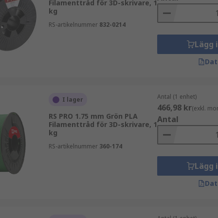
Filamenttråd för 3D-skrivare, 1
kg
RS-artikelnummer
832-0214
Lägg 
Dat
Antal (1 enhet)
I lager
466,98 kr
(exkl. mo
RS PRO 1.75 mm Grön PLA
Antal
Filamenttråd för 3D-skrivare, 1
kg
 ABS-plast, polyamid (nylon), glasfylld polyamid, stereolito
RS-artikelnummer
360-174
Lägg 
Dat