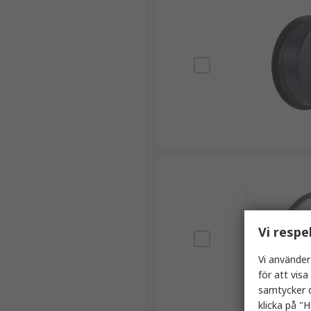
Vi respe
Vi använder
för att vis
samtycker d
klicka på "H