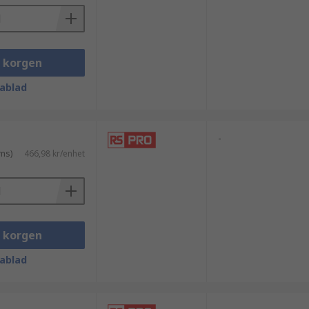
i korgen
ablad
-
ms)
466,98 kr/enhet
grafimaterial (epoxihartser), silver,
i korgen
ablad