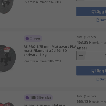
RS-artikelnummer
232-5387
Lägg 
Dat
Antal (1 enhet)
I lager
463,38 kr
(exkl. mo
RS PRO 1.75 mm Mattsvart PLA
Antal
matt Filamenttråd för 3D-
skrivare, 1 kg
RS-artikelnummer
183-0251
Lägg 
Dat
Antal (1 enhet)
Tillfälligt slut
665,18 kr
(exkl. mo
RS PRO 1.75 mm Röd PLA