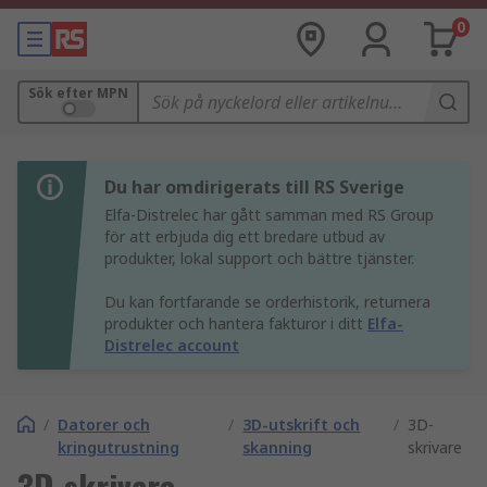
0
Sök efter MPN
Du har omdirigerats till RS Sverige
Elfa-Distrelec har gått samman med RS Group
för att erbjuda dig ett bredare utbud av
produkter, lokal support och bättre tjänster.
Du kan fortfarande se orderhistorik, returnera
produkter och hantera fakturor i ditt
Elfa-
Distrelec account
/
Datorer och
/
3D-utskrift och
/
3D-
kringutrustning
skanning
skrivare
3D-skrivare