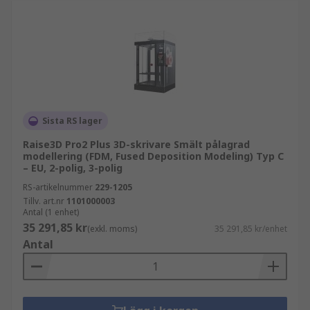
Ultimaker, Zortrax, Makerbot, CEL, BQ, ZMORPH
eller BCN3D kan möta kraven från de mest
krävande kunderna och dessa varumärken är
kompletta 3D-utskriftsteknologiproducenter.
Deras produkter är inte bara 3D-skrivare utan
även filament, programvara och reservdelar som
extruders eller munstycken och andra 3D-
Sista RS lager
utskriftskomponenter.
Raise3D Pro2 Plus 3D-skrivare Smält pålagrad
modellering (FDM, Fused Deposition Modeling) Typ C
– EU, 2-polig, 3-polig
RS-artikelnummer
229-1205
Tillv. art.nr
1101000003
Antal (1 enhet)
35 291,85 kr
(exkl. moms)
35 291,85 kr/enhet
Antal