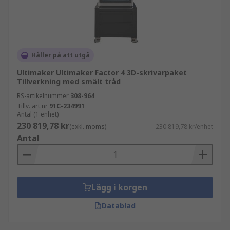
3D-utskrift revolutionerar också medicinska och
vetenskapliga processer. Från att skapa
anpassade protesdelar till specialapparatur,
presenterar 3D-utskrift en flexibel och
Håller på att utgå
kostnadseffektiv lösning för mycket
Ultimaker Ultimaker Factor 4 3D-skrivarpaket
individualistiska krav. Inom medicin är det ibland
Tillverkning med smält tråd
nödvändigt att ha apparatur och kirurgiska
RS-artikelnummer
308-964
verktyg utskrivna enligt specifikationerna för ett
Tillv. art.nr
91C-234991
individuellt patientscenario, och RS sortiment av
Antal (1 enhet)
3D-skrivare kan underlätta detta effektivt och
230 819,78 kr
(exkl. moms)
230 819,78 kr/enhet
ändamålsenligt.
Antal
Vilka 3D-skrivarvarumärken är de bästa på
marknaden?
Lägg i korgen
Det finns många varumärken som tillverkar
Datablad
skrivbords- eller storformats-3D-skrivare.
Högkvalitativa utskriftsmaskiner från RS PRO,