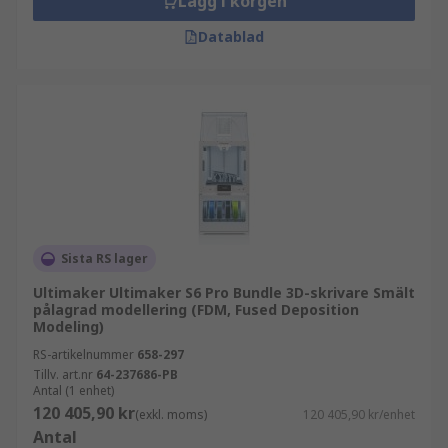
Lägg i korgen
Datablad
Sista RS lager
Ultimaker Ultimaker S6 Pro Bundle 3D-skrivare Smält
pålagrad modellering (FDM, Fused Deposition
Modeling)
RS-artikelnummer
658-297
Tillv. art.nr
64-237686-PB
Antal (1 enhet)
120 405,90 kr
(exkl. moms)
120 405,90 kr/enhet
Antal