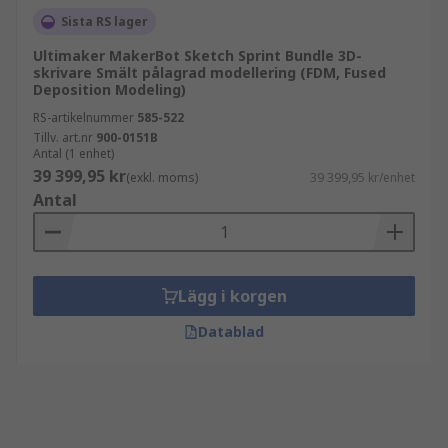
Sista RS lager
Ultimaker MakerBot Sketch Sprint Bundle 3D-
skrivare Smält pålagrad modellering (FDM, Fused
Deposition Modeling)
RS-artikelnummer
585-522
Tillv. art.nr
900-0151B
Antal (1 enhet)
39 399,95 kr
(exkl. moms)
39 399,95 kr/enhet
Antal
Lägg i korgen
Datablad