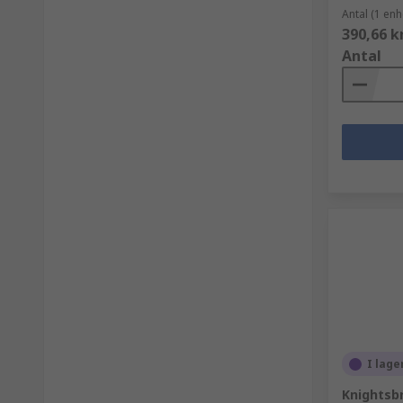
Antal (1 enh
390,66 k
Antal
I lage
Knightsb