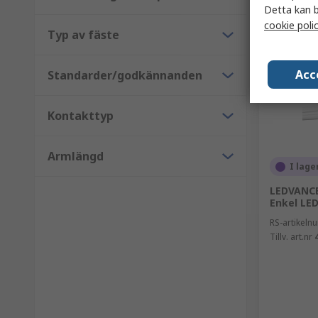
Detta kan b
cookie poli
Typ av fäste
Acc
Standarder/godkännanden
Kontakttyp
Armlängd
I lage
LEDVANCE
Enkel LED
RS-artikel
Tillv. art.nr