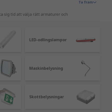
Ta fram
a sig tid att välja rätt armaturer och
 stilar, var och en har sin egen unika
ifiera problem. Halogen, kompaktlysrör,
LED-odlingslampor
ör industriella ändamål och monteras på
Maskinbelysning
mpor, pendelarmaturer, plafonder och
Skottbelysningar
por, lysrör.