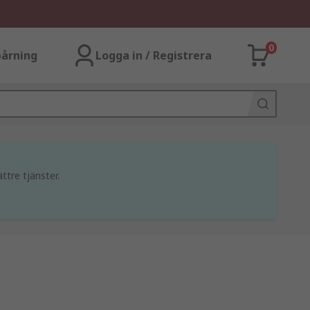
0
årning
Logga in / Registrera
ttre tjänster.