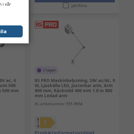
 i vår
Jämföra
lla
I lager
0V ac, 6
RS PRO Maskinbelysning, 24V ac/dc, 9
 Arm 500
W, Ljuskälla LED, Justerbar arm, Arm
m 500 mm
800 mm, Räckvidd 400 mm 1.8 m 800
mm Ledad arm
RS-artikelnummer
777-7974
Produktinformationsblad