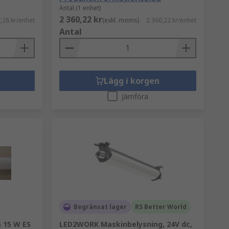
Antal (1 enhet)
2 360,22 kr
,28 kr/enhet
(exkl. moms)
2 360,22 kr/enhet
Antal
Lägg i korgen
Jämföra
Begränsat lager
RS Better World
 15 W ES
LED2WORK Maskinbelysning, 24V dc,