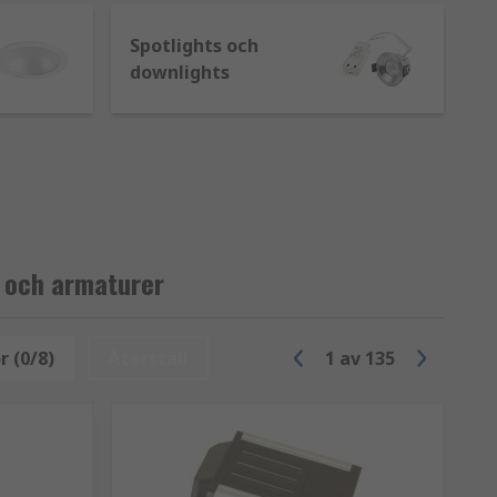
dutgångar är belägna så att personal
Spotlights och
downlights
r, frätande material, i farliga områden
 enligt riktlinjerna för de 9
rtiment är:
r och armaturer
r (0/8)
Återställ
1
av
135