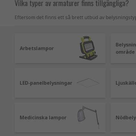
Vilka typer av armaturer finns tillgängliga?
Eftersom det finns ett så brett utbud av belysningstype
ljusarmaturer så att du uppnår rätt belysningsnivåer
användning och egenskaper. Följande är några av de m
Belysnin
Maskininspektionslampor -
används i verkstäder oc
Arbetslampor
område
LED och bärbara alternativ finns tillgängliga.
Downlights eller nedåtriktade lampor –
vanligtvis 
Låg- och högbay –
rektangulära eller fyrkantiga låd
LED-panelbelysningar
Ljuskäll
låga eller höga höjder.
Lysrörsarmaturer -
en vanlig typ av armatur som fin
mer.
Medicinska lampor
Nödbely
Taklampor
kan användas med olika typer av glödlamp
Strålkastare -
kraftfulla lampor som kan avge ljus ö