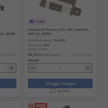
I lager
PowerLED Arteor, LED, 24V, Varmvit,
vit, 6500k
Kall vit, 6500k
RS-artikelnummer
786-8991
Tillv. art.nr
SW1
Antal (1 enhet)
62,22 kr
,37 kr/enhet
(exkl. moms)
62,22 kr/enhet
Antal
Lägg i korgen
Jämföra