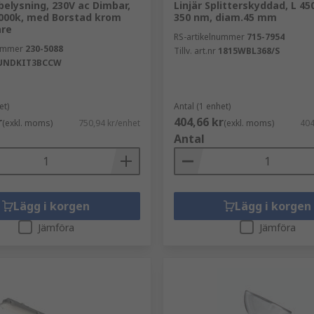
elysning, 230V ac Dimbar,
Linjär Splitterskyddad, L 4
 4000k, med Borstad krom
350 nm, diam.45 mm
are
RS-artikelnummer
715-7954
nummer
230-5088
Tillv. art.nr
1815WBL368/S
UNDKIT3BCCW
et)
Antal (1 enhet)
r
404,66 kr
(exkl. moms)
750,94 kr/enhet
(exkl. moms)
404
Antal
Lägg i korgen
Lägg i korgen
Jämföra
Jämföra