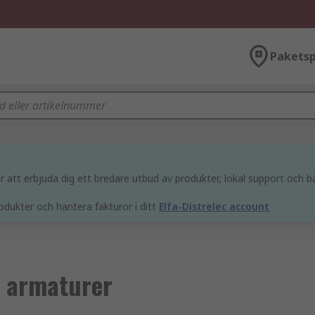
Paketsp
att erbjuda dig ett bredare utbud av produkter, lokal support och bä
odukter och hantera fakturor i ditt
Elfa-Distrelec account
h armaturer