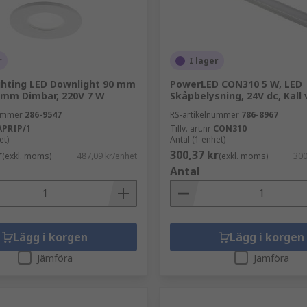
r
I lager
ighting LED Downlight 90 mm
PowerLED CON310 5 W, LED
mm Dimbar, 220V 7 W
Skåpbelysning, 24V dc, Kall 
nummer
286-9547
RS-artikelnummer
786-8967
APRIP/1
Tillv. art.nr
CON310
et)
Antal (1 enhet)
r
300,37 kr
(exkl. moms)
487,09 kr/enhet
(exkl. moms)
300
Antal
Lägg i korgen
Lägg i korgen
Jämföra
Jämföra