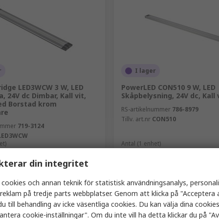
r
I lager
ridge LED3WCW 3 W, LED
PowerLED CON510 9 W, LED
, 24V dc Dimbar, Kall vit,
Skåpbelysning, 24V dc, Kall 
ed Borstad krom
RS-artikelnummer
786-8979
are
Tillv. art.nr
CON510
nummer
719-3124
LED3WCW
et)
Antal (1 enhet)
r
401,27 kr
(exkl. moms)
675,78 kr/enhet
(exkl. moms)
401
kterar din integritet
Antal
 cookies och annan teknik för statistisk användningsanalys, personal
a reklam på tredje parts webbplatser. Genom att klicka på "Acceptera a
u till behandling av icke väsentliga cookies. Du kan välja dina cooki
Lägg i korgen
Lägg i korgen
antera cookie-inställningar". Om du inte vill ha detta klickar du på "Avv