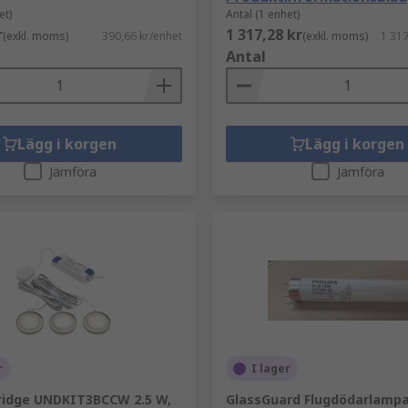
et)
Antal (1 enhet)
r
1 317,28 kr
(exkl. moms)
390,66 kr/enhet
(exkl. moms)
1 317
Antal
Lägg i korgen
Lägg i korgen
Jämföra
Jämföra
r
I lager
ridge UNDKIT3BCCW 2.5 W,
GlassGuard Flugdödarlampa