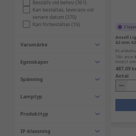
Beställs vid behov (361)
Kan beställas, leverans vid
senare datum (370)
Kan förbeställas (15)
I lage
Ansell L
62 mm 62
Varumärke
RS-artikel
Tillv. art.nr
Egenskaper
Antal (1 enh
487,09 k
Antal
Spänning
Lamptyp
Produkttyp
IP-klassning