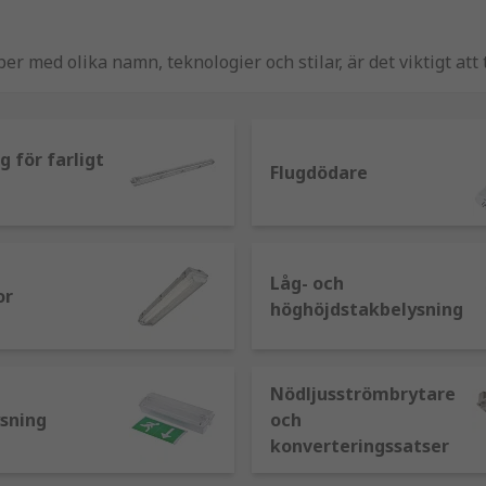
r med olika namn, teknologier och stilar, är det viktigt att t
. Belysningsarmaturer har många olika namn och många olika
est populära och vanliga typerna som finns tillgängliga:
g för farligt
h garage, de gör det lättare att inspektera arbete och ident
Flugdödare
runda eller fyrkantiga och infällda i taken.
or som kan hålla högintensiva lampor, används vanligtvis f
Låg- och
or
höghöjdstakbelysning
ns i hem, kontor och fabriker. Typer inkluderar infällda la
Nödljusströmbrytare
sning
och
or inklusive glödlampor, energieffektiva lampor, halogenlam
konverteringssatser
ver stora områden som en idrottsplan eller parkeringsplats.