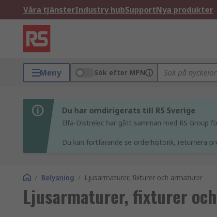
Våra tjänster
Industry hub
Support
Nya produkter
Meny
Sök efter MPN
Du har omdirigerats till RS Sverige
Elfa-Distrelec har gått samman med RS Group för 
Du kan fortfarande se orderhistorik, returnera pr
/
Belysning
/
Ljusarmaturer, fixturer och armaturer
Ljusarmaturer, fixturer oc