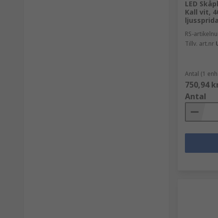
LED Skåpb
Kall vit,
ljussprid
RS-artikel
Tillv. art.nr
Antal (1 enh
750,94 k
Antal