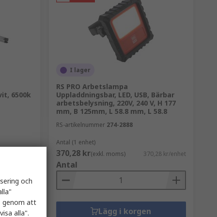
I lager
RS PRO Arbetslampa
vit, 6500k
Uppladdningsbar, LED, USB, Bärbar
arbetsbelysning, 220V, 240 V, H 177
mm, B 125mm, L 58.8 mm, L 58.8
RS-artikelnummer
274-2888
Antal (1 enhet)
370,28 kr
,27 kr/enhet
(exkl. moms)
370,28 kr/enhet
Antal
isering och
lla"
es genom att
Lägg i korgen
isa alla".