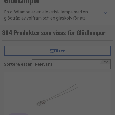
En glödlampa är en elektrisk lampa med en
glödtråd av volfram och en glaskolv för att
förhindra att tråden oxiderar, vilket skyddar
lampans livslängd.
384 Produkter som visas för Glödlampor
Vilka typer av glödlampor finns
tillgängliga?
Filter
Hos RS omfattar vårt breda sortiment lampor
Sortera efter
Relevans
som är lämpliga för vardagliga hushålls- och
kommersiella tillämpningar. Vi har hämtat vårt
sortiment från ledande varumärken som General
Electric, Orbitec, Osram, VCC, Schneider Electric,
Philips och vårt eget RS PRO.
Glödtrådsindikatorlampor