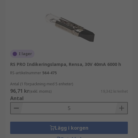
från E14 (SES), E27 (ES), bajonett och till och med
push-up kapsellampor, vilket gör dem idealiska
för ett brett utbud av hushålls- och elektriska
ugnar.
I lager
RS PRO Indikeringslampa, Rensa, 30V 40mA 6000 h
RS-artikelnummer
564-475
Antal (1 förpackning med 5 enheter)
96,71 kr
(exkl. moms)
19,342 kr/enhet
Antal
Lägg i korgen