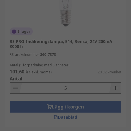
ljusstyrka.
Det finns också en mängd olika socklar beroende
på den specifika fattning som glödlampan
behöver fungera med. En Edison-skruvsockel
I lager
indikeras med ett E-nummer och bajonettsocklar
RS PRO Indikeringslampa, E14, Rensa, 24V 200mA
indikeras med en kod som börjar med B, såsom
3000 h
BC.
RS-artikelnummer
360-7373
Ugnslampor
Antal (1 förpackning med 5 enheter)
101,60 kr
(exkl. moms)
20,32 kr/enhet
Antal
Ugnslampor måste tåla en rad olika
temperaturer, så de är främst utformade och
tillverkade med speciellt värmebeständigt
lödmedel. De kan tillförlitligt fungera mycket
Lägg i korgen
tillfredsställande vid höga ugnstemperaturer
upp till 300 °C.
Datablad
Dessa lampor finns tillgängliga i olika fattningar,