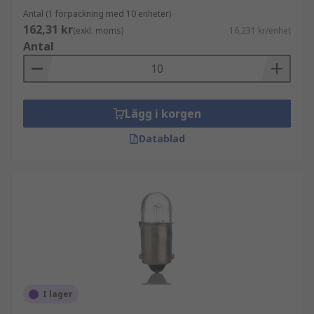
Antal (1 förpackning med 10 enheter)
162,31 kr
(exkl. moms)
16,231 kr/enhet
Antal
Lägg i korgen
Datablad
I lager