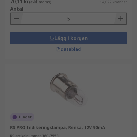
70,11 kr
(exkl. moms)
14,022 kr/enhet
Antal
Ugnslampor måste tåla en rad olika
temperaturer, så de är främst utformade och
tillverkade med speciellt värmebeständigt
lödmedel. De kan tillförlitligt fungera mycket
Lägg i korgen
tillfredsställande vid höga ugnstemperaturer
upp till 300 °C.
Datablad
Dessa lampor finns tillgängliga i olika fattningar,
från E14 (SES), E27 (ES), bajonett och till och med
push-up kapsellampor, vilket gör dem idealiska
för ett brett utbud av hushålls- och elektriska
ugnar.
I lager
RS PRO Indikeringslampa, Rensa, 12V 90mA
RS-artikelnummer
360-7553