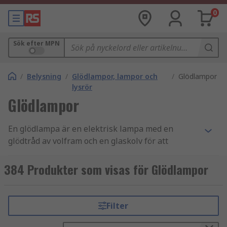
0
Sök efter MPN
/
Belysning
/
Glödlampor, lampor och
/
Glödlampor
lysrör
Glödlampor
En glödlampa är en elektrisk lampa med en
glödtråd av volfram och en glaskolv för att
förhindra att tråden oxiderar, vilket skyddar
lampans livslängd.
384 Produkter som visas för Glödlampor
Vilka typer av glödlampor finns
tillgängliga?
Filter