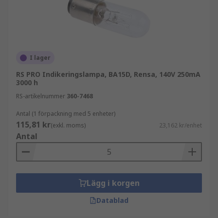
I lager
RS PRO Indikeringslampa, BA15D, Rensa, 140V 250mA
3000 h
RS-artikelnummer
360-7468
Antal (1 förpackning med 5 enheter)
115,81 kr
(exkl. moms)
23,162 kr/enhet
Antal
Lägg i korgen
Datablad