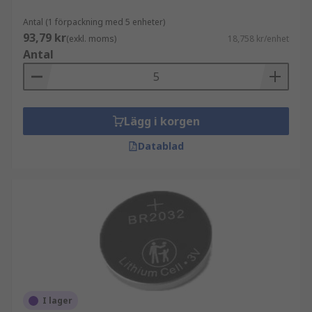
Antal (1 förpackning med 5 enheter)
93,79 kr
(exkl. moms)
18,758 kr/enhet
Antal
Lägg i korgen
Datablad
I lager