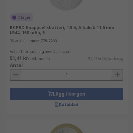
S – Silveroxid
P – Zink-luft
I lager
C – Litium mangandioxid
RS PRO Knappcellsbatteri, 1.5 V, Alkalisk 11.6 mm
LR44, 158 mAh, 5
B – Litium kolfluorid
RS-artikelnummer
775-7233
G – Litium kopparoxid
Antal (1 förpackning med 5 enheter)
51,41 kr
Den andra bokstaven definierar formen:
(exkl. moms)
51,41 kr/förpackning
Antal
R – Rund
F – Platt
S – Fyrkantig
Lägg i korgen
P – Alla andra som inte definieras som
Datablad
runda, platta eller fyrkantiga.
Siffrorna som följer bokstäverna hänvisar till
diametern och höjden. Om numret slutar med