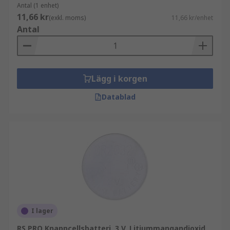
Antal (1 enhet)
11,66 kr
(exkl. moms)
11,66 kr/enhet
Antal
Lägg i korgen
Datablad
I lager
RS PRO Knappcellsbatteri, 3 V, Litiummangandioxid