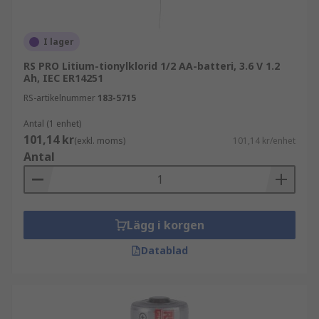
Vad används specialbatterier till?
I lager
Specialbatterier används i elektroniska enheter
RS PRO Litium-tionylklorid 1/2 AA-batteri, 3.6 V 1.2
som kräver en liten, kompakt strömkälla. Till
Ah, IEC ER14251
exempel används 1/2 AA-batterier i mindre och
RS-artikelnummer
183-5715
specialiserade elektroniska enheter som
pulsoximetrar, medan A27-batterier (A-storlek)
Antal (1 enhet)
används i radiofrekvensutrustning som
101,14 kr
(exkl. moms)
101,14 kr/enhet
fjärrkontroller för billarm.
Antal
Populära specialbatteristorlekar
1/2 AA-batterier
Lägg i korgen
Batteristorlek
Datablad
A, DD, AA, C, D, N, ½ AA, 2/3 AA, 2/3 A, A23, A27
LiFePO4, MN21… och många fler.