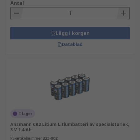
Antal
Lägg i korgen
Datablad
I lager
Ansmann CR2 Litium Litiumbatteri av specialstorlek,
3 V 1.4 Ah
RS-artikelnummer
325-802