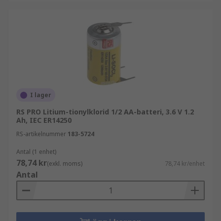
långvarig energi och är perfekta för en mängd
olika användningsområden, från fjärrkontroller
till nyckelfria låssystem.
I lager
RS PRO Litium-tionylklorid 1/2 AA-batteri, 3.6 V 1.2
Ah, IEC ER14250
RS-artikelnummer
183-5724
Antal (1 enhet)
78,74 kr
(exkl. moms)
78,74 kr/enhet
Antal