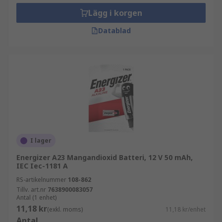
Lägg i korgen
Datablad
I lager
Energizer A23 Mangandioxid Batteri, 12 V 50 mAh,
IEC Iec-1181 A
RS-artikelnummer
108-862
Tillv. art.nr
7638900083057
Antal (1 enhet)
11,18 kr
(exkl. moms)
11,18 kr/enhet
Antal