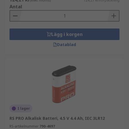
(exkl. moms)
124,21 kr/förpackning
Antal
Lägg i korgen
Datablad
I lager
RS PRO Alkalisk Batteri, 4.5 V 4.4 Ah, IEC 3LR12
RS-artikelnummer
790-4697