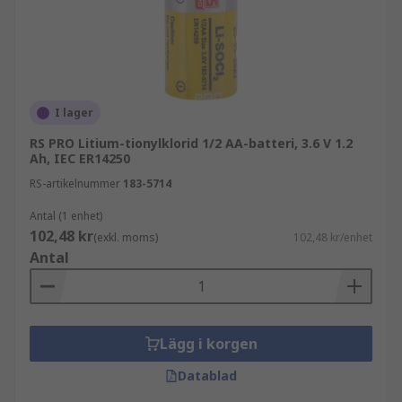
Batterikemityper
Alkaliska
Litium-mangandioxid
I lager
Litium-tionylklorid
RS PRO Litium-tionylklorid 1/2 AA-batteri, 3.6 V 1.2
1,5 V till 12 V finns tillgängliga
Ah, IEC ER14250
RS-artikelnummer
183-5714
Användningsområden
Antal (1 enhet)
102,48 kr
(exkl. moms)
102,48 kr/enhet
Systemsäkerhetskopiering
Antal
Fordonselektronik
Professionell elektronik
När det gäller att driva dina små elektroniska
Lägg i korgen
enheter är A-batterier det pålitliga valet. Dessa
Datablad
miniatyrbatterier är utformade för att leverera