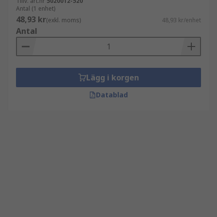
Tillv. art.nr
5020012-520
Antal (1 enhet)
48,93 kr
(exkl. moms)
48,93 kr/enhet
Antal
Lägg i korgen
Datablad