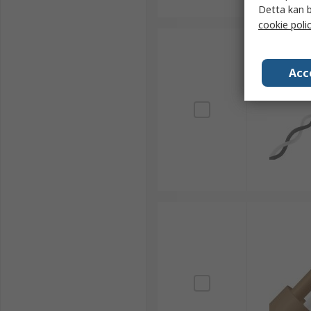
Detta kan b
cookie poli
Acc