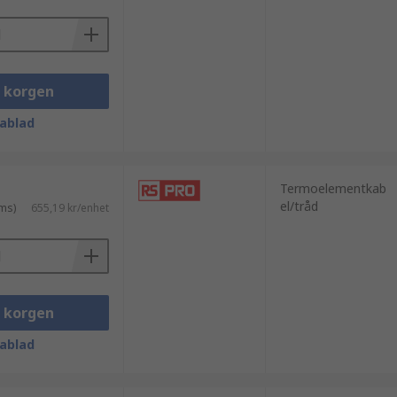
rmoelementförlängningskabel inte kan
sta dag.
i korgen
ablad
Termoelementkab
el/tråd
ms)
655,19 kr/enhet
i korgen
ablad