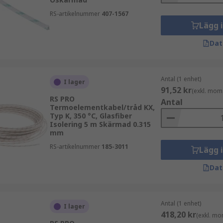
RS-artikelnummer
407-1567
 (t.ex. K- eller S-typ termoelementkabel) använder olika blan
Lägg 
illverkad av?
Dat
ägre kvalitet av kabel än den som används i termoelementg
ad med färgkodad (oftast PVC) isolering applicerad på varje k
Antal (1 enhet)
I lager
91,52 kr
(exkl. mom
RS PRO
 den positiva ledaren har termoelementets färg. För ökad hål
Antal
Termoelementkabel/tråd KX,
abel är detta en förtennad kopparfläta, och för PFA är det ro
Typ K, 350 °C, Glasfiber
Isolering 5 m Skärmad 0.315
mm
ngskabel?
RS-artikelnummer
185-3011
Lägg 
Dat
r att förlänga en termoelementssignal från en givare tillba
gre omgivningstemperaturgräns än ett termoelement, därfö
Antal (1 enhet)
belelementet kan inte fysiskt utsättas för högre temperatu
I lager
418,20 kr
(exkl. mo