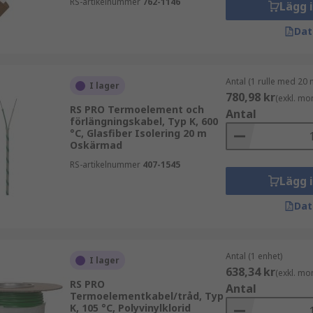
RS-artikelnummer
762-1146
Lägg 
Dat
Antal (1 rulle med 20 
I lager
780,98 kr
(exkl. mo
RS PRO Termoelement och
Antal
förlängningskabel, Typ K, 600
°C, Glasfiber Isolering 20 m
Oskärmad
RS-artikelnummer
407-1545
Lägg 
Dat
Antal (1 enhet)
I lager
638,34 kr
(exkl. mo
RS PRO
Antal
Termoelementkabel/tråd, Typ
K, 105 °C, Polyvinylklorid