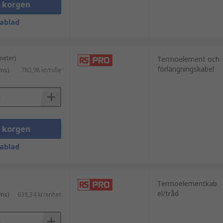
i korgen
ablad
meter)
Termoelement och
förlängningskabel
ms)
780,98 kr/rulle
i korgen
ablad
Termoelementkab
el/tråd
ms)
638,34 kr/enhet