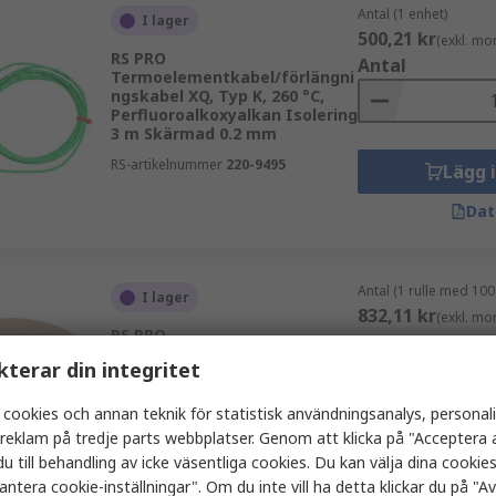
Antal (1 enhet)
I lager
500,21 kr
(exkl. mo
RS PRO
Antal
Termoelementkabel/förlängni
ngskabel XQ, Typ K, 260 °C,
Perfluoroalkoxyalkan Isolering
3 m Skärmad 0.2 mm
RS-artikelnummer
220-9495
Lägg 
Dat
Antal (1 rulle med 100
I lager
832,11 kr
(exkl. mo
RS PRO
Antal
Termoelementkabel/tråd, Typ
kterar din integritet
T, 260 °C, Perfluoroalkoxyalkan
Isolering 100 m Skärmad 0.2
mm
 cookies och annan teknik för statistisk användningsanalys, personal
a reklam på tredje parts webbplatser. Genom att klicka på "Acceptera a
RS-artikelnummer
611-7952
Lägg 
u till behandling av icke väsentliga cookies. Du kan välja dina cooki
antera cookie-inställningar". Om du inte vill ha detta klickar du på "Avv
Dat