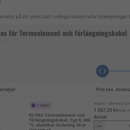
?
tur på ett unikt sätt i många industriella tillämpningar. E
sas för Termoelement och förlängningskabel
a en slitstark anslutning mellan termoelementgivaren och
l instrumentet. Hos RS har vi många typer av termoelementf
ll
etaljer
Pris (ex. moms
Antal (1 rulle med 20 
I lager
1 567,33 kr
(exkl.
RS PRO Termoelement och
Antal
förlängningskabel, Typ K, 800
°C, Glasfiber Isolering 20 m
Oskärmad