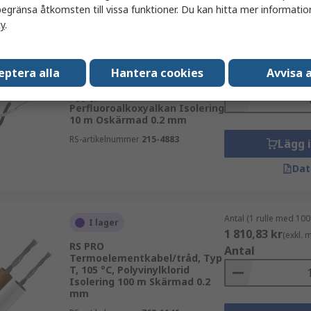
egränsa åtkomsten till vissa funktioner. Du kan hitta mer information
cy
.
Antal (1 enhet)
I lager
103,96 kr
(exkl. mo
eptera alla
Hantera cookies
Avvisa a
RS PRO
Antal
Termoelementkabel/tråd, Typ
Typ J, 260 °C,
Perfluoroalkoxyalkan Isolering
10 m Oskärmad 0.2 mm
RS-artikelnummer
215-4883
Lägg 
Dat
Antal (1 rulle med 100
I lager
1 810,83 kr
(exkl.
RS PRO
Antal
Termoelementkabel/tråd, Typ
T, 105 °C, Polyvinylklorid
Isolering 100 m Skärmad 0.2
mm