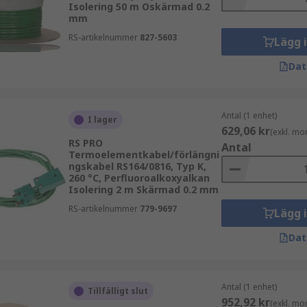
Isolering 50 m Oskärmad 0.2
mm
RS-artikelnummer
827-5603
Lägg 
Dat
Antal (1 enhet)
I lager
629,06 kr
(exkl. mo
RS PRO
Antal
Termoelementkabel/förlängni
ngskabel RS164/0816, Typ K,
260 °C, Perfluoroalkoxyalkan
Isolering 2 m Skärmad 0.2 mm
RS-artikelnummer
779-9697
Lägg 
Dat
Antal (1 enhet)
Tillfälligt slut
952,92 kr
(exkl. mo