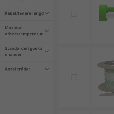
Termoelementförlängningskabel är effektiv för för
användas i givarens del av termoelementet.
Kabel/ledare längd
Bläddra genom vårt breda utbud av termoelementförl
Maximal
arbetstemperatur
Standarder/godkä
nnanden
Antal trådar