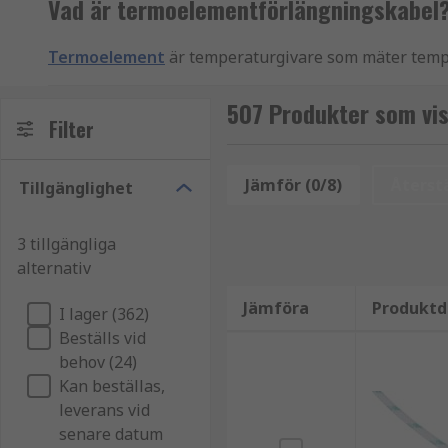
Vad är termoelementförlängningskabel
Termoelement
är temperaturgivare som mäter tempera
termoelement finns i vår
guide om termoelement
.
507 Produkter som vi
Termoelementförlängningskabel används för att skap
Filter
för att förlänga en termoelementssignal tillbaka til
olika typer av termoelement, såsom:
Jämför (0/8)
Återstä
Tillgänglighet
J
3 tillgängliga
K
alternativ
L
Jämföra
Produktd
N
I lager (362)
Beställs vid
R/S
behov (24)
RTD
Kan beställas,
S
leverans vid
senare datum
T