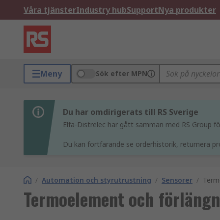
Våra tjänster
Industry hub
Support
Nya produkter
Meny
Sök efter MPN
Du har omdirigerats till RS Sverige
Elfa-Distrelec har gått samman med RS Group för 
Du kan fortfarande se orderhistorik, returnera pr
/
Automation och styrutrustning
/
Sensorer
/
Term
Termoelement och förlängn