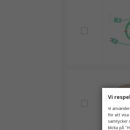
Vi respe
Vi använder
för att vis
samtycker d
klicka på "H