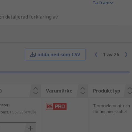
Ta fram
n detaljerad förklaring av
 ett avläsningsinstrument och används
örlängningskablar som är lämpliga för
Ladda ned som CSV
1
av
26
)
Varumärke
Produkttyp
meter)
Termoelement och
förlängningskabel
 moms)
1 567,33 kr/rulle