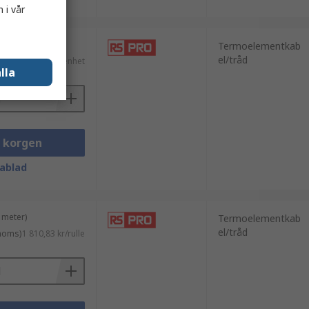
 i vår
Termoelementkab
el/tråd
ms)
103,96 kr/enhet
lla
i korgen
ablad
 meter)
Termoelementkab
el/tråd
 moms)
1 810,83 kr/rulle