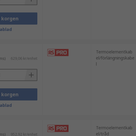
i korgen
ablad
Termoelementkab
el/förlängningskabe
ms)
629,06 kr/enhet
l
i korgen
ablad
Termoelementkab
el/tråd
ms)
952,92 kr/enhet