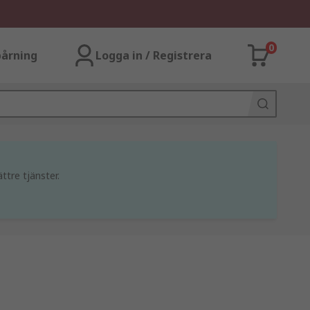
0
årning
Logga in / Registrera
ttre tjänster.