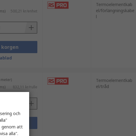
Termoelementkab
el/förlängningskabe
ms)
500,21 kr/enhet
l
i korgen
ablad
 meter)
Termoelementkab
el/tråd
ms)
832,11 kr/rulle
isering och
lla"
i korgen
es genom att
isa alla".
ablad