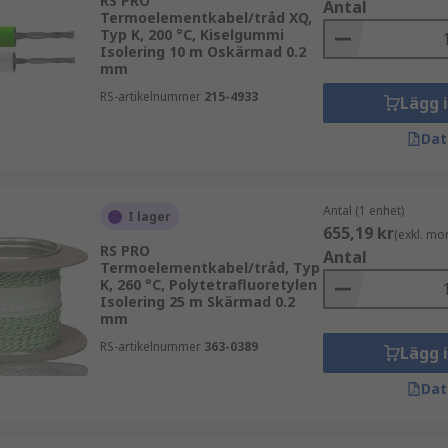
RS PRO
Antal
längningsändamål i termoelementtillämpningar, även om te
Termoelementkabel/tråd XQ,
Typ K, 200 °C, Kiselgummi
Isolering 10 m Oskärmad 0.2
mm
ängningskabelerbjudanden och beställ idag för leverans nä
RS-artikelnummer
215-4933
Lägg 
Dat
Antal (1 enhet)
I lager
655,19 kr
(exkl. mo
RS PRO
Antal
Termoelementkabel/tråd, Typ
K, 260 °C, Polytetrafluoretylen
Isolering 25 m Skärmad 0.2
mm
RS-artikelnummer
363-0389
Lägg 
Dat