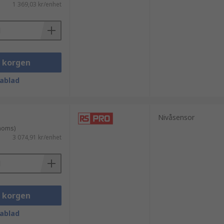
1 369,03 kr/enhet
i korgen
ablad
Nivåsensor
 moms)
3 074,91 kr/enhet
i korgen
ablad