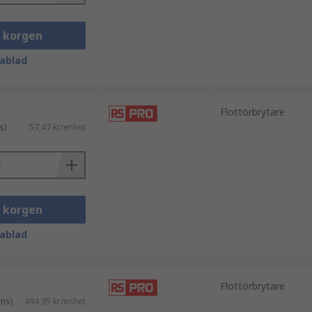
. När den vibrerande sonden kommer i
. Vibrerande nivåbrytare används som
i korgen
nen.
ablad
r att mäta en specifik vätskenivå. De
Flottörbrytare
luderar dammar, reservoarer, pumpgropar,
s)
57,47 kr/enhet
som ultraljudspulsen färdas beräknas av
i korgen
s påverkas av turbulens, tryck, fukt
ablad
Flottörbrytare
ms)
494,95 kr/enhet