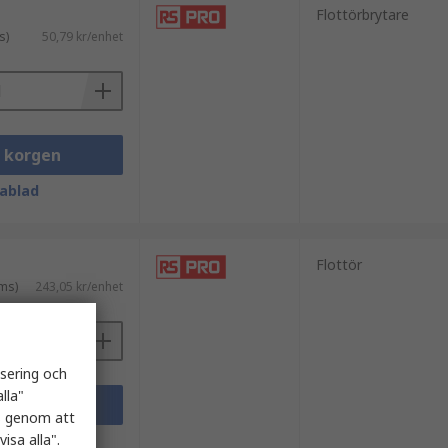
Flottörbrytare
s)
50,79 kr/enhet
i korgen
ablad
Flottör
ms)
243,05 kr/enhet
isering och
lla"
i korgen
es genom att
isa alla".
ablad