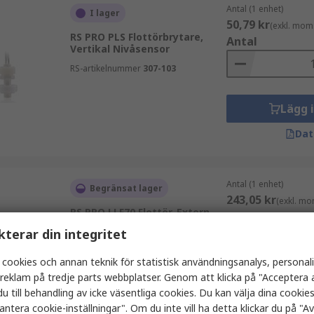
Antal (1 enhet)
I lager
50,79 kr
(exkl. mom
RS PRO PLS Flottörbrytare,
Antal
Vertikal Nivåsensor
RS-artikelnummer
307-103
Lägg 
Dat
Antal (1 enhet)
Begränsat lager
243,05 kr
(exkl. mo
RS PRO LLF70 Flottör, Extern
Antal
Flottörbrytare Nitrilgummi
kterar din integritet
(NBR)
RS-artikelnummer
191-9464
 cookies och annan teknik för statistisk användningsanalys, personal
a reklam på tredje parts webbplatser. Genom att klicka på "Acceptera a
Lägg 
u till behandling av icke väsentliga cookies. Du kan välja dina cooki
antera cookie-inställningar". Om du inte vill ha detta klickar du på "Avv
Dat