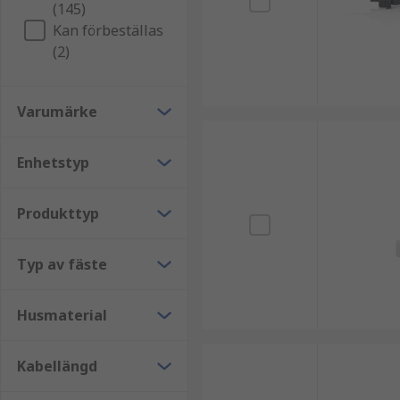
(145)
Vibrerande nivåsonder använder en stav eller e
Kan förbeställas
kontakt med mediet ändras vibrationen och de
(2)
överfyllnadsskydd eller lågnivåindikatorer i vä
Konduktiva nivåbrytare
Varumärke
Konduktiva nivåbrytare är sensorer som använder
Enhetstyp
används tillsammans med ett nivåkontrollrelä fö
läkemedel, slutna kärl och öppna tankar.
Produkttyp
Ultraljudsnivåsensorer
Typ av fäste
Ultraljudsnivåsensorer genererar ultraljudspul
sensorn som sedan bestämmer vätskans avstånd f
och temperatur.
Husmaterial
Tillämpningar av nivåsensorer
Kabellängd
Vanliga tillämpningar av vatten- och oljenivåsensore