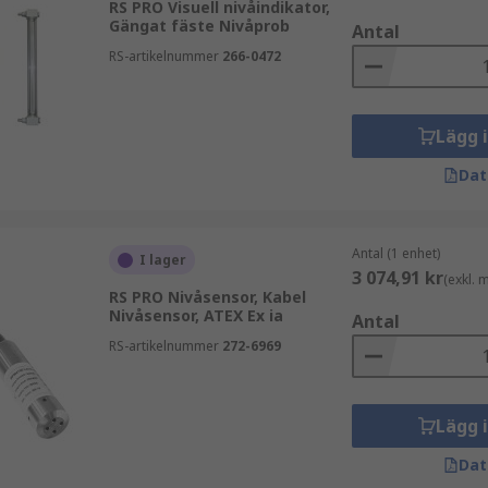
RS PRO Visuell nivåindikator,
Gängat fäste Nivåprob
Antal
RS-artikelnummer
266-0472
Lägg 
Dat
Antal (1 enhet)
I lager
3 074,91 kr
(exkl.
RS PRO Nivåsensor, Kabel
Nivåsensor, ATEX Ex ia
Antal
RS-artikelnummer
272-6969
Lägg 
Dat