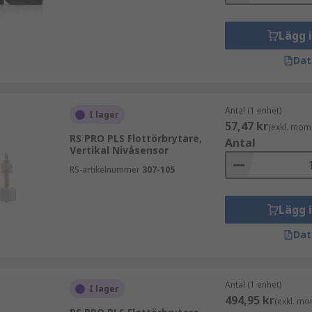
n gaffel som ständigt producerar högfrekventa vibrationer
n vibrerande nivåbrytaren avger ett omkopplingskommando
Lägg 
tskor såväl som i granulära och pulverformiga bulkfasta äm
Dat
 sonder av rostfritt stål med en elektrisk kontaktutgång fö
Antal (1 enhet)
I lager
57,47 kr
r att ställa in och övervaka varje sond. Tillämpningar ink
(exkl. mom
RS PRO PLS Flottörbrytare,
Antal
Vertikal Nivåsensor
RS-artikelnummer
307-105
ser som reflekteras av ytan på ett flytande medium. Tiden 
Lägg 
ör att ge en exakt fyllnadsnivå. Ultraljudssensorns respon
Dat
Antal (1 enhet)
I lager
494,95 kr
(exkl. mo
r inkluderar: