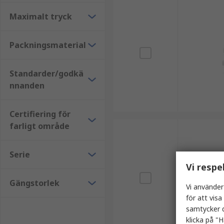
Maximalt tryck
Packningsmaterial
Standarder/godkä
nnanden
Certifiering för
farligt område
Serie
Vi respe
Gängstorlek
Vi använder
för att vis
samtycker d
klicka på "H