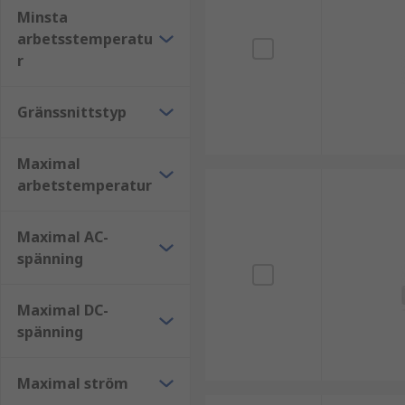
Minsta
Tillverkning
arbetsstemperatu
r
Bilindustrin
Vattenrening
Gränssnittstyp
Farmaceutiska processer
Kraftverk
Maximal
arbetstemperatur
Utforska det breda utbudet av nivåsensorer som RS Gr
Maximal AC-
spänning
Maximal DC-
spänning
Maximal ström