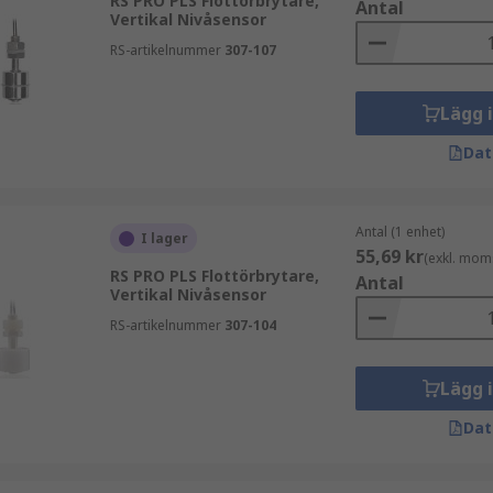
RS PRO PLS Flottörbrytare,
Antal
Vertikal Nivåsensor
RS-artikelnummer
307-107
Lägg 
Dat
oup erbjuder och beställ idag för leverans nästa dag.
Antal (1 enhet)
I lager
55,69 kr
(exkl. mom
RS PRO PLS Flottörbrytare,
Antal
Vertikal Nivåsensor
RS-artikelnummer
307-104
Lägg 
Dat