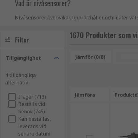
Vad är nivåsensorer?
Nivåsensorer övervakar, upprätthåller och mäter vätsk
elektrisk utsignal vid förutbestämda nivåer för att 
om nivåsensorer
.
1670 Produkter som vi
Filter
Typer av nivåsensorer
Jämför (0/8)
Återstä
Tillgänglighet
Valet av sensorer bestäms vanligtvis av vilken subs
monteras. Dessutom avgör applikationen vilken mätpr
4 tillgängliga
vanligaste typerna av nivåsensorer är:
alternativ
Kapacitiva nivåbrytare
Jämföra
Produktd
I lager (713)
Kapacitiva nivåbrytare ger en grundläggande in
Beställs vid
beröringsfri och använder ett avkänningsfält fö
behov (745)
restuppbyggnad.
Kan beställas,
leverans vid
Vibrerande nivåsonder
senare datum