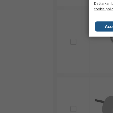
Detta kan b
cookie poli
Acc