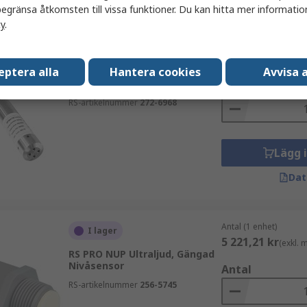
egränsa åtkomsten till vissa funktioner. Du kan hitta mer information
cy
.
Antal (1 enhet)
I lager
2 804,60 kr
(exkl.
eptera alla
Hantera cookies
Avvisa a
RS PRO Nivåsensor, Kabel
Nivåsensor, ATEX Ex ia
Antal
RS-artikelnummer
272-6968
Lägg 
Dat
Antal (1 enhet)
I lager
5 221,21 kr
(exkl.
RS PRO NUP Ultraljud, Gängad
Nivåsensor
Antal
RS-artikelnummer
256-5745