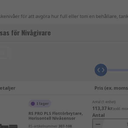
enivåer för att avgöra hur full eller tom en behållare, tank 
kommunicera när kontrollventiler ska öppnas eller stängas. 
sas för Nivågivare
ll
tans som ska mätas, miljön där sensorn ska användas och i v
incip som används, såsom kapacitiv, guidad radarvåg eller
etaljer
Pris (ex. moms
dikation på full/tom nivå som bestäms av sensorns monteri
Antal (1 enhet)
r att bestämma vätskenivåer. Kapacitiva sensorer ger exakt
I lager
113,37 kr
(exkl. mo
RS PRO PLS Flottörbrytare,
Antal
Horisontell Nivåsensor
RS-artikelnummer
307-108