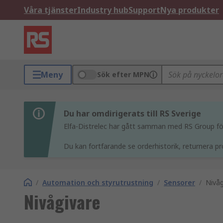
Våra tjänster
Industry hub
Support
Nya produkter
Meny
Sök efter MPN
Du har omdirigerats till RS Sverige
Elfa-Distrelec har gått samman med RS Group för 
Du kan fortfarande se orderhistorik, returnera pr
/
Automation och styrutrustning
/
Sensorer
/
Nivåg
Nivågivare