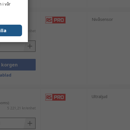
 i vår
Nivåsensor
 moms)
lla
2 804,60 kr/enhet
i korgen
ablad
Ultraljud
 moms)
5 221,21 kr/enhet