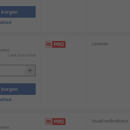
i korgen
ablad
Ledande
 moms)
2 464,49 kr/enhet
i korgen
ablad
Visuell nivåindikator
 moms)