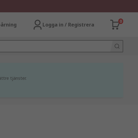
0
årning
Logga in / Registrera
ttre tjänster.