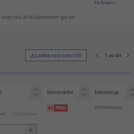
Ta fram
eller silo är. Nivåsensorer ger en
Du kan läsa mer i vår omfattande
guide
Ladda ned som CSV
1
av
84
ilken position sensorn behöver
 hydrostatisk nivåmätning. De
)
Varumärke
Enhetstyp
ngsposition. Denna typ av brytare är
Flottörbrytare
 omkoppling även vid kraftig
ms)
113,37 kr/enhet