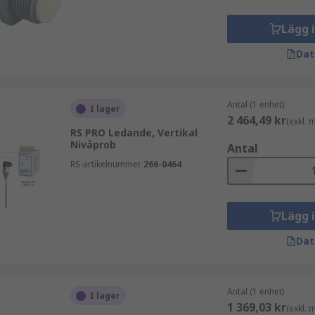
Lägg 
Dat
Antal (1 enhet)
I lager
2 464,49 kr
(exkl.
RS PRO Ledande, Vertikal
Nivåprob
Antal
RS-artikelnummer
266-0464
Lägg 
Dat
Antal (1 enhet)
I lager
1 369,03 kr
(exkl.