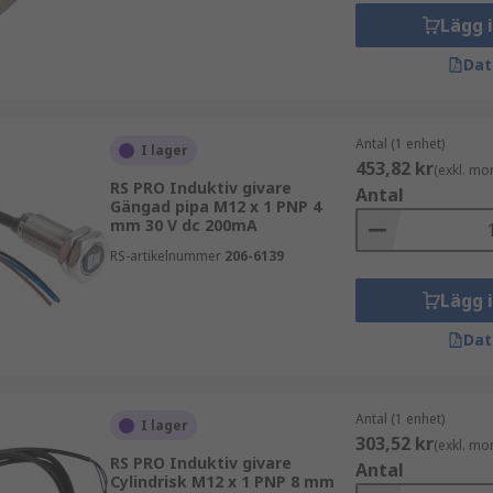
Lägg 
etssensorer mäter närvaron eller frånvaron av ett objekt m
Dat
 aktiverar sensorn när reed-switchen slås PÅ.
ka branscher och applikationer. De används i automationssys
sorer förbättrar säkerhet, effektivitet och noggrannhet i 
Antal (1 enhet)
I lager
g och närvaroverifiering.
453,82 kr
(exkl. mo
RS PRO Induktiv givare
Antal
Gängad pipa M12 x 1 PNP 4
mm 30 V dc 200mA
RS-artikelnummer
206-6139
Lägg 
Dat
Antal (1 enhet)
I lager
303,52 kr
(exkl. mo
RS PRO Induktiv givare
Antal
Cylindrisk M12 x 1 PNP 8 mm