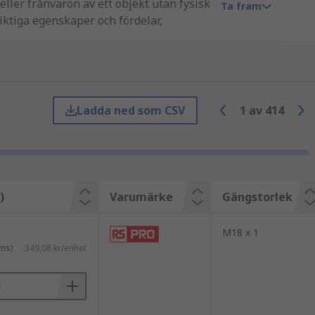
ler frånvaron av ett objekt utan fysisk
Ta fram
iktiga egenskaper och fördelar,
), höghastighetskänning av rörelse utan
. Du kan läsa mer i vår användbara
arbetsprincip och överför data om
Ladda ned som CSV
1
av
414
ga typer:
infraröda sensorer. PIR-sensorer
ellan dem. Aktiva IR-sensorer använder
den infraröda strålningen.
)
Varumärke
Gängstorlek
llerande krets. Alla järnhaltiga
dikerar dess närvaro.
M18 x 1
-metalliska väggar. De är lämpliga för
ms)
349,08 kr/enhet
ervakning.
lekteras eller absorberas av objekt
nd, såsom vindhastighet, vätskenivå