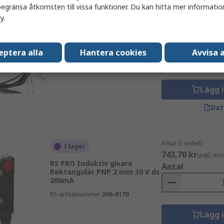
egränsa åtkomsten till vissa funktioner. Du kan hitta mer information
cy
.
Antal (1 enhet)
I lager
387,86 kr
(exkl. mo
RS PRO Induktiv givare
Antal
Gängad pipa M8 ICS IO-Link 2
eptera alla
Hantera cookies
Avvisa a
mm 30 V dc 100mA
RS-artikelnummer
237-7266
Lägg 
Dat
Antal (1 enhet)
I lager
743,70 kr
(exkl. mo
RS PRO Induktiv givare
Antal
Rektangulär PNP 2 mm 30 V dc
200mA
RS-artikelnummer
206-6170
Lägg 