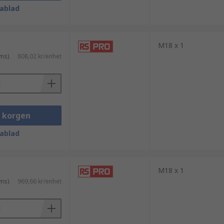
ablad
M18 x 1
ms)
808,02 kr/enhet
i korgen
ablad
M18 x 1
ms)
969,66 kr/enhet