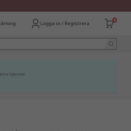
0
årning
Logga in / Registrera
ttre tjänster.