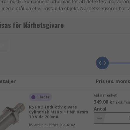
röringsfri komponent utformad för att detektera närvaron el
 med ömtåliga eller instabila objekt. Närhetssensorer har v
metalliska objekt, brett temperaturområde (-50°C till 100°C
 vatten, och snabbare responstider jämfört med kontaktorer
sas för Närhetsgivare
 olika applikationer. De fungerar baserat på en universell 
ll
l när objektet är inom sensorns räckvidd. Här är några vanli
orer består av passiva infraröda sensorer (PIR) och aktiva 
n magnetisk lins, som detekterar förändringar i signalen m
 en infraröd mottagare och detekterar hinder som blockerar 
etaljer
Pris (ex. moms
ensorer genererar ett elektromagnetiskt fält genom en osci
ng och järn, utlöser en förändring i oscillationen, vilket in
Antal (1 enhet)
I lager
er kan detektera olika former och material, även genom icke
349,08 kr
(exkl. mo
RS PRO Induktiv givare
nvänds i uppgifter på nära håll som nivådetektering och öv
Antal
Cylindrisk M18 x 1 PNP 8 mm
30 V dc 200mA
 sänder ut och tar emot högfrekventa ljudvågor som kan ref
ka för höghastighetsmätningar och mätningar på långt avstå
RS-artikelnummer
206-6162