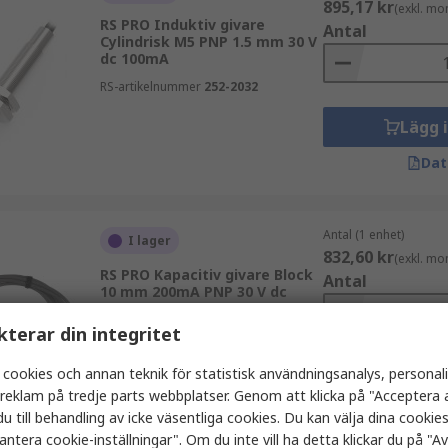
895,17 kr
(exkl. mo
RS PRO Induktiv givare
Antal
Cylindrisk M5 PNP 1.5 mm 30 V
dc 100mA
RS-artikelnummer
252-2032
Lägg 
Dat
Antal (1 enhet)
I lager
832,60 kr
(exkl. mo
RS PRO Kapacitiv givare Block
Antal
10 mm 200mA PNP 30 V dc
RS-artikelnummer
896-7273
kterar din integritet
 cookies och annan teknik för statistisk användningsanalys, personal
Lägg 
a reklam på tredje parts webbplatser. Genom att klicka på "Acceptera a
Dat
u till behandling av icke väsentliga cookies. Du kan välja dina cooki
antera cookie-inställningar". Om du inte vill ha detta klickar du på "Avv