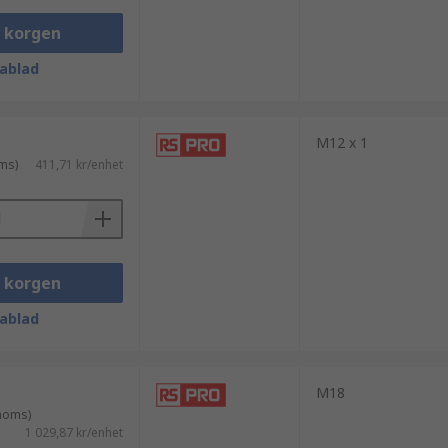
i korgen
ablad
M12 x 1
ms)
411,71 kr/enhet
i korgen
ablad
M18
 moms)
1 029,87 kr/enhet