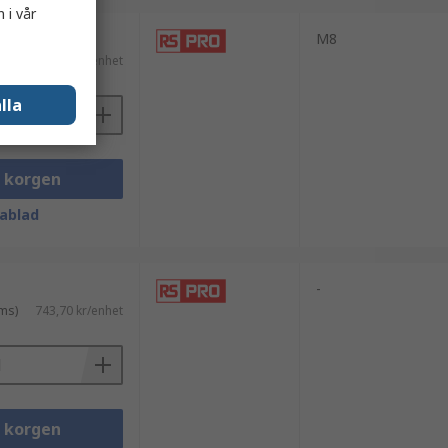
 i vår
M8
ms)
387,86 kr/enhet
lla
i korgen
ablad
-
ms)
743,70 kr/enhet
i korgen