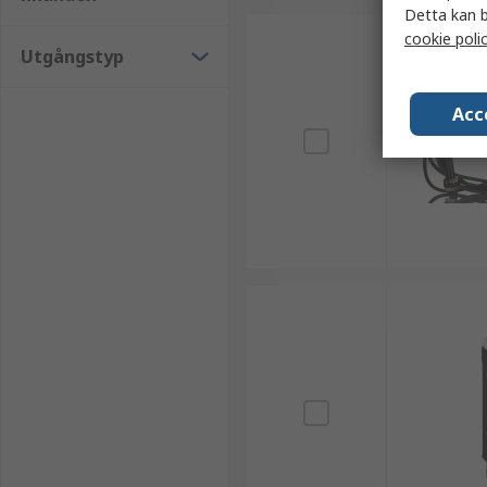
Detta kan b
cookie poli
Utgångstyp
Acc