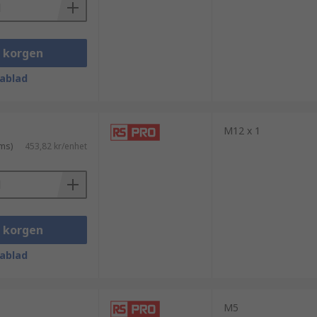
i korgen
ablad
M12 x 1
ms)
453,82 kr/enhet
i korgen
ablad
M5