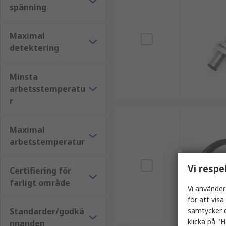
spänning
Maximal
detektering
Minsta
arbetsstemperatu
r
Maximal
arbetstemperatur
Vi respe
Certifiering för
farligt område
Vi använder
för att vis
Standarder/godkä
samtycker d
klicka på "H
nnanden