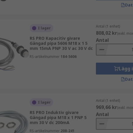
Dat
Antal (1 enhet)
I lager
808,02 kr
(exkl. mo
RS PRO Kapacitiv givare
Antal
Gängad pipa 5606 M18 x 1 5
mm 15mA PNP 30 V ac 30 V dc
RS-artikelnummer
184-5606
Lägg 
Dat
Antal (1 enhet)
I lager
969,66 kr
(exkl. mo
RS PRO Induktiv givare
Antal
Gängad pipa M18 x 1 PNP 5
mm 30 V dc 200mA
RS-artikelnummer
208-241