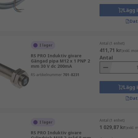
Lägg 
Dat
Antal (1 enhet)
I lager
411,71 kr
(exkl. mo
RS PRO Induktiv givare
Antal
Gängad pipa M12 x 1 PNP 2
mm 30 V dc 200mA
RS-artikelnummer
701-8231
Lägg 
Dat
Antal (1 enhet)
I lager
1 029,87 kr
(exkl.
RS PRO Induktiv givare
Cylindrisk M18 2-tråd 8 mm