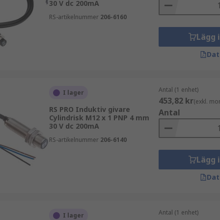
30 V dc 200mA
RS-artikelnummer
206-6160
Lägg 
Dat
Antal (1 enhet)
I lager
453,82 kr
(exkl. mo
RS PRO Induktiv givare
Antal
Cylindrisk M12 x 1 PNP 4 mm
30 V dc 200mA
RS-artikelnummer
206-6140
Lägg 
Dat
Antal (1 enhet)
I lager