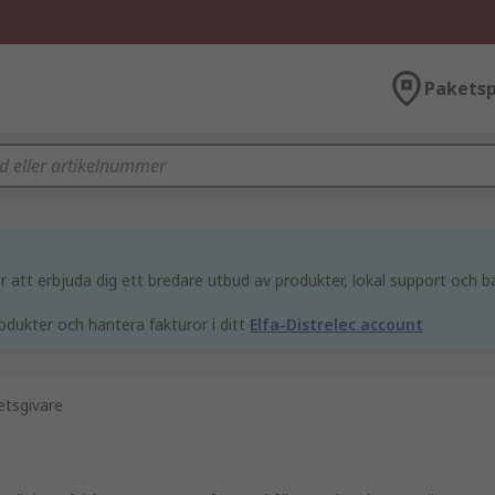
Paketsp
att erbjuda dig ett bredare utbud av produkter, lokal support och bä
odukter och hantera fakturor i ditt
Elfa-Distrelec account
etsgivare