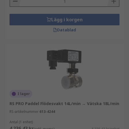
Lägg i korgen
Datablad
I lager
RS PRO Paddel Flödesvakt 14L/min → Vätska 18L/min
RS-artikelnummer
613-4244
Antal (1 enhet)
4 236,43 kr
(exkl. moms)
4 236,43 kr/enhet