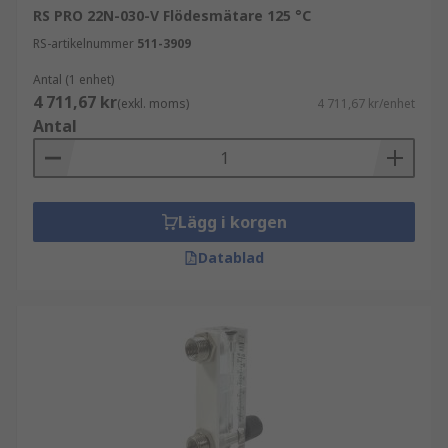
RS PRO 22N-030-V Flödesmätare 125 °C
RS-artikelnummer
511-3909
Antal (1 enhet)
4 711,67 kr
(exkl. moms)
4 711,67 kr/enhet
Antal
Lägg i korgen
Datablad