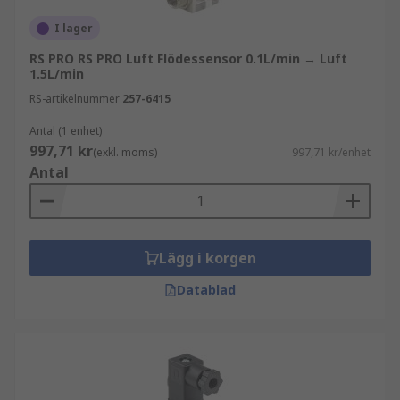
I lager
RS PRO RS PRO Luft Flödessensor 0.1L/min → Luft
1.5L/min
RS-artikelnummer
257-6415
Antal (1 enhet)
997,71 kr
(exkl. moms)
997,71 kr/enhet
Antal
Lägg i korgen
Datablad