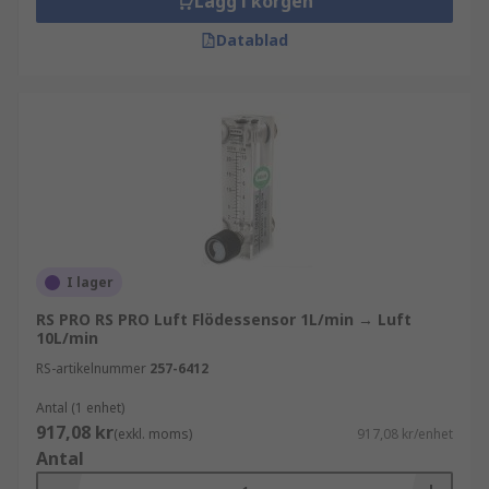
Lägg i korgen
Datablad
I lager
RS PRO RS PRO Luft Flödessensor 1L/min → Luft
10L/min
RS-artikelnummer
257-6412
Antal (1 enhet)
917,08 kr
(exkl. moms)
917,08 kr/enhet
Antal