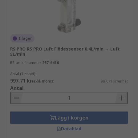
utmärker sig i att mäta gasflöde och
används inom VVS, kemiska anläggningar
och till och med ölbryggning!
Kolla in vår supernyttiga
Flödesmätarguide
om
I lager
du vill upptäcka mer.
RS PRO RS PRO Luft Flödessensor 0.4L/min → Luft
5L/min
Flödessensorer är mätvärldens "aktuella"
stjärnor och hjälper oss att utforma effektiva
RS-artikelnummer
257-6416
processer, optimera resursanvändningen och
Antal (1 enhet)
upprätthålla den perfekta balansen. Med sina
997,71 kr
(exkl. moms)
997,71 kr/enhet
olika typer och tillämpningar är de definitivt inte
Antal
"flytande" när det gäller att tillhandahålla
värdefull data.
Lägg i korgen
Datablad