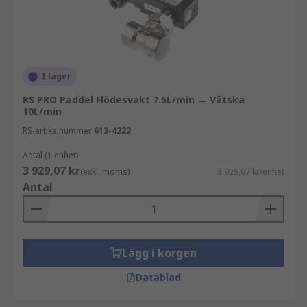
I lager
RS PRO Paddel Flödesvakt 7.5L/min → Vätska
10L/min
RS-artikelnummer
613-4222
Antal (1 enhet)
3 929,07 kr
(exkl. moms)
3 929,07 kr/enhet
Antal
Lägg i korgen
Datablad