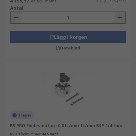
4 139,37 kr
(exkl. moms)
4 139,37 kr/enhet
Antal
Lägg i korgen
Datablad
I lager
RS PRO Flödesmätare 0.01L/min 1L/min BSP 1/4 tum
RS-artikelnummer
447-4427