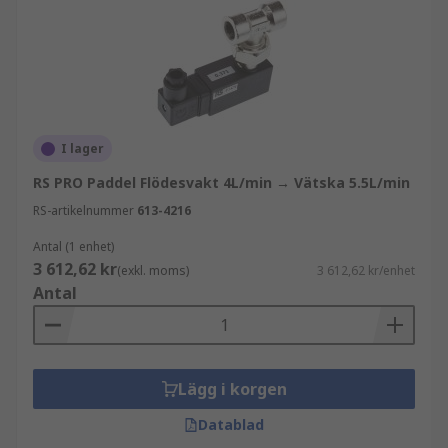
I lager
RS PRO Paddel Flödesvakt 4L/min → Vätska 5.5L/min
RS-artikelnummer
613-4216
Antal (1 enhet)
3 612,62 kr
(exkl. moms)
3 612,62 kr/enhet
Antal
Lägg i korgen
Datablad