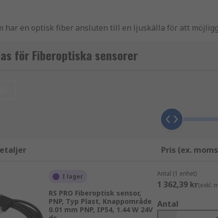
har en optisk fiber ansluten till en ljuskälla för att möjl
ibern är en transparent fiber gjord av glas (kisel) eller plas
 två ändarna för att producera en elektrisk signal.
as för Fiberoptiska sensorer
ll
 av en fiberoptisk kabel ansluten till en fjärrsensor eller f
 Den optiska kabeln är den mekaniska komponenten som transp
till sensorn.
etaljer
Pris (ex. moms
kteringstillämpningar. Vid testning av mekaniska egenskaper
Antal (1 enhet)
att mäta acceleration, hastighet, tryck, temperatur och för
I lager
1 362,39 kr
(exkl.
RS PRO Fiberoptisk sensor,
PNP, Typ Plast, Knappområde
Antal
0.01 mm PNP, IP54, 1.44 W 24V
dc