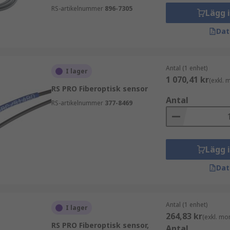
RS-artikelnummer
896-7305
Lägg 
Dat
Antal (1 enhet)
I lager
1 070,41 kr
(exkl.
RS PRO Fiberoptisk sensor
Antal
RS-artikelnummer
377-8469
Lägg 
Dat
Antal (1 enhet)
I lager
264,83 kr
(exkl. mo
RS PRO Fiberoptisk sensor,
Antal