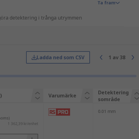
Ta fram
iggöra detektering i trånga utrymmen
t med en diameter något tjockare än ett
Ladda ned som CSV
1
av
38
örstärkare. Sensorn sänder ut, tar emot
orterar ljuset in i och ut ur områden
Detektering
)
Varumärke
sområde
 används fiberoptiska sensorer för att
0.01 mm
skjutning.
 moms)
1 362,39 kr/enhet