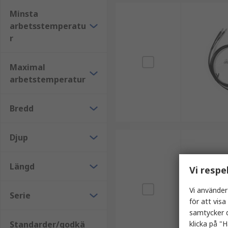
Minsta
arbetsstemperatu
r
Maximal
arbetstemperatur
Bredd
Djup
Längd
Vi respe
Vi använder
Serie
för att vis
samtycker d
Standarder/godkä
klicka på "H