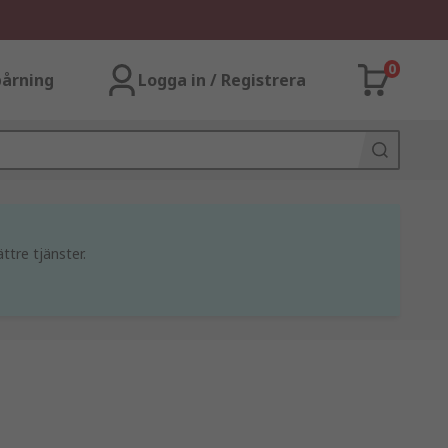
0
årning
Logga in / Registrera
ttre tjänster.