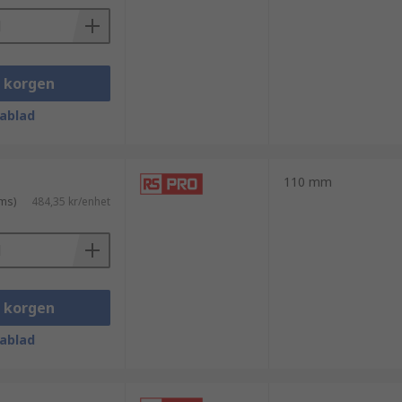
i korgen
ablad
110 mm
ms)
484,35 kr/enhet
i korgen
ablad