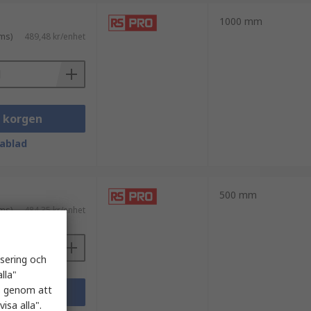
1000 mm
ms)
489,48 kr/enhet
i korgen
ablad
500 mm
ms)
484,35 kr/enhet
isering och
lla"
es genom att
i korgen
isa alla".