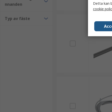
Detta kan b
nnanden
cookie poli
Typ av fäste
Acc