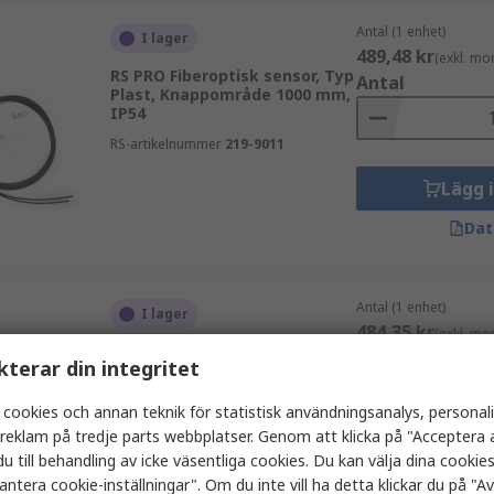
Antal (1 enhet)
I lager
489,48 kr
(exkl. mo
RS PRO Fiberoptisk sensor, Typ
Antal
Plast, Knappområde 1000 mm,
IP54
RS-artikelnummer
219-9011
Lägg 
Dat
Antal (1 enhet)
I lager
484,35 kr
(exkl. mo
RS PRO Fiberoptisk sensor,
Antal
kterar din integritet
Knappområde 500 mm, IP65
RS-artikelnummer
896-7285
 cookies och annan teknik för statistisk användningsanalys, personal
a reklam på tredje parts webbplatser. Genom att klicka på "Acceptera a
u till behandling av icke väsentliga cookies. Du kan välja dina cooki
Lägg 
antera cookie-inställningar". Om du inte vill ha detta klickar du på "Avv