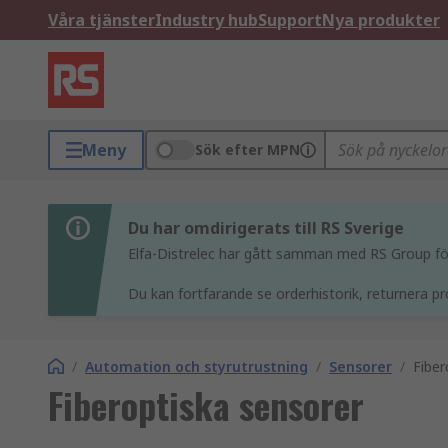
Våra tjänster
Industry hub
Support
Nya produkter
Meny
Sök efter MPN
Du har omdirigerats till RS Sverige
Elfa-Distrelec har gått samman med RS Group för 
Du kan fortfarande se orderhistorik, returnera pr
/
Automation och styrutrustning
/
Sensorer
/
Fiber
Fiberoptiska sensorer