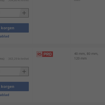
ms)
564,86 kr/enhet
i korgen
ablad
40 mm, 80 mm,
120 mm
ms)
363,29 kr/enhet
i korgen
ablad