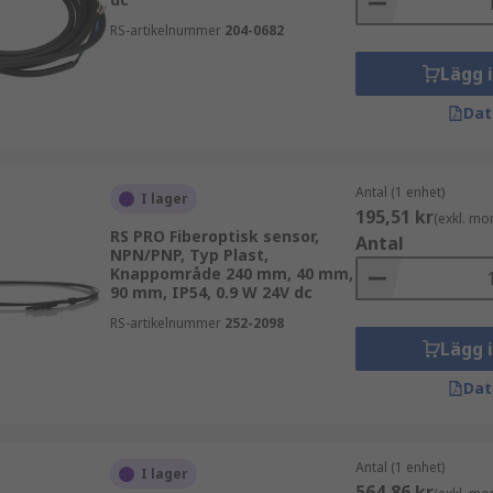
några av dessa inkluderar:
RS-artikelnummer
204-0682
Lägg 
Dat
Antal (1 enhet)
I lager
195,51 kr
(exkl. mo
RS PRO Fiberoptisk sensor,
som RS erbjuder och beställ idag för leverans nästa dag.
Antal
NPN/PNP, Typ Plast,
Knappområde 240 mm, 40 mm,
90 mm, IP54, 0.9 W 24V dc
RS-artikelnummer
252-2098
Lägg 
Dat
Antal (1 enhet)
I lager
564,86 kr