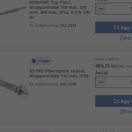
NPN/PNP, Typ Plast,
Knappområde 700 mm, 200
mm, 400 mm, IP54, 0.9 W 24V
dc
RS-artikelnummer
252-2099
Lägg 
Dat
Antal (1 enhet)
I lager
484,35 kr
(exkl. mo
RS PRO Fiberoptisk sensor,
Antal
Knappområde 110 mm, IP65
RS-artikelnummer
896-7298
Lägg 
Dat