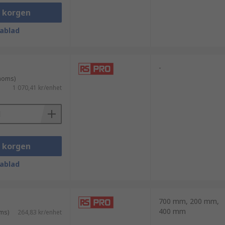
i korgen
ablad
-
 moms)
1 070,41 kr/enhet
i korgen
ablad
700 mm, 200 mm,
400 mm
ms)
264,83 kr/enhet