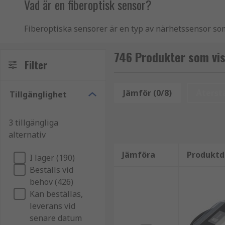
Vad är en fiberoptisk sensor?
Fiberoptiska sensorer är en typ av närhetssensor som 
eller där en liten profil är fördelaktig. Den optiska f
mänskligt hårstrå. Denna fiber överför ljus mellan de
746 Produkter som vis
Filter
Hur fiberoptiska sensorer fungerar
Jämför (0/8)
Återstä
Tillgänglighet
Ett fiberoptiskt sensorsystem är en teknik som består
och omvandlar ljusenergin till en elektrisk signal.
3 tillgängliga
som antingen är för trånga eller för fientliga tillbaka 
alternativ
Användningsområden för fiberoptiska sensorer
Jämföra
Produktd
I lager (190)
Fiberoptiska sensorer används i ett antal olika dete
Beställs vid
mäta mekanisk belastning. De kan också användas för 
behov (426)
Kan beställas,
Tillämpningar av fiberoptiska sensorer
leverans vid
senare datum