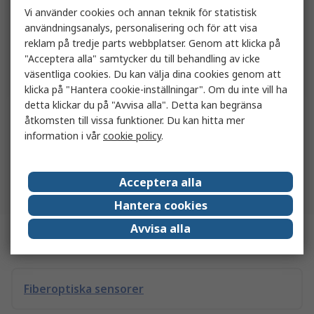
Vi använder cookies och annan teknik för statistisk
användningsanalys, personalisering och för att visa
reklam på tredje parts webbplatser. Genom att klicka på
"Acceptera alla" samtycker du till behandling av icke
Lägg i korgen
väsentliga cookies. Du kan välja dina cookies genom att
klicka på "Hantera cookie-inställningar". Om du inte vill ha
detta klickar du på "Avvisa alla". Detta kan begränsa
åtkomsten till vissa funktioner. Du kan hitta mer
1
2
3
2072
information i vår
cookie policy
.
Resultat per sida
20
50
100
Acceptera alla
Tillbaka till toppen
Hantera cookies
Avvisa alla
Relaterade länkar
Fiberoptiska sensorer