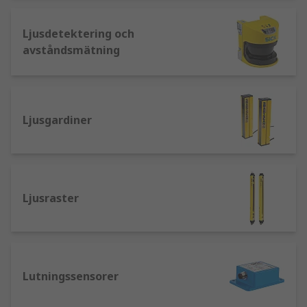
Rörelsesensorer – en bred kategori av
Ljusdetektering och
sensorer som används för att detektera
avståndsmätning
rörelse, ofta med infrarött ljus, som i PIR-
sensorer.
Vad är smarta sensorer?
Ljusgardiner
Eftersom Industri 4.0 och Sakernas Internet (IoT)
revolutionerar och utvecklar automatiserade
system. IO-Link är en erkänd global
nätverksstandard för sensorer som tillåter
Ljusraster
maskiner från olika tillverkare att kommunicera
med varandra. Smarta sensorer utför samma
mätapplikationer som vanliga sensorer med
ytterligare kontroll genom smarta funktioner
som självidentifiering, testning, validering och
Lutningssensorer
inlärning. De hjälper till att tillhandahålla live-
data, etablera kommunikation mellan maskiner