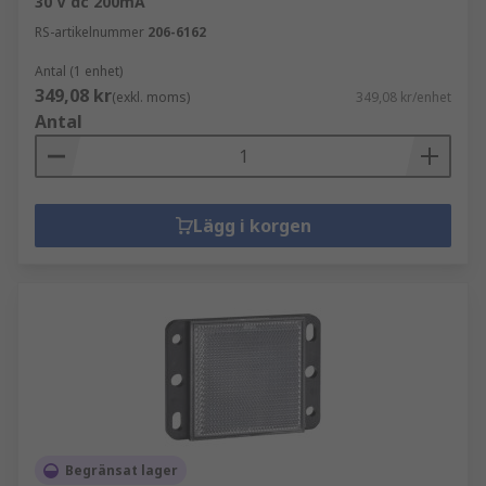
30 V dc 200mA
RS-artikelnummer
206-6162
Antal (1 enhet)
349,08 kr
(exkl. moms)
349,08 kr/enhet
Antal
Lägg i korgen
Begränsat lager