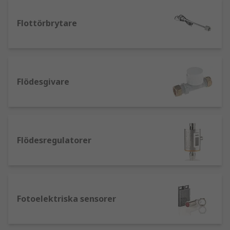
temperaturintervall. De används ofta för
miljöefterlevnad och kan vara viktiga
Flottörbrytare
komponenter i fuktsensorapplikationer
som automatiserade
luftkonditioneringsenheter.
Närhetssensorer – rörelsesensorer kan
Flödesgivare
fungera som ultraljudssensorer, som
använder ljudvågor för att bestämma
närheten till objekt. Kapacitiva
närhetssensorer använder
elektromagnetiska vågor för att bestämma
Flödesregulatorer
närheten till metalliska objekt och används
ofta i miljöer för livsmedelssäkerhet.
Flödessensorer – dessa sensorer är för att
mäta kraften i vätskeflöde.
Fotoelektriska sensorer
Trycksensor – för att känna av det fysiska
trycket av gas eller vätskor, dessa sensorer
kan användas i pneumatiska och