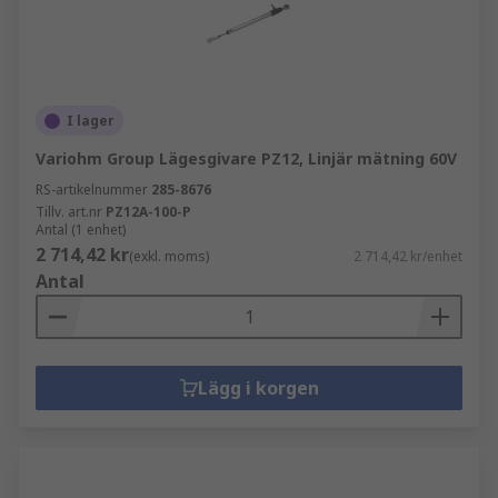
I lager
Variohm Group Lägesgivare PZ12, Linjär mätning 60V
RS-artikelnummer
285-8676
Tillv. art.nr
PZ12A-100-P
Antal (1 enhet)
2 714,42 kr
(exkl. moms)
2 714,42 kr/enhet
Antal
Lägg i korgen