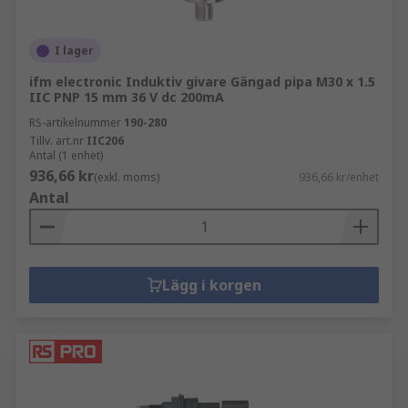
I lager
ifm electronic Induktiv givare Gängad pipa M30 x 1.5
IIC PNP 15 mm 36 V dc 200mA
RS-artikelnummer
190-280
Tillv. art.nr
IIC206
Antal (1 enhet)
936,66 kr
(exkl. moms)
936,66 kr/enhet
Antal
Lägg i korgen