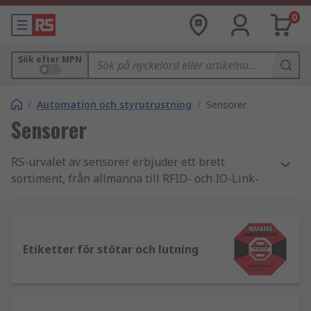
0
Sök efter MPN
/
Automation och styrutrustning
/
Sensorer
Sensorer
RS-urvalet av sensorer erbjuder ett brett
sortiment, från allmänna till RFID- och IO-Link-
modeller. RS-sortimentet inkluderar
högpresterande och högprecisa sensorlösningar
för detektering och mätning, smart automation
och precis övervakning.
Etiketter för stötar och lutning
Vilka sensorer finns tillgängliga i detta
sortiment?