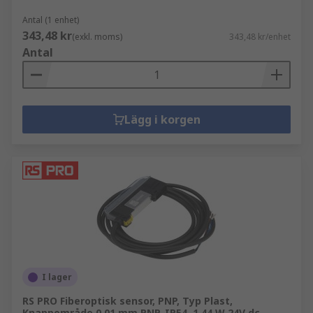
Antal (1 enhet)
343,48 kr
(exkl. moms)
343,48 kr/enhet
Antal
Lägg i korgen
I lager
RS PRO Fiberoptisk sensor, PNP, Typ Plast,
Knappområde 0.01 mm PNP, IP54, 1.44 W 24V dc