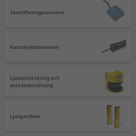
Ljus- och färgsensorer – ofta en typ av
optisk sensor som fungerar genom att kasta
Identifieringssensorer
ljus och mäta den reflekterade strålningen,
ljus- och färgsensorer kan exakt bestämma
en färg eller nyans, eller dess frånvaro.
Ljusintensitets- och färg- eller
Kantskyddssensorer
kontrastsensorer används ofta i
automations- och kontrollmaskiner för att
säkerställa konsekvent drift av ett material.
Rörelsesensorer – en bred kategori av
Ljusdetektering och
sensorer som används för att detektera
avståndsmätning
rörelse, ofta med infrarött ljus, som i PIR-
sensorer.
Vad är smarta sensorer?
Ljusgardiner
Eftersom Industri 4.0 och Sakernas Internet (IoT)
revolutionerar och utvecklar automatiserade