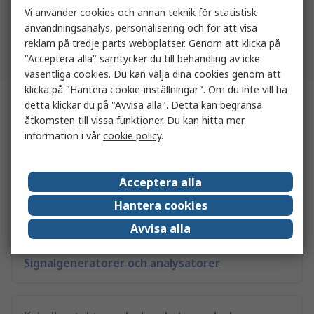
Vi använder cookies och annan teknik för statistisk
Resultat per sida
20
50
100
användningsanalys, personalisering och för att visa
reklam på tredje parts webbplatser. Genom att klicka på
Tillbaka till toppen
"Acceptera alla" samtycker du till behandling av icke
väsentliga cookies. Du kan välja dina cookies genom att
klicka på "Hantera cookie-inställningar". Om du inte vill ha
detta klickar du på "Avvisa alla". Detta kan begränsa
Relaterade länkar
åtkomsten till vissa funktioner. Du kan hitta mer
information i vår
cookie policy
.
Fiberoptiska sensorer
Acceptera alla
Hantera cookies
Datainsamling och loggning
Avvisa alla
Signalgeneratorer och analysatorer