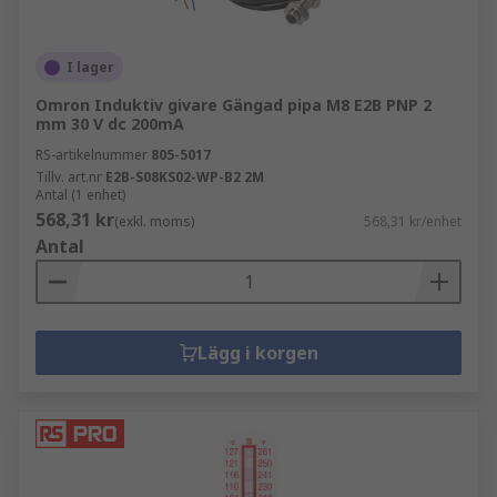
I lager
Omron Induktiv givare Gängad pipa M8 E2B PNP 2
mm 30 V dc 200mA
RS-artikelnummer
805-5017
Tillv. art.nr
E2B-S08KS02-WP-B2 2M
Antal (1 enhet)
568,31 kr
(exkl. moms)
568,31 kr/enhet
Antal
Lägg i korgen