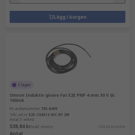
Lägg i korgen
I lager
Omron Induktiv givare Fat E2E PNP 4 mm 30 V dc
100mA
RS-artikelnummer
785-8409
Tillv. art.nr
E2E-C04S12-WC-B1 2M
Antal (1 enhet)
538,84 kr
(exkl. moms)
538,84 kr/enhet
Antal