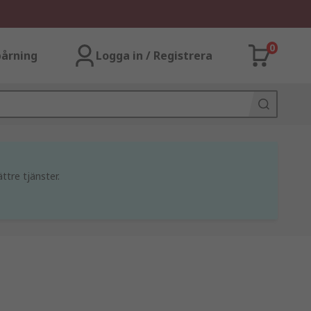
0
årning
Logga in / Registrera
ttre tjänster.