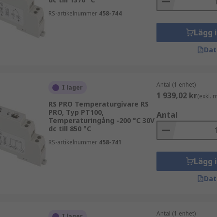
RS-artikelnummer
458-744
ör att monteras på DIN-skenor och kan grupperas tillsamm
Lägg 
onsgivare och används i farliga områden. De får endast anv
Dat
huvudmonterade och levereras med ATEX- och/eller IECEx-cer
Antal (1 enhet)
I lager
1 939,02 kr
yrd likströmsförsörjning som är ansluten till sensoringånge
(exkl.
RS PRO Temperaturgivare RS
ets kräver endast 2 koppartrådar eftersom signal- och ström
PRO, Typ PT100,
Antal
Temperaturingång -200 °C 30V
dc till 850 °C
eras nära sensorn i en avlägsen miljö för att minska effek
RS-artikelnummer
458-741
Lägg 
Dat
Antal (1 enhet)
I lager