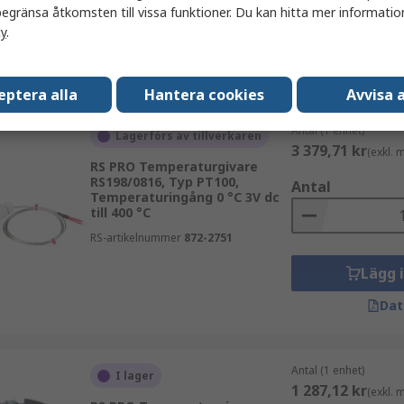
egränsa åtkomsten till vissa funktioner. Du kan hitta mer information
RS-artikelnummer
363-0238
cy
.
Lägg 
Dat
eptera alla
Hantera cookies
Avvisa a
Antal (1 enhet)
Lagerförs av tillverkaren
3 379,71 kr
(exkl.
RS PRO Temperaturgivare
RS198/0816, Typ PT100,
Antal
Temperaturingång 0 °C 3V dc
till 400 °C
RS-artikelnummer
872-2751
Lägg 
Dat
Antal (1 enhet)
I lager
1 287,12 kr
(exkl.