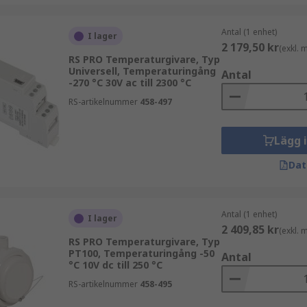
Antal (1 enhet)
I lager
2 179,50 kr
(exkl.
RS PRO Temperaturgivare, Typ
Universell, Temperaturingång
Antal
-270 °C 30V ac till 2300 °C
RS-artikelnummer
458-497
Lägg 
Dat
Antal (1 enhet)
I lager
2 409,85 kr
(exkl.
RS PRO Temperaturgivare, Typ
PT100, Temperaturingång -50
Antal
°C 10V dc till 250 °C
RS-artikelnummer
458-495