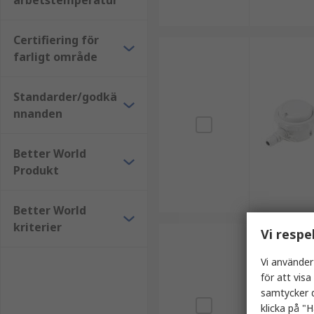
arbetstemperatur
Certifiering för
farligt område
Standarder/godkä
nnanden
Better World
Produkt
Better World
kriterier
Vi respe
Vi använder
för att vis
samtycker d
klicka på "H