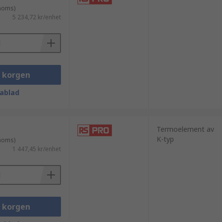
 moms)
5 234,72 kr/enhet
i korgen
s nästa dag.
ablad
Termoelement av
K-typ
 moms)
1 447,45 kr/enhet
i korgen