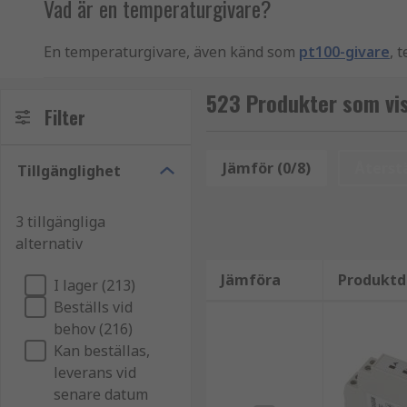
Vad är en temperaturgivare?
En temperaturgivare, även känd som
pt100-givare
, 
(termoelement eller RTD) och överför signalen till en
EMC-brus, linjäriserar och omvandlar ingångssignal
523 Produkter som vi
Filter
temperatursensorerna vanligtvis producerar svaga si
mätutrustning som
PLC:er
eller dataloggrar.
Jämför (0/8)
Återstä
Tillgänglighet
De finns tillgängliga i många former som varierar i
RS Components erbjuder ett brett utbud av noggrann
3 tillgängliga
och naturligtvis RS PRO.
alternativ
Vilka är de olika typerna av temperaturgivare
Jämföra
Produktd
I lager (213)
Beställs vid
Givare kommer i en rad olika typer och monteringsmet
behov (216)
Huvudmonterade temperaturgivare integrerar giva
Kan beställas,
att installera och kräver minimal kabeldragning 
leverans vid
senare datum
Fältmonterade temperaturgivare är utformade för 