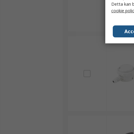
Detta kan b
cookie poli
Acc