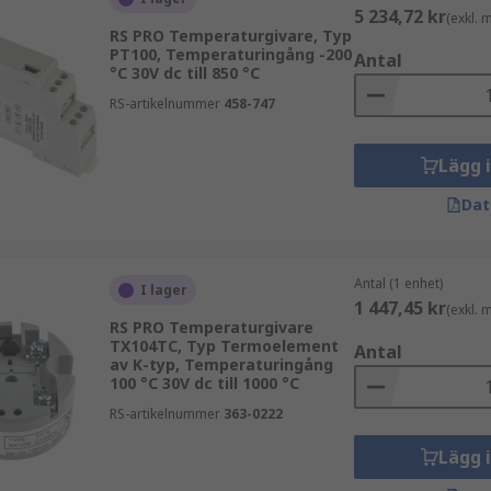
5 234,72 kr
(exkl.
RS PRO Temperaturgivare, Typ
PT100, Temperaturingång -200
Antal
°C 30V dc till 850 °C
RS-artikelnummer
458-747
Lägg 
e som RS Components erbjuder och beställ idag för leveran
Dat
Antal (1 enhet)
I lager
1 447,45 kr
(exkl.
RS PRO Temperaturgivare
TX104TC, Typ Termoelement
Antal
av K-typ, Temperaturingång
100 °C 30V dc till 1000 °C
RS-artikelnummer
363-0222
Lägg 