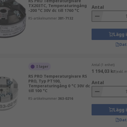
RS PRO Temperaturgivare
TX203TC, Temperaturingång
Antal
-200 °C 30V dc till 1760 °C
RS-artikelnummer
381-7132
Lägg 
Dat
Antal (1 enhet)
I lager
1 194,03 kr
(exkl.
RS PRO Temperaturgivare RS
PRO, Typ PT100,
Antal
Temperaturingång 0 °C 30V dc
till 100 °C
RS-artikelnummer
363-0216
Lägg 
Dat