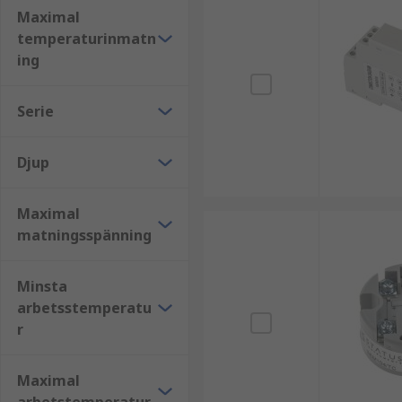
Processtyrning
Maximal
VVS
temperaturinmatn
Fordonsindustrin
ing
Medicinsk industri
Serie
Jordbruk
Bläddra genom det breda utbudet av temperaturgivar
Djup
Maximal
matningsspänning
Minsta
arbetsstemperatu
r
Maximal