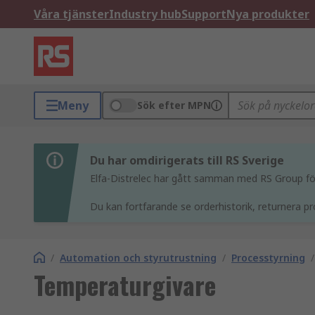
Våra tjänster
Industry hub
Support
Nya produkter
Meny
Sök efter MPN
Du har omdirigerats till RS Sverige
Elfa-Distrelec har gått samman med RS Group för 
Du kan fortfarande se orderhistorik, returnera pr
/
Automation och styrutrustning
/
Processtyrning
/
Temperaturgivare