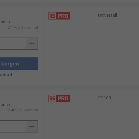
Universell
 moms)
2 179,50 kr/enhet
i korgen
ablad
PT100
 moms)
2 409,85 kr/enhet