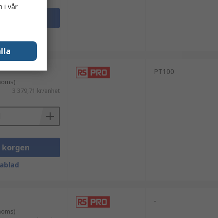
 i vår
i korgen
ablad
lla
PT100
 moms)
3 379,71 kr/enhet
i korgen
ablad
-
 moms)