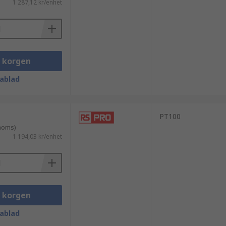
1 287,12 kr/enhet
i korgen
ablad
PT100
 moms)
1 194,03 kr/enhet
i korgen
ablad