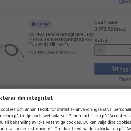
Dat
Antal (1 enhet)
I lager
3 373,92 kr
(exkl.
RS PRO Temperaturgivare, Typ
PT100, Temperaturingång -50
Antal
°C 30V dc till 150 °C
RS-artikelnummer
872-2758
Lägg 
Dat
kterar din integritet
Antal (1 enhet)
I lager
962,63 kr
(exkl. mo
 cookies och annan teknik för statistisk användningsanalys, personal
RS PRO Temperaturgivare RS
Antal
a reklam på tredje parts webbplatser. Genom att klicka på "Acceptera a
PRO, Typ PT100,
Temperaturingång -200 °C 30V
u till behandling av icke väsentliga cookies. Du kan välja dina cooki
dc till 850 °C
antera cookie-inställningar". Om du inte vill ha detta klickar du på "Avv