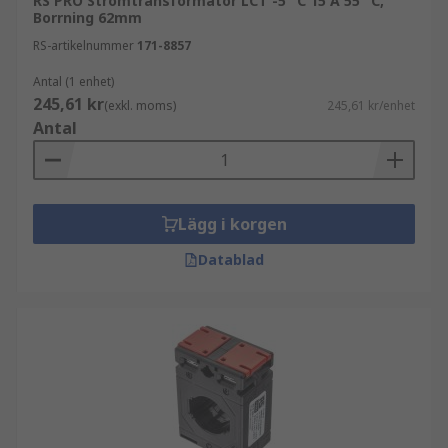
RS PRO Strömtransformator LCT -5 °C 15 A 55 °C,
Borrning 62mm
RS-artikelnummer
171-8857
Antal (1 enhet)
245,61 kr
(exkl. moms)
245,61 kr/enhet
Antal
Lägg i korgen
Datablad