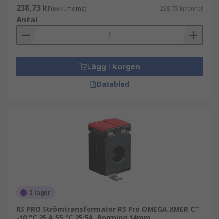
238,73 kr
(exkl. moms)
238,73 kr/enhet
Antal
Lägg i korgen
Datablad
I lager
RS PRO Strömtransformator RS Pro OMEGA XMER CT
-10 °C 25 A 55 °C 25:5A, Borrning 14mm