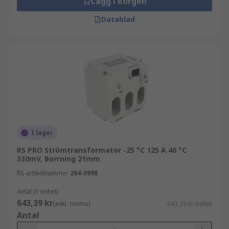
Lägg i korgen
Kommersiell el
Datablad
Kraftdistribution
Elcentraler
Utforska det breda utbudet av
strömtransformatorer som RS har att erbjuda och
beställ idag för leverans nästa dag.
I lager
RS PRO Strömtransformator -25 °C 125 A 40 °C
330mV, Borrning 21mm
RS-artikelnummer
264-0998
Antal (1 enhet)
643,39 kr
(exkl. moms)
643,39 kr/enhet
Antal