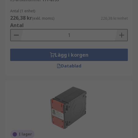
Antal (1 enhet)
226,38 kr
(exkl. moms)
226,38 kr/enhet
Antal
Lägg i korgen
Datablad
I lager