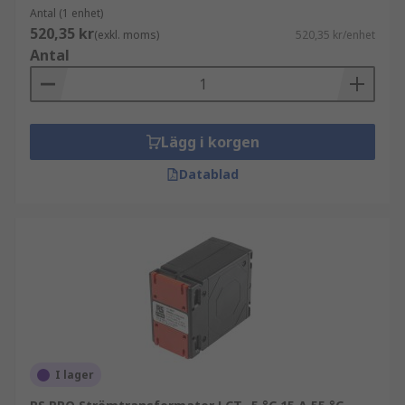
Antal (1 enhet)
520,35 kr
(exkl. moms)
520,35 kr/enhet
Antal
Lägg i korgen
Datablad
I lager