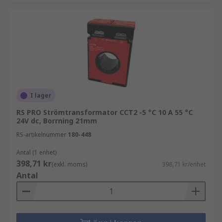
Skentransformator
– Denna typ av strömtransformator använder den
faktiska kabeln eller skenan i huvudkretsen som
primärlindning, vilket motsvarar ett enda varv.
De är helt isolerade från systemets höga
driftspänning och är vanligtvis fastbultade på
den strömförande enheten.
I lager
Var skulle jag använda en
RS PRO Strömtransformator CCT2 -5 °C 10 A 55 °C
24V dc, Borrning 21mm
strömomvandlare?
RS-artikelnummer
180-448
CT:er används i ett brett spektrum av industriella
Antal (1 enhet)
398,71 kr
och kommersiella mätapplikationer. Några av de
(exkl. moms)
398,71 kr/enhet
Antal
vanligaste är:
Kraftverk
Elektriska understationer