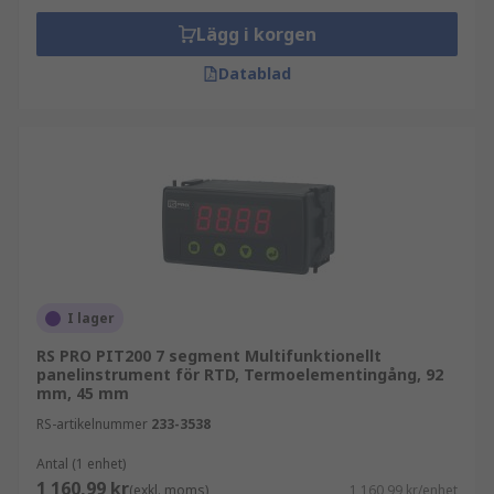
Lägg i korgen
Datablad
I lager
RS PRO PIT200 7 segment Multifunktionellt
panelinstrument för RTD, Termoelementingång, 92
mm, 45 mm
RS-artikelnummer
233-3538
Antal (1 enhet)
1 160,99 kr
(exkl. moms)
1 160,99 kr/enhet