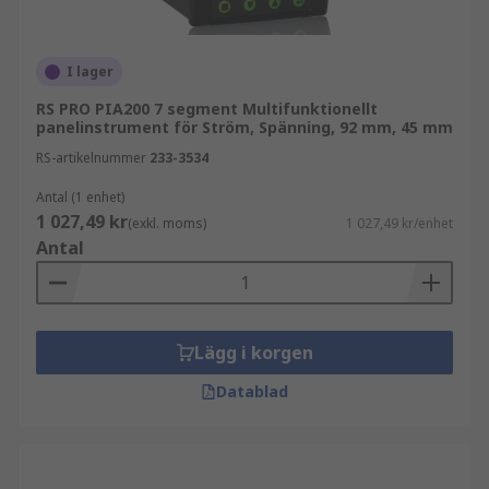
panelmätare. De låter dig programmera och visa
digitala mätstilar och ingångssignaler som
tidigare tillhandahölls av en traditionell
I lager
panelmätare.
RS PRO PIA200 7 segment Multifunktionellt
panelinstrument för Ström, Spänning, 92 mm, 45 mm
De är lämpliga för en rad låg-, mellan- och
RS-artikelnummer
233-3534
högspänningskontrollpaneler,
generatoraggregat, fastighetsförvaltning, energi-
Antal (1 enhet)
1 027,49 kr
och krafthanteringssystem eftersom de är
(exkl. moms)
1 027,49 kr/enhet
Antal
extremt effektiva på att mäta växel- eller likström
eller spänning inom ett elektriskt system.
Hur använder man
Lägg i korgen
multifunktionsmätare?
Datablad
Multifunktionella panelmätare fungerar
tillsammans med strömtransformatorer för enkel
installation. Du kan välja den typ av mätarstil du