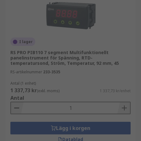
vill ha, inklusive stapeldiagram, analogstil och
digitala alternativ.
Displayen kan anpassas genom att välja
inställningar som text, färg och
spänningsingångsskalning. När
I lager
programmeringen är klar kan du spara alla val
RS PRO PIB110 7 segment Multifunktionellt
till mätaren och din dator, koppla loss enheten
panelinstrument för Spänning, RTD-
och montera den i en panel.
temperatursond, Ström, Temperatur, 92 mm, 45
RS-artikelnummer
233-3535
Egenskaper hos
multifunktionsmätare:
Antal (1 enhet)
1 337,73 kr
(exkl. moms)
1 337,73 kr/enhet
Antal
Sifferhöjder från 7 mm till 101 mm
Minimitemperaturer från -40°C till
maximala temperaturer på +80°C
Lägg i korgen
Strömförsörjningsspänningar från 10 V -
440 V AC
Datablad