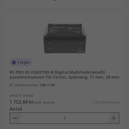
Låga energikrav för effektiv processtyrning
Noggrann och tillförlitlig mätning av
elektriska system
Utforska det breda utbudet av digitala
panelmätare som RS Components erbjuder och
beställ idag för gratis leverans nästa dag.
I lager
RS PRO RS ESM3700-N Digital Multifunktionellt
panelinstrument för Ström, Spänning, 71 mm, 29 mm
RS-artikelnummer
198-1166
Antal (1 enhet)
1 752,69 kr
(exkl. moms)
1 752,69 kr/enhet
Antal