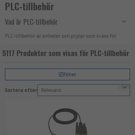
PLC-tillbehör
Vad är PLC-tillbehör
PLC-tillbehör är enheter och prylar som krävs för
optimal prestanda av en programmerbar logisk
styrenhet. Dessa tillbehör inkluderar
5117 Produkter som visas för PLC-tillbehör
gränssnittsförgreningsdosor,
kommunikationskassetter och frontkontakter.
Typen av
PLC
du använder avgör vilka tillbehör
Filter
som behövs.
Sortera efter
Relevans
Typer av PLC-tillbehör
En programmerbar logisk styrenhet tar emot och
sänder elektroniska signaler i alla typer av
elektriska system. På grund av denna flexibilitet i
gränssnittet finns det ett brett utbud av tillbehör