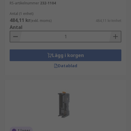
RS-artikelnummer
232-1104
Antal (1 enhet)
484,11 kr
(exkl. moms)
484,11 kr/enhet
Antal
Lägg i korgen
Datablad
I lager