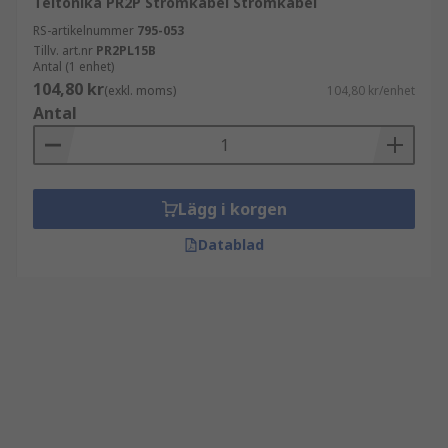
Teltonika PR2P Strömkabel Strömkabel
RS-artikelnummer
795-053
Tillv. art.nr
PR2PL15B
Antal (1 enhet)
104,80 kr
(exkl. moms)
104,80 kr/enhet
Antal
Lägg i korgen
Datablad