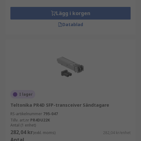
Lägg i korgen
Datablad
I lager
Teltonika PR4D SFP-transceiver Sändtagare
RS-artikelnummer
795-047
Tillv. art.nr
PR4DU22K
Antal (1 enhet)
282,04 kr
(exkl. moms)
282,04 kr/enhet
Antal