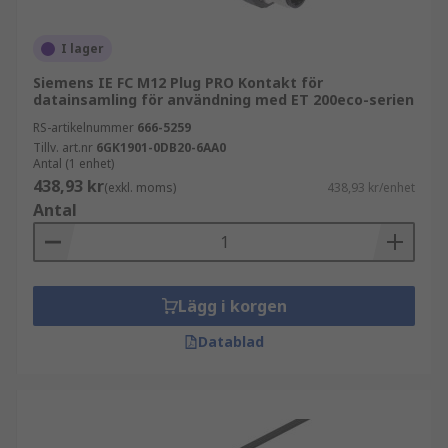
I lager
Siemens IE FC M12 Plug PRO Kontakt för
datainsamling för användning med ET 200eco-serien
RS-artikelnummer
666-5259
Tillv. art.nr
6GK1901-0DB20-6AA0
Antal (1 enhet)
438,93 kr
(exkl. moms)
438,93 kr/enhet
Antal
Lägg i korgen
Datablad