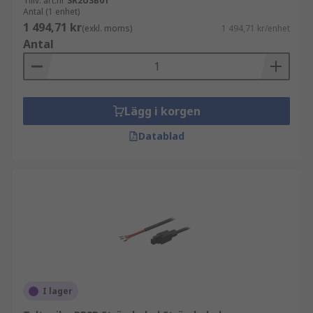
Tillv. art.nr
SR2USB01
Antal (1 enhet)
1 494,71 kr
(exkl. moms)
1 494,71 kr/enhet
Antal
Lägg i korgen
Datablad
I lager