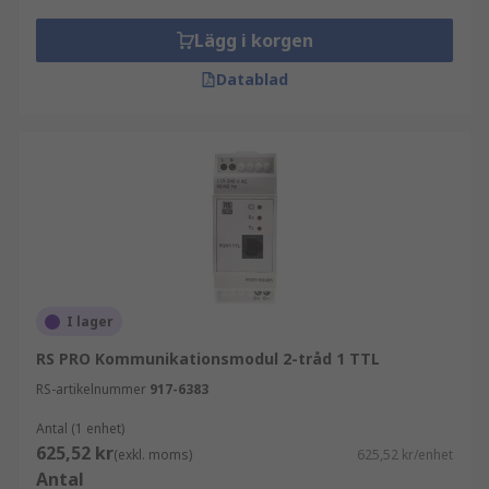
Bilindustrin
Lägg i korgen
Läkemedelsindustrin
Datablad
Förpackning och materialhantering
Olje- och gasindustrin
Mer information finns i vår
PLC-guide
.
I lager
RS PRO Kommunikationsmodul 2-tråd 1 TTL
RS-artikelnummer
917-6383
Antal (1 enhet)
625,52 kr
(exkl. moms)
625,52 kr/enhet
Antal