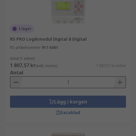
PLC:er (Programmable Logic Controllers)
fungerar genom att utföra ett program eller en
uppsättning instruktioner för att styra och
automatisera industriella processer.
I lager
RS PRO Logikmodul Digital 8 Digital
Insamling av indata
RS-artikelnummer
917-6361
Programexekvering
Antal (1 enhet)
Programlogik
1 807,57 kr
(exkl. moms)
1 807,57 kr/enhet
Beslutsfattande
Antal
Utgångskontroll
Kommunikation
Övervakning och diagnostik
Lägg i korgen
Vilka är fördelarna med PLC:er
Datablad
(Programmable Logic Controllers)?