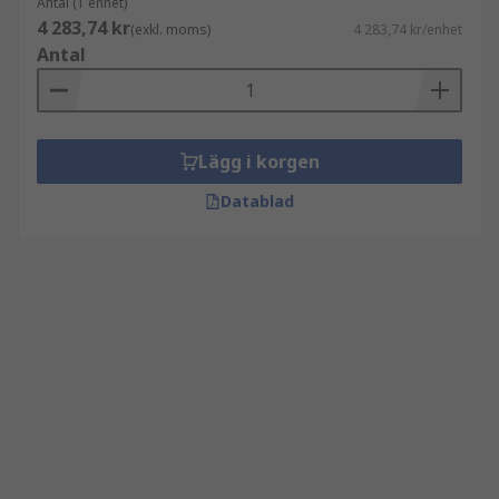
Antal (1 enhet)
4 283,74 kr
(exkl. moms)
4 283,74 kr/enhet
Antal
Lägg i korgen
Datablad