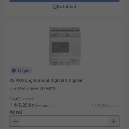
Fjärråtkomst och övervakning:
PLC:er
Datablad
med nätverksanslutning möjliggör
fjärråtkomst och övervakning, vilket gör det
möjligt för operatörer att styra och övervaka
processer från en central plats eller genom
säkra fjärranslutningar. Detta förbättrar
driftseffektiviteten och underlättar
fjärrfelsökning.
Vilka applikationer använder
PLC:er
I lager
(Programmable Logic Controllers)?
RS PRO Logikmodul Digital 8 Digital
RS-artikelnummer
917-6373
Tillverkning
Antal (1 enhet)
Elproduktion och distribution
1 445,25 kr
(exkl. moms)
1 445,25 kr/enhet
Kemisk och petrokemisk industri
Antal
Vatten- och avloppsrening
Livsmedels- och dryckesindustrin