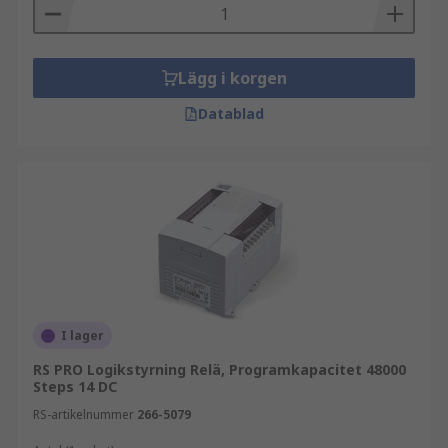
Lägg i korgen
Datablad
I lager
RS PRO Logikstyrning Relä, Programkapacitet 48000
Steps 14 DC
RS-artikelnummer
266-5079