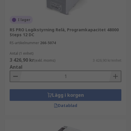
I lager
RS PRO Logikstyrning Relä, Programkapacitet 48000
Steps 12 DC
RS-artikelnummer
266-5074
Antal (1 enhet)
3 426,90 kr
(exkl. moms)
3 426,90 kr/enhet
Antal
Lägg i korgen
Datablad