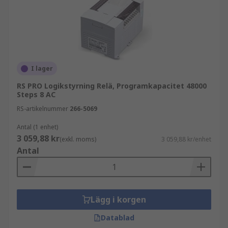
I lager
RS PRO Logikstyrning Relä, Programkapacitet 48000
Steps 8 AC
RS-artikelnummer
266-5069
Antal (1 enhet)
3 059,88 kr
(exkl. moms)
3 059,88 kr/enhet
Antal
Lägg i korgen
Datablad