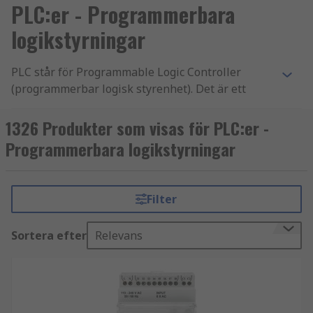
PLC:er - Programmerbara
logikstyrningar
PLC står för Programmable Logic Controller
(programmerbar logisk styrenhet). Det är ett
digitalt datorbaserat styrsystem som vanligtvis
används inom industriell automation för att
1326 Produkter som visas för PLC:er -
övervaka och styra maskiner eller processer. En
Programmerbara logikstyrningar
PLC är utformad för att tåla tuffa industriella
miljöer och används vanligtvis för att
automatisera uppgifter som kräver precision,
Filter
tillförlitlighet och flexibilitet. Den består av en
programmerbar mikroprocessor, in- och
Sortera efter
Relevans
utmoduler samt olika kommunikationsgränssnitt.
Hur fungerar PLC:er (Programmable Logic
Controllers)?