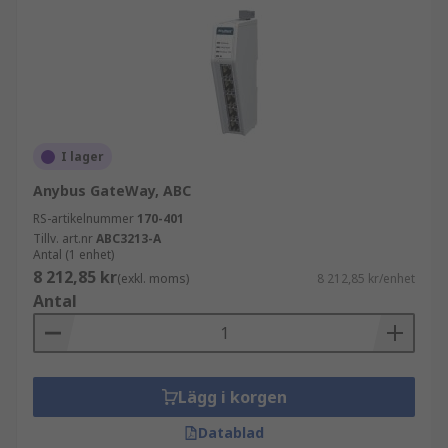
mellan IoT-enheter och internet, och
tillhandahåller säkerhet för att hjälpa till
att skydda IoT-nätverk från attacker.
Användningsområden för IoT-enheter
inkluderar:
I lager
Filtrering av data
Anybus GateWay, ABC
Säkerhet och riskreducering
RS-artikelnummer
170-401
Tillv. art.nr
ABC3213-A
Anslutning av enheter till varandra och
Antal (1 enhet)
molnet
8 212,85 kr
(exkl. moms)
8 212,85 kr/enhet
Antal
Översättning av kommunikation mellan IoT-
enheter
Inhämtning av intelligens
Lägg i korgen
Funktioner och fördelar
Datablad
De har några viktiga egenskaper, inklusive: