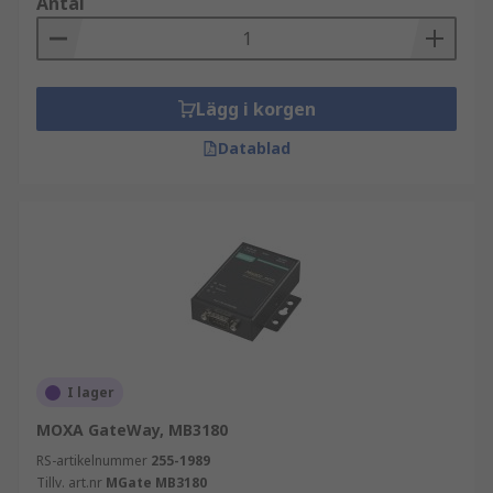
Antal
Lägg i korgen
Datablad
I lager
MOXA GateWay, MB3180
RS-artikelnummer
255-1989
Tillv. art.nr
MGate MB3180