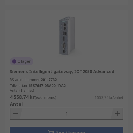
Extremt lång livslängd
Hög effektivitet
Låga strömkrav
Lätta att installera och underhålla
Säkra och bekväma
I lager
Utforska det breda utbudet av IoT-gateways som
RS Components erbjuder och beställ idag för
Siemens Intelligent gateway, IOT2050 Advanced
leverans nästa dag.
RS-artikelnummer
201-7732
Tillv. art.nr
6ES7647-0BA00-1YA2
Antal (1 enhet)
4 558,74 kr
(exkl. moms)
4 558,74 kr/enhet
Antal
Lägg i korgen