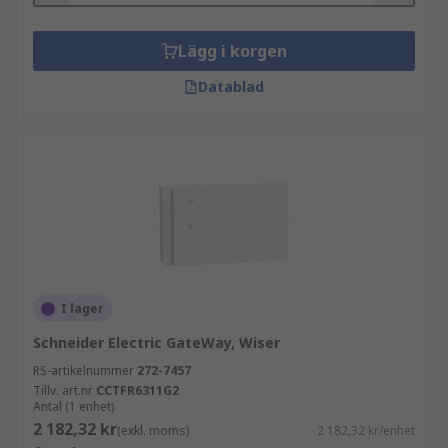
Lägg i korgen
Datablad
I lager
Schneider Electric GateWay, Wiser
RS-artikelnummer
272-7457
Tillv. art.nr
CCTFR6311G2
Antal (1 enhet)
2 182,32 kr
(exkl. moms)
2 182,32 kr/enhet