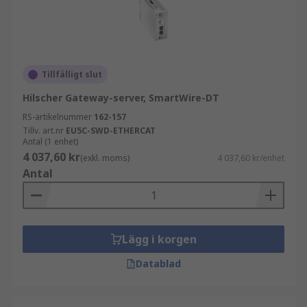
Tillfälligt slut
Hilscher Gateway-server, SmartWire-DT
RS-artikelnummer
162-157
Tillv. art.nr
EU5C-SWD-ETHERCAT
Antal (1 enhet)
4 037,60 kr
(exkl. moms)
4 037,60 kr/enhet
Antal
Lägg i korgen
Datablad