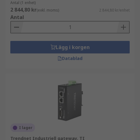
Antal (1 enhet)
2 844,80 kr
(exkl. moms)
2 844,80 kr/enhet
Antal
Lägg i korgen
Datablad
I lager
Trendnet Industriell gateway, TI