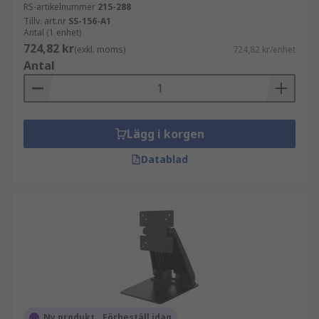
RS-artikelnummer
215-288
Tillv. art.nr
SS-156-A1
Antal (1 enhet)
724,82 kr
(exkl. moms)
724,82 kr/enhet
Antal
Lägg i korgen
Datablad
Ny produkt _ Förbeställ idag