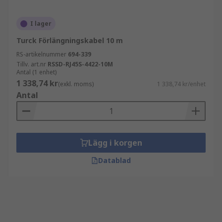
I lager
Turck Förlängningskabel 10 m
RS-artikelnummer
694-339
Tillv. art.nr
RSSD-RJ45S-4422-10M
Antal (1 enhet)
1 338,74 kr
(exkl. moms)
1 338,74 kr/enhet
Antal
Lägg i korgen
Datablad