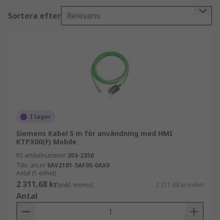
Sortera efter
Relevans
I lager
Siemens Kabel 5 m för användning med HMI
KTPX00(F) Mobile
RS-artikelnummer
203-2350
Tillv. art.nr
6AV2181-5AF05-0AX0
Antal (1 enhet)
2 311,68 kr
(exkl. moms)
2 311,68 kr/enhet
Antal