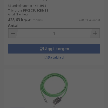
RS-artikelnummer
144-4992
Tillv. art.nr
PFXZC9USCBMB1
Antal (1 enhet)
428,63 kr
(exkl. moms)
428,63 kr/enhet
Antal
Lägg i korgen
Datablad