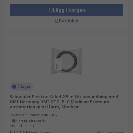
Lägg i korgen
Datablad
I lager
Schneider Electric Kabel 2.5 m för användning med
HMI Harmony HMI GTO, PLC Modicon Premium
automationsplattform, Modicon
RS-artikelnummer
220-8815
Tillv. art.nr
XBTZ9018
Antal (1 enhet)
677,14 kr
(exkl. moms)
677,14 kr/enhet