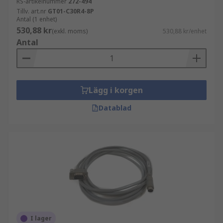
RS-artikelnummer
272-494
Tillv. art.nr
GT01-C30R4-8P
Antal (1 enhet)
530,88 kr
(exkl. moms)
530,88 kr/enhet
Antal
Lägg i korgen
Datablad
I lager