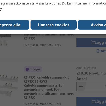
egränsa åtkomsten till vissa funktioner. Du kan hitta mer information
cy
.
Antal (1 enhet)
I lager
145,64 kr
(exkl. mo
RS PRO Kabeldragnings-kit
Antal
RSPRO15-SDWS
eptera alla
Hantera cookies
Avvisa a
Kabeldragningssats för
användning med, För
användning tillsammans med
RS PRO
Lägg 
RS-artikelnummer
250-8780
Dat
Antal (1 enhet)
I lager
210,30 kr
(exkl. mo
RS PRO Kabeldragnings-kit
Antal
RSPRO38-RWS
Kabeldragningssats för
användning med, För
användning tillsammans med
RS PRO
Lägg 
RS-artikelnummer
250-8781