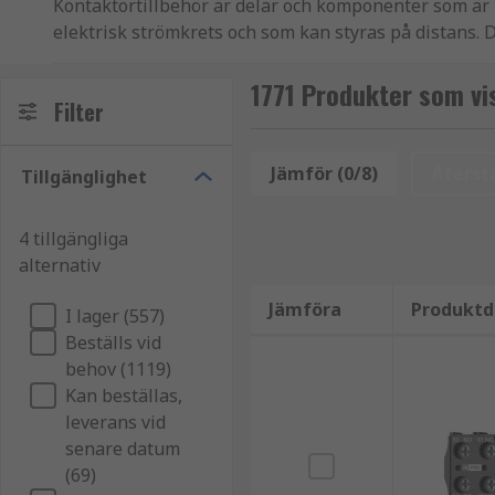
Kontaktortillbehör är delar och komponenter som är 
elektrisk strömkrets och som kan styras på distans. 
större.
1771 Produkter som vis
Vad används kontaktortillbehör till?
Filter
Kontaktortillbehör är alla komponentdelar som använ
Jämför (0/8)
Återstä
Tillgänglighet
används för att justera eller förbättra kontaktorernas
kretsen.
4 tillgängliga
Typer av kontaktortillbehör
alternativ
Jämföra
Produktd
I lager (557)
Det finns ett brett utbud av kontaktortillbehör, men 
Beställs vid
behov (1119)
komponentdelar, såsom
hjälpkontakter
Kan beställas,
monteringstillbehör, beroende på var kontakto
leverans vid
säkerhetstillbehör, såsom terminalskydd, utfor
senare datum
(69)
kablingstillbehör, som hjälper till att ansluta k