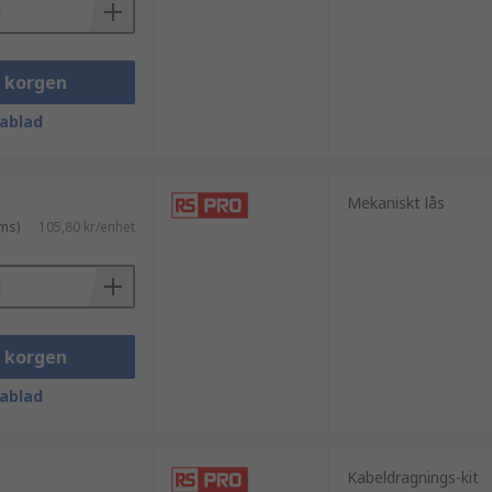
i korgen
ablad
Mekaniskt lås
ms)
105,80 kr/enhet
i korgen
ablad
Kabeldragnings-kit