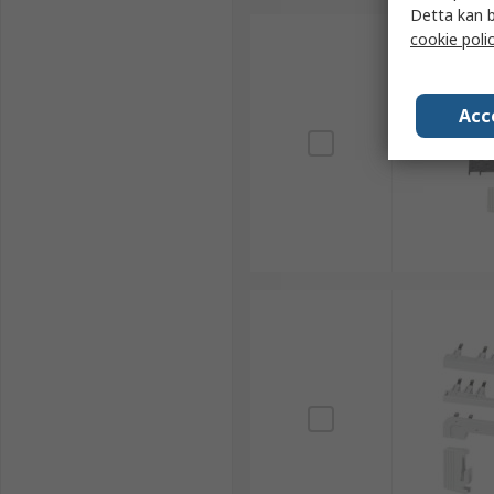
Detta kan b
cookie poli
Acc