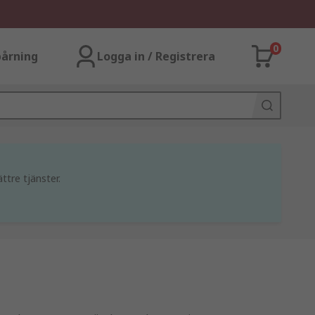
0
årning
Logga in / Registrera
ttre tjänster.