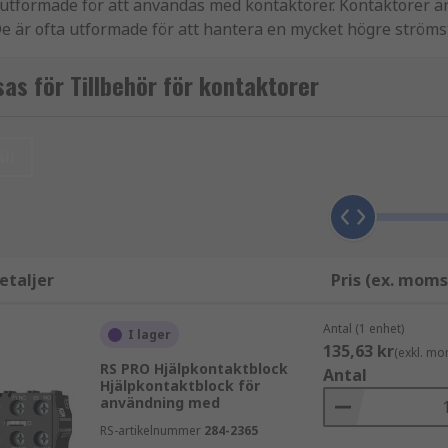
utformade för att användas med kontaktorer. Kontaktorer ä
De är ofta utformade för att hantera en mycket högre ström
as för Tillbehör för kontaktorer
ds tillsammans med kontaktorenheter. Främst är de antingen
ll
 funktion. Till exempel kan de förbättra säkerheten eller hjä
etaljer
Pris (ex. moms
några vanliga kategorier inkluderar:
Antal (1 enhet)
I lager
135,63 kr
(exkl. mo
rn behöver placeras
RS PRO Hjälpkontaktblock
Antal
Hjälpkontaktblock för
made för att förhindra kontakt med kretsen
användning med
ontaktorn till kretsen
RS-artikelnummer
284-2365