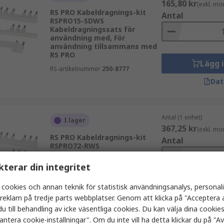
165,80 kr
(exkl. mo
RS PRO Kabeldragnings-kit
Antal
RSPRO15-SDWS
Kabeldragningssats för
användning med, För
användning tillsammans med
RS PRO
Lägg 
RS-artikelnummer
250-8777
Dat
Antal (1 enhet)
I lager
367,25 kr
(exkl. mo
RS PRO Kabeldragnings-kit
Antal
RSPRO72-RWS
Kabeldragningssats för
användning med, För
kterar din integritet
användning tillsammans med
RS PRO
 cookies och annan teknik för statistisk användningsanalys, personal
Lägg 
RS-artikelnummer
250-8782
a reklam på tredje parts webbplatser. Genom att klicka på "Acceptera a
Dat
u till behandling av icke väsentliga cookies. Du kan välja dina cooki
antera cookie-inställningar". Om du inte vill ha detta klickar du på "Avv