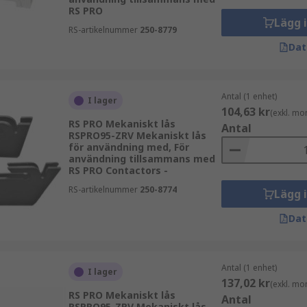
RS PRO
Lägg 
RS-artikelnummer
250-8779
Dat
Antal (1 enhet)
I lager
104,63 kr
(exkl. mo
RS PRO Mekaniskt lås
Antal
RSPRO95-ZRV Mekaniskt lås
för användning med, För
användning tillsammans med
RS PRO Contactors -
RS-artikelnummer
250-8774
Lägg 
Dat
Antal (1 enhet)
I lager
137,02 kr
(exkl. mo
RS PRO Mekaniskt lås
Antal
RSPRO95-ZRV Mekaniskt lås