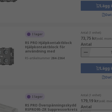
Lägg 
Dat
Antal (1 enhet)
I lager
73,75 kr
(exkl. mom
RS PRO Hjälpkontaktblock
Antal
Hjälpkontaktblock för
användning med
RS-artikelnummer
284-2364
Lägg 
Dat
Antal (1 enhet)
I lager
179,19 kr
(exkl. mo
RS PRO Överspänningsskydd
Antal
RSPRO95-ZR Suppressorkrets