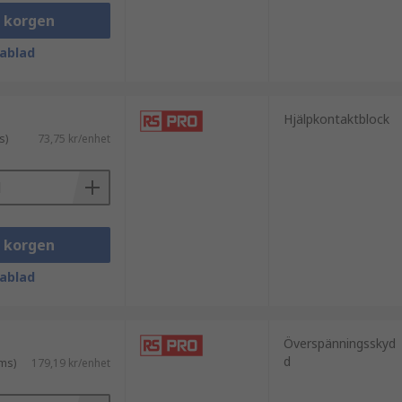
i korgen
ablad
Hjälpkontaktblock
s)
73,75 kr/enhet
i korgen
ablad
Överspänningsskyd
d
ms)
179,19 kr/enhet