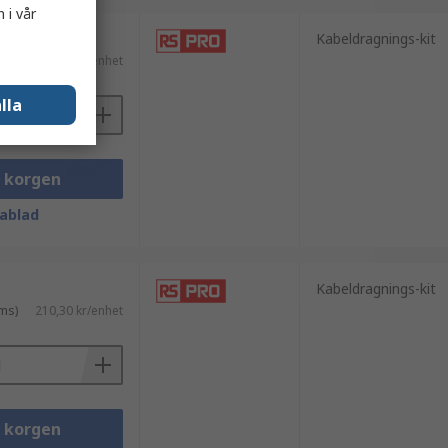
 i vår
Kabeldragnings-kit
ms)
145,64 kr/enhet
lla
i korgen
ablad
Kabeldragnings-kit
ms)
210,30 kr/enhet
i korgen