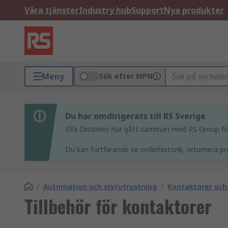
Våra tjänster
Industry hub
Support
Nya produkter
Meny
Sök efter MPN
Du har omdirigerats till RS Sverige
Elfa-Distrelec har gått samman med RS Group för 
Du kan fortfarande se orderhistorik, returnera pr
/
Automation och styrutrustning
/
Kontaktorer och
Tillbehör för kontaktorer