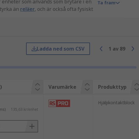
r enheter som används som brytare i en
Ta fram
styrka än
reläer
, och är också ofta fysiskt
 en ersättning för en del eller
Ladda ned som CSV
1
av
89
lpa till att ansluta enheten till
)
Varumärke
Produkttyp
Hjälpkontaktblock
ms)
135,63 kr/enhet