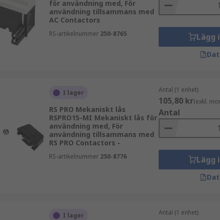
för användning med, För
användning tillsammans med
AC Contactors
RS-artikelnummer
250-8765
Lägg 
Dat
Antal (1 enhet)
I lager
105,80 kr
(exkl. mo
RS PRO Mekaniskt lås
Antal
RSPRO15-MI Mekaniskt lås för
användning med, För
användning tillsammans med
RS PRO Contactors -
RS-artikelnummer
250-8776
Lägg 
Dat
Antal (1 enhet)
I lager