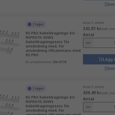
Dat
Antal (1 enhet)
I lager
242,81 kr
(exkl. mo
RS PRO Kabeldragnings-kit
Antal
RSPRO15-SDWS
Kabeldragningssats för
användning med, För
användning tillsammans med
RS PRO
Lägg 
RS-artikelnummer
250-8778
Dat
Antal (1 enhet)
I lager
439,49 kr
(exkl. mo
RS PRO Kabeldragnings-kit
Antal
RSPRO15-SDWS
Kabeldragningssats för
användning med, För
användning tillsammans med