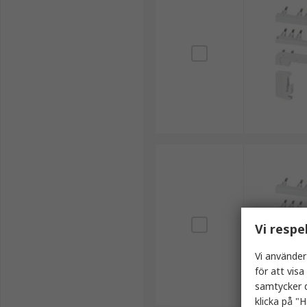
Vi respe
Vi använder
för att vis
samtycker d
klicka på "H