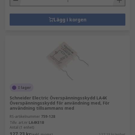
Lägg i korgen
I lager
Schneider Electric Överspänningsskydd LA4K
Överspänningsskydd för användning med, För
användning tillsammans med
RS-artikelnummer
759-128
Tillv. art.nr
LA4KE1B
Antal (1 enhet)
127,23 kr
(exkl. moms)
127,23 kr/enhet