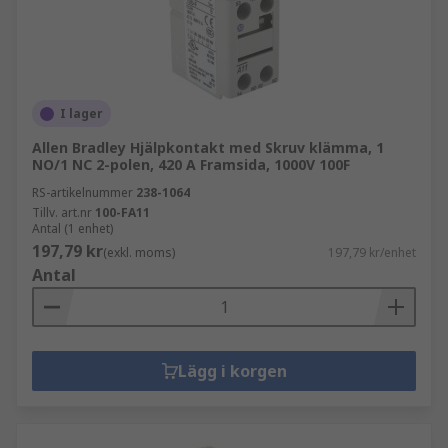
Även om de kan användas som fristående
hårdvarukontrollutrustning som
tryckknappsregulatorer, är hjälpkontakter
vanligtvis interna komponenter i en kontaktor
I lager
och används för att reducera strömstyrkan i
Allen Bradley Hjälpkontakt med Skruv klämma, 1
högspänningstillämpningar. Ett sortiment av
NO/1 NC 2-polen, 420 A Framsida, 1000V 100F
hjälpkontakter finns tillgängligt för att
RS-artikelnummer
238-1064
komplettera din kontaktorlösning
Tillv. art.nr
100-FA11
Antal (1 enhet)
197,79 kr
(exkl. moms)
197,79 kr/enhet
Antal
Lägg i korgen