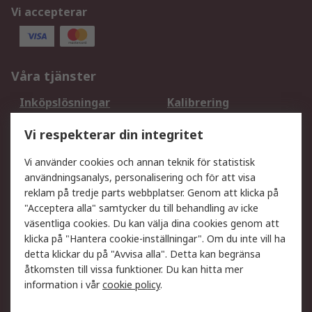
Vi accepterar
Våra tjänster
Inköpslösningar
Kalibrering
Utökat sortiment
Oljetestning och analys
Vi respekterar din integritet
DesignSpark
Teknisk Support
Ditt lokala säljteam
Exportlösningar
Vi använder cookies och annan teknik för statistisk
användningsanalys, personalisering och för att visa
reklam på tredje parts webbplatser. Genom att klicka på
Support
"Acceptera alla" samtycker du till behandling av icke
Få hjälp
Retur av varor
väsentliga cookies. Du kan välja dina cookies genom att
klicka på "Hantera cookie-inställningar". Om du inte vill ha
Leverans
Spåra din order
detta klickar du på "Avvisa alla". Detta kan begränsa
Begär en fakturakopi
Fördelar med RS-konto
åtkomsten till vissa funktioner. Du kan hitta mer
Betalningsalternativ
Okdo
information i vår
cookie policy
.