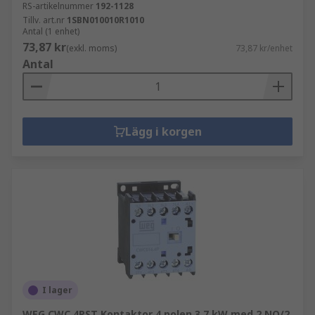
RS-artikelnummer
192-1128
Tillv. art.nr
1SBN010010R1010
Antal (1 enhet)
73,87 kr
(exkl. moms)
73,87 kr/enhet
Antal
Lägg i korgen
I lager
WEG CWC 4PST Kontaktor 4 polen 3.7 kW med 2 NO/2