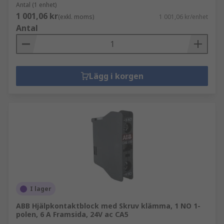
Antal (1 enhet)
1 001,06 kr
(exkl. moms)
1 001,06 kr/enhet
Antal
Lägg i korgen
I lager
ABB Hjälpkontaktblock med Skruv klämma, 1 NO 1-
polen, 6 A Framsida, 24V ac CA5