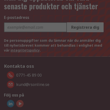
senaste produkter och tjänster
E-postadress
Registrera dig
De personuppgifter som du lämnar när du anmäler dig
till nyhetsbrevet kommer att behandlas i enlighet med
vår
integritetspolicy
.
Kontakta oss
0771-45 89 00
kund@rsonline.se
Följ oss på