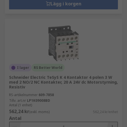
Lägg i korgen
I lager
RS Better World
Schneider Electric TeSyS K 4 Kontaktor 4 polen 3 W
med 2 NO/2 NC Kontakter, 20 A 24V dc Motorstyrning,
Resistiv
RS-artikelnummer
609-7858
Tillv. art.nr
LP1K09008BD
Antal (1 enhet)
562,24 kr
(exkl. moms)
562,24 kr/enhet
Antal