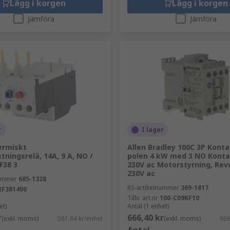
Lägg i korgen
Lägg i korgen
Jämföra
Jämföra
r
I lager
ermiskt
Allen Bradley 100C 3P Konta
tningsrelä, 14A, 9 A, NO /
polen 4 kW med 3 NO Kontak
F38 3
230V ac Motorstyrning, Rev
230V ac
nummer
685-1328
RS-artikelnummer
369-1817
RF381400
Tillv. art.nr
100-C09KF10
et)
Antal (1 enhet)
r
666,40 kr
(exkl. moms)
581,84 kr/enhet
(exkl. moms)
666