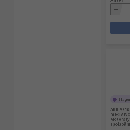
Antal
I lage
ABB AF16 
med 3 NO
Motorstyr
spolspän