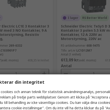
r
I lager
RS Better World
 Electric LC1E 3 Kontaktor 3
Schneider Electric TeSyS D 
kW med 3 NO Kontakter, 9 A
Kontaktor 3 polen 5.5 kW 
otorstyrning, Resistiv
Kontakter, 12 A 220V ac
g,
Motorstyrning, 220V ac
nummer
269-6332
RS-artikelnummer
608-9475
LC1E0901P7
Tillv. art.nr
LC1D12M7
et)
Antal (1 enhet)
r
613,09 kr
(exkl. moms)
408,35 kr/enhet
(exkl. moms)
613
Antal
kterar din integritet
Lägg i korgen
Lägg i korgen
 cookies och annan teknik för statistisk användningsanalys, personal
Jämföra
Jämföra
a reklam på tredje parts webbplatser. Genom att klicka på "Acceptera a
u till behandling av icke väsentliga cookies. Du kan välja dina cooki
antera cookie-inställningar". Om du inte vill ha detta klickar du på "Avv