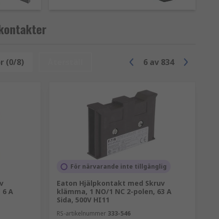
trömstillämpningar inom krafthantering.
 Även om de flesta kontaktorer ger samma
pkontakter
s det ett antal viktiga faktorer att ta
r (0/8)
Återställ
6
av
834
as för att säkerställa att kontaktorn är
erad enligt lämpliga industriella
kter vanligtvis interna komponenter i
ter finns tillgängligt för att
För närvarande inte tillgänglig
v
Eaton Hjälpkontakt med Skruv
 6 A
klämma, 1 NO/1 NC 2-polen, 63 A
Sida, 500V HI11
RS-artikelnummer
333-546