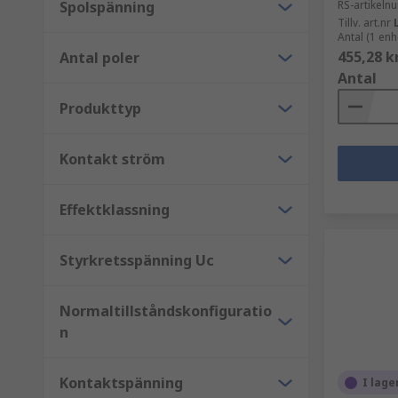
Spolspänning
RS-artikel
Tillv. art.nr
Antal (1 enh
455,28 k
Antal poler
Antal
Produkttyp
Kontakt ström
Effektklassning
Styrkretsspänning Uc
Normaltillståndskonfiguratio
n
Kontaktspänning
I lage