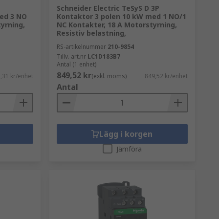
Schneider Electric TeSyS D 3P
med 3 NO
Kontaktor 3 polen 10 kW med 1 NO/1
yrning,
NC Kontakter, 18 A Motorstyrning,
Resistiv belastning,
RS-artikelnummer
210-9854
Tillv. art.nr
LC1D183B7
Antal (1 enhet)
849,52 kr
,31 kr/enhet
(exkl. moms)
849,52 kr/enhet
Antal
Lägg i korgen
Jämföra