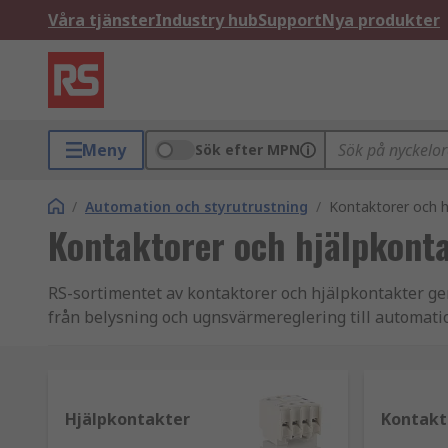
Våra tjänster
Industry hub
Support
Nya produkter
Meny
Sök efter MPN
/
Automation och styrutrustning
/
Kontaktorer och h
Kontaktorer och hjälpkont
RS-sortimentet av kontaktorer och hjälpkontakter ger 
från belysning och ugnsvärmereglering till automati
för elektrisk reglering. RS levererar kontaktorer oc
Bradley och vårt eget RS PRO-sortiment.
Välja rätt kontaktor för dig
Hjälpkontakter
Kontakt