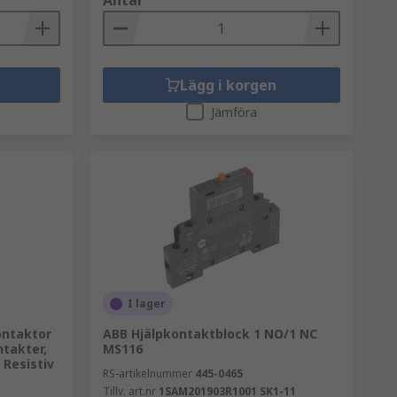
Antal
Lägg i korgen
Jämföra
I lager
ontaktor
ABB Hjälpkontaktblock 1 NO/1 NC
takter,
MS116
 Resistiv
RS-artikelnummer
445-0465
Tillv. art.nr
1SAM201903R1001 SK1-11