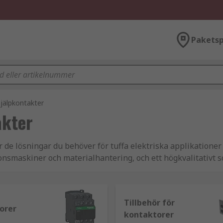
Paketsp
jälpkontakter
akter
de lösningar du behöver för tuffa elektriska applikationer 
onsmaskiner och materialhantering, och ett högkvalitativt 
h hjälpkontakter från betrodda varumärken som SIEMENS, Sch
Tillbehör för
orer
kontaktorer