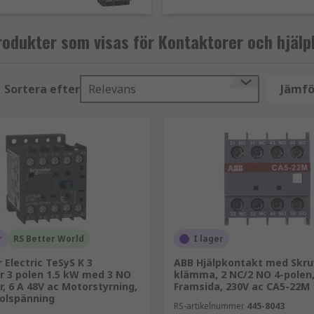
 som fjärrströmbrytare, men är specifikt utformade för högs
s i normalt brutet (NO) läge och är normalt större i storlek.
odukter som visas för Kontaktorer och hjäl
fika förhållanden.
eller som en del av en mer komplex kraftstyrningsenhet finn
Sortera efter
Relevans
Jämfö
mer, spolspänning och effektklassningar måste alla observer
t är också viktigt att kontrollera om kontaktorn är certifi
trollutrustning som tryckknappsregulatorer, är hjälpkonta
n i högspänningstillämpningar. Ett sortiment av hjälpkontak
r
RS Better World
I lager
 Electric TeSyS K 3
ABB Hjälpkontakt med Skru
r 3 polen 1.5 kW med 3 NO
klämma, 2 NC/2 NO 4-polen,
, 6 A 48V ac Motorstyrning,
Framsida, 230V ac CA5-22M
polspänning
RS-artikelnummer
445-8043