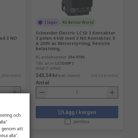
I lager
RS Better World
3
Schneider Electric LC1D 3 Kontaktor
med 3 NO
3 polen 4 kW med 3 NO Kontakter, 9
A 230V ac Motorstyrning, Resistiv
belastning,
RS-artikelnummer
394-9790
Tillv. art.nr
LC1D09P7
Antal (1 enhet)
543,54 kr
,09 kr/enhet
(exkl. moms)
543,54 kr/enhet
Antal
Lägg i korgen
isering och
Jämföra
lla"
es genom att
isa alla".