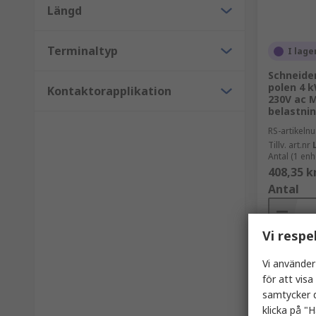
Längd
Terminaltyp
I lage
Schneider
polen 4 
Kontaktorapplikation
230V ac M
belastnin
RS-artikel
Tillv. art.nr
Antal (1 enh
408,35 k
Antal
Vi respe
Vi använder
för att vis
samtycker d
klicka på "H