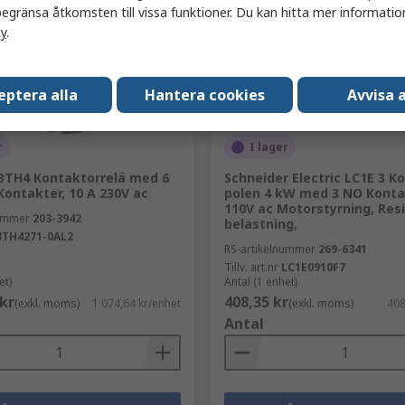
egränsa åtkomsten till vissa funktioner. Du kan hitta mer information
cy
.
eptera alla
Hantera cookies
Avvisa a
r
I lager
3TH4 Kontaktorrelä med 6
Schneider Electric LC1E 3 K
ontakter, 10 A 230V ac
polen 4 kW med 3 NO Kontak
110V ac Motorstyrning, Resi
nummer
203-3942
belastning,
3TH4271-0AL2
RS-artikelnummer
269-6341
Tillv. art.nr
LC1E0910F7
et)
Antal (1 enhet)
 kr
408,35 kr
(exkl. moms)
1 074,64 kr/enhet
(exkl. moms)
408
Antal