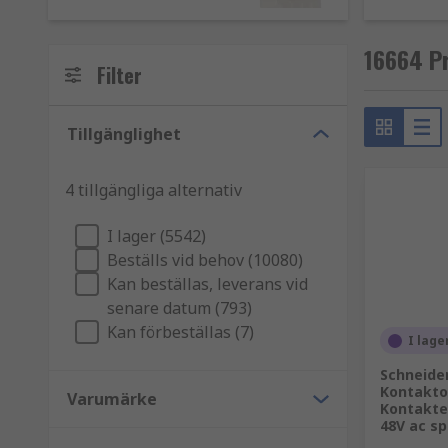
Kontaktorer liknar reläer på så sätt att de fungerar
Till skillnad från reläer används de därför vanligtvi
16664 Pr
brytfunktion är de vanligtvis konfigurerade för speci
Filter
Oavsett om du behöver en kontaktor för en startmotor 
hänsyn till när du gör ditt val. Variabler som AC-num
Tillgänglighet
kompatibel med den avsedda enheten eller systemet. De
standarder.
4 tillgängliga alternativ
Även om de kan användas som fristående hårdvarukon
I lager (5542)
en kontaktor och används för att reducera strömstyrka
Beställs vid behov (10080)
komplettera din kontaktorlösning
Kan beställas, leverans vid
senare datum (793)
Kan förbeställas (7)
I lage
Schneider
Kontakto
Varumärke
Kontakter
48V ac s