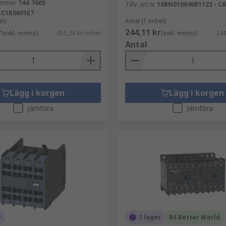
nummer
744-7605
Tillv. art.nr
1SBN010040R1122 - C
LC1K0601E7
et)
Antal (1 enhet)
r
244,11 kr
(exkl. moms)
455,28 kr/enhet
(exkl. moms)
244
Antal
Lägg i korgen
Lägg i korgen
Jämföra
Jämföra
r
I lager
RS Better World