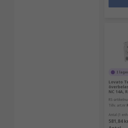
I lage
Lovato T
överbelas
NC 14A, R
RS-artikel
Tillv. art.nr
Antal (1 enh
581,84 k