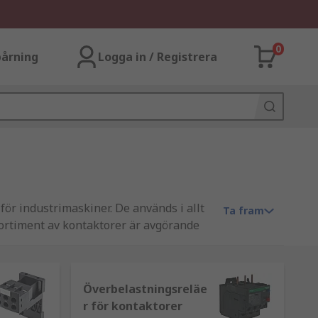
0
årning
Logga in / Registrera
för industrimaskiner. De används i allt
Ta fram
sortiment av kontaktorer är avgörande
neider Electric, ABB, Eaton, Allen
Överbelastningsreläe
r för kontaktorer