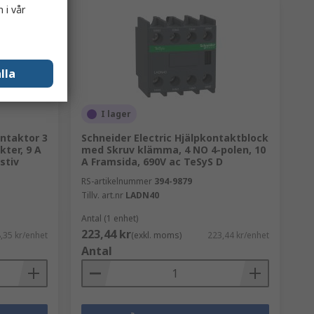
 i vår
lla
I lager
ontaktor 3
Schneider Electric Hjälpkontaktblock
ter, 9 A
med Skruv klämma, 4 NO 4-polen, 10
stiv
A Framsida, 690V ac TeSyS D
RS-artikelnummer
394-9879
Tillv. art.nr
LADN40
Antal (1 enhet)
223,44 kr
,35 kr/enhet
(exkl. moms)
223,44 kr/enhet
Antal