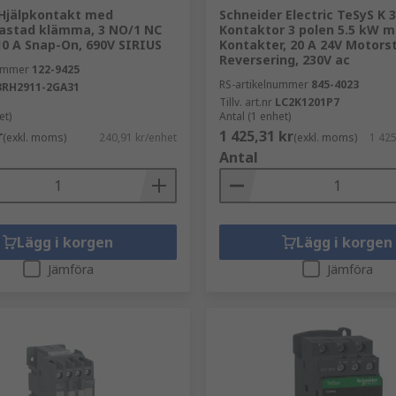
Hjälpkontakt med
Schneider Electric TeSyS K 3
lastad klämma, 3 NO/1 NC
Kontaktor 3 polen 5.5 kW 
10 A Snap-On, 690V SIRIUS
Kontakter, 20 A 24V Motorst
Reversering, 230V ac
nummer
122-9425
RS-artikelnummer
845-4023
3RH2911-2GA31
Tillv. art.nr
LC2K1201P7
et)
Antal (1 enhet)
r
1 425,31 kr
(exkl. moms)
240,91 kr/enhet
(exkl. moms)
1 425
Antal
Lägg i korgen
Lägg i korgen
Jämföra
Jämföra