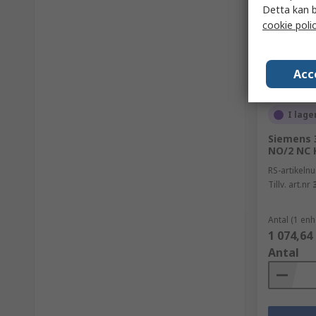
Detta kan b
cookie poli
Acc
I lage
Siemens 
NO/2 NC K
RS-artikel
Tillv. art.nr
Antal (1 enh
1 074,64
Antal