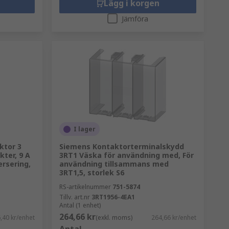
Lägg i korgen
Jämföra
I lager
ktor 3
Siemens Kontaktorterminalskydd
ter, 9 A
3RT1 Väska för användning med, För
ersering,
användning tillsammans med
3RT1,5, storlek S6
RS-artikelnummer
751-5874
Tillv. art.nr
3RT1956-4EA1
Antal (1 enhet)
264,66 kr
,40 kr/enhet
(exkl. moms)
264,66 kr/enhet