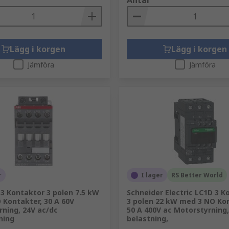
Antal
Lägg i korgen
Lägg i korgen
Jämföra
Jämföra
r
I lager
RS Better World
3 Kontaktor 3 polen 7.5 kW
Schneider Electric LC1D 3 K
 Kontakter, 30 A 60V
3 polen 22 kW med 3 NO Kon
ning, 24V ac/dc
50 A 400V ac Motorstyrning,
ning
belastning,