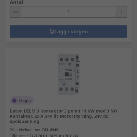
Antal
Lägg i korgen
I lager
Eaton DILM 3 Kontaktor 3 polen 11 kW med 3 NO
Kontakter, 25 A 24V dc Motorstyrning, 24V dc
spolspänning
RS-artikelnummer
743-4949
Tillv. art.nr
277178 DILM25-01(RDC24)