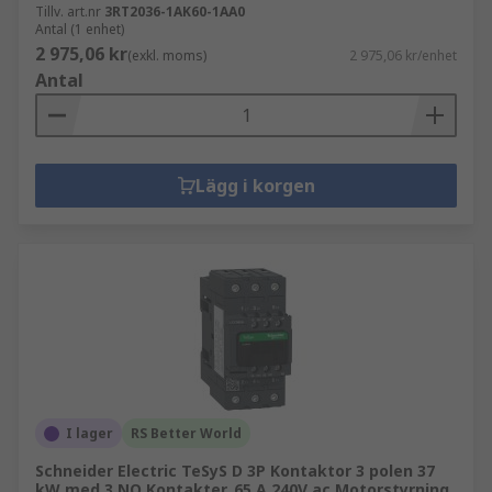
Tillv. art.nr
3RT2036-1AK60-1AA0
Antal (1 enhet)
2 975,06 kr
(exkl. moms)
2 975,06 kr/enhet
Antal
Lägg i korgen
I lager
RS Better World
Schneider Electric TeSyS D 3P Kontaktor 3 polen 37
kW med 3 NO Kontakter, 65 A 240V ac Motorstyrning,