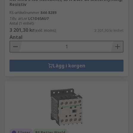
Resistiv
RS-artikelnummer
844-8289
Tillv. art.nr
LC1D65AU7
Antal (1 enhet)
3 201,30 kr
(exkl. moms)
3 201,30 kr/enhet
Antal
Lägg i korgen
I lager
RS Better World