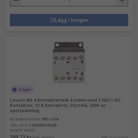
Lägg i korgen
I lager
Lovato BG 4 Kontaktorrelä 4 polen med 3 NO/1 NC
Kontakter, 10 A Kontaktor, Styrrelä, 230V ac
spolspänning
RS-artikelnummer
685-1334
Tillv. art.nr
11BG0031A230
Antal (1 enhet)
399,73 kr
(exkl. moms)
399,73 kr/enhet