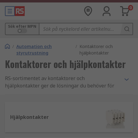
0
Sök efter MPN
/
Automation och
/
Kontaktorer och
styrutrustning
hjälpkontakter
Kontaktorer och hjälpkontakter
RS-sortimentet av kontaktorer och
hjälpkontakter ger de lösningar du behöver för
tuffa elektriska applikationer för
industrimaskiner. De används i allt från
belysning och ugnsvärmereglering till
automationsmaskiner och materialhantering, och
Hjälpkontakter
ett högkvalitativt sortiment av kontaktorer är
avgörande för elektrisk reglering. RS levererar
kontaktorer och hjälpkontakter från betrodda