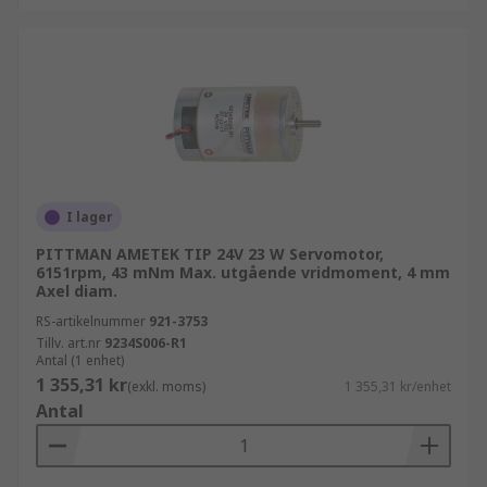
I lager
PITTMAN AMETEK TIP 24V 23 W Servomotor,
6151rpm, 43 mNm Max. utgående vridmoment, 4 mm
Axel diam.
RS-artikelnummer
921-3753
Tillv. art.nr
9234S006-R1
Antal (1 enhet)
1 355,31 kr
(exkl. moms)
1 355,31 kr/enhet
Antal