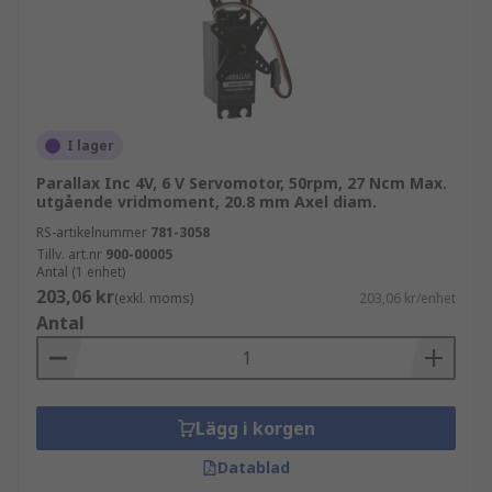
Servomotorer används i stor utsträckning inom
olika branscher och tillämpningar där exakt
rörelsekontroll krävs. Några vanliga
tillämpningar av servomotorer
inkluderar:RobotikCNC-maskinerIndustriell
I lager
automationMedicinsk utrustningFlyg- och
försvarsindustriTryck och
Parallax Inc 4V, 6 V Servomotor, 50rpm, 27 Ncm Max.
utgående vridmoment, 20.8 mm Axel diam.
förpackningFordonsindustri
RS-artikelnummer
781-3058
Tillv. art.nr
900-00005
Antal (1 enhet)
203,06 kr
(exkl. moms)
203,06 kr/enhet
Antal
Lägg i korgen
Datablad