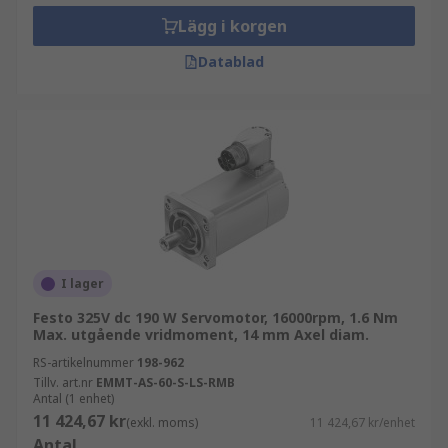
Lägg i korgen
Datablad
I lager
Festo 325V dc 190 W Servomotor, 16000rpm, 1.6 Nm
Max. utgående vridmoment, 14 mm Axel diam.
RS-artikelnummer
198-962
Tillv. art.nr
EMMT-AS-60-S-LS-RMB
Antal (1 enhet)
11 424,67 kr
(exkl. moms)
11 424,67 kr/enhet
Antal