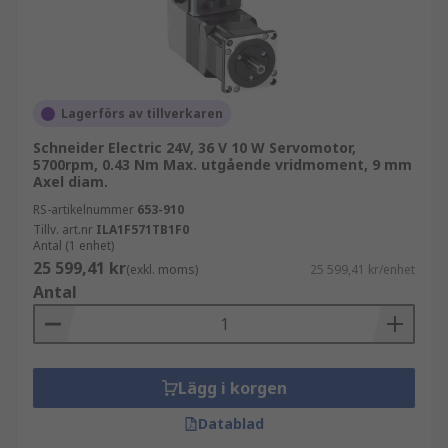
Lagerförs av tillverkaren
Schneider Electric 24V, 36 V 10 W Servomotor,
5700rpm, 0.43 Nm Max. utgående vridmoment, 9 mm
Axel diam.
RS-artikelnummer
653-910
Tillv. art.nr
ILA1F571TB1F0
Antal (1 enhet)
25 599,41 kr
(exkl. moms)
25 599,41 kr/enhet
Antal
Lägg i korgen
Datablad