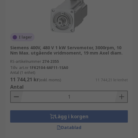
I lager
Siemens 400V, 480 V 1 kW Servomotor, 3000rpm, 10
Nm Max. utgående vridmoment, 19 mm Axel diam.
RS-artikelnummer
274-2355
Tillv. art.nr
1FK2104-6AF11-1SA0
Antal (1 enhet)
11 744,21 kr
(exkl. moms)
11 744,21 kr/enhet
Antal
Lägg i korgen
Datablad