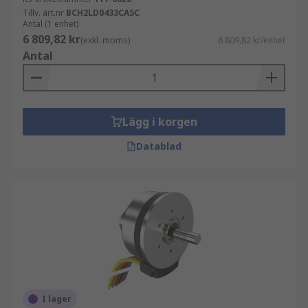
Tillv. art.nr
BCH2LD0433CA5C
Antal (1 enhet)
6 809,82 kr
(exkl. moms)
6 809,82 kr/enhet
Antal
Lägg i korgen
Datablad
I lager