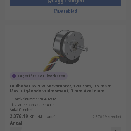
Lägg i korgen
Datablad
Lagerförs av tillverkaren
Faulhaber 6V 9 W Servomotor, 1200rpm, 9.5 mNm
Max. utgående vridmoment, 3 mm Axel diam.
RS-artikelnummer
184-6932
Tillv. art.nr
2214S006BXT R
Antal (1 enhet)
2 376,19 kr
(exkl. moms)
2 376,19 kr/enhet
Antal