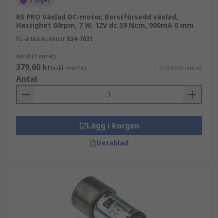
I lager
RS PRO Växlad DC-motor, Borstförsedd växlad,
Hastighet 60rpm, 7 W, 12V dc 59 Ncm, 900mA 6 mm
RS-artikelnummer
834-7631
Antal (1 enhet)
379,60 kr
(exkl. moms)
379,60 kr/enhet
Antal
Lägg i korgen
Datablad