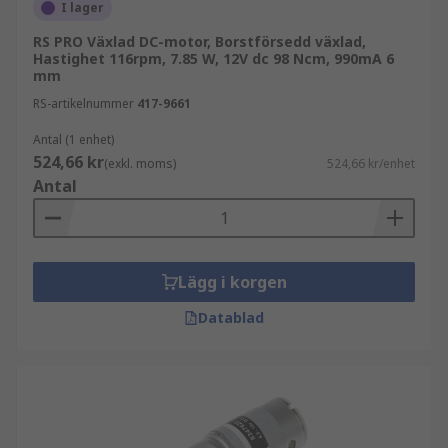
I lager
acceleration
RS PRO Växlad DC-motor, Borstförsedd växlad,
Högt startmoment
Hastighet 116rpm, 7.85 W, 12V dc 98 Ncm, 990mA 6
mm
Linjär hastighets-momentkurva
RS-artikelnummer
417-9661
Typer av likströmsmotorer
Antal (1 enhet)
524,66 kr
Det finns två vanliga typer av likströmsmotorer,
(exkl. moms)
524,66 kr/enhet
Antal
borstlösa och borstade. I både borstlösa och
borstade motorer driver magneter motoraxelns
roterande rörelse.
Borstade motorer Dessa är en mer
Lägg i korgen
traditionell typ av motor och används
Datablad
vanligtvis i kostnadskänsliga tillämpningar,
där styrsystemen är relativt enkla, såsom i
konsumentapplikationer och mer
grundläggande industriell utrustning.
Borstlösa motorer Borstlösa motorer lindrar