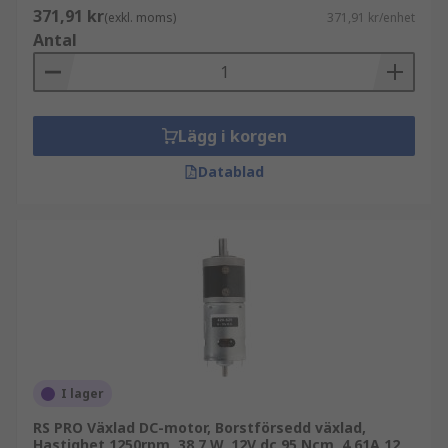
371,91 kr
(exkl. moms)
371,91 kr/enhet
Antal
Lägg i korgen
Datablad
I lager
RS PRO Växlad DC-motor, Borstförsedd växlad,
Hastighet 1250rpm, 38.7 W, 12V dc 95 Ncm, 4.61A 12