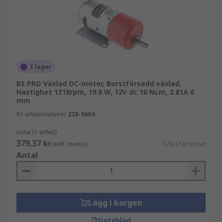
I lager
RS PRO Växlad DC-motor, Borstförsedd växlad,
Hastighet 1318rpm, 19.8 W, 12V dc 10 Ncm, 2.81A 6
mm
RS-artikelnummer
238-9664
Antal (1 enhet)
379,37 kr
(exkl. moms)
379,37 kr/enhet
Antal
Lägg i korgen
Datablad