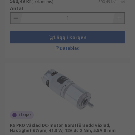
590,49 kr
(exkl. moms)
590,49 kr/enhet
Antal
Lägg i korgen
Datablad
I lager
RS PRO Växlad DC-motor, Borstförsedd växlad,
Hastighet 67rpm, 41.3 W, 12V dc 2 Nm, 5.5A 8 mm