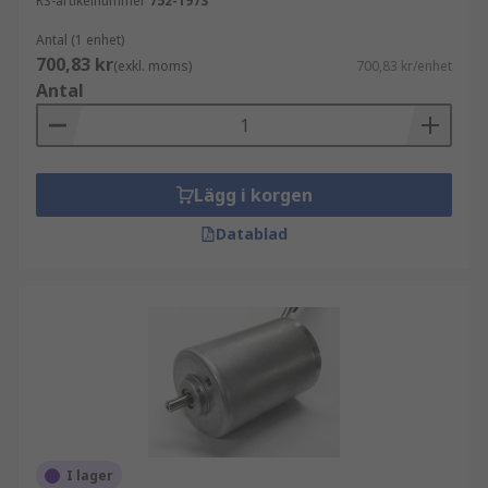
RS-artikelnummer
752-1973
Antal (1 enhet)
700,83 kr
(exkl. moms)
700,83 kr/enhet
Antal
Lägg i korgen
Datablad
I lager