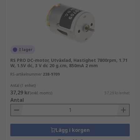
För mer information, se vår
omfattande guide
om likströmsmotorer
.
I lager
RS PRO DC-motor, Utväxlad, Hastighet 7800rpm, 1.71
W, 1.5V dc, 3 V dc 20 g.cm, 850mA 2 mm
RS-artikelnummer
238-9709
Antal (1 enhet)
37,29 kr
(exkl. moms)
37,29 kr/enhet
Antal
Lägg i korgen