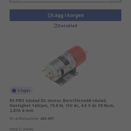
Lägg i korgen
Datablad
I lager
RS PRO Växlad DC-motor, Borstförsedd växlad,
Hastighet 143rpm, 19.8 W, 15V dc, 4.5 V dc 59 Ncm,
2.81A 6 mm
RS-artikelnummer
420-697
Antal (1 enhet)