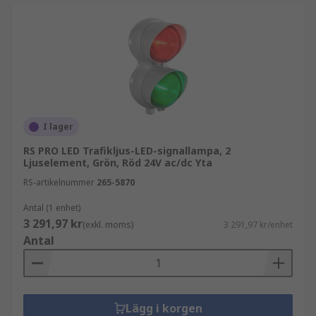
andra effekter. Detta används ofta som en
grundläggande varnings- eller indikationssignal.
Blinkning:
LED-lamporna kan ställas in för att
blinka med regelbundna intervall för att skapa
en varnings- eller larmsignal. Detta används
vanligtvis i nödsituationer eller för att dra
uppmärksamhet till potentiella faror**.**
I lager
RS PRO LED Trafikljus-LED-signallampa, 2
Strobe:
Strobe-belysning innebär snabb
Ljuselement, Grön, Röd 24V ac/dc Yta
blinkning av LED-lamporna, vilket skapar en
RS-artikelnummer
265-5870
pulserande effekt som kan användas för att
skapa en mer uppmärksamhetsväckande
Antal (1 enhet)
3 291,97 kr
varningssignal.
(exkl. moms)
3 291,97 kr/enhet
Antal
Dimning:
LED-ljustorn kan ställas in för att
gradvis dimma lamporna, vilket skapar en mer
subtil varnings- eller indikationssignal som inte
drar lika mycket uppmärksamhet som blinkning
Lägg i korgen