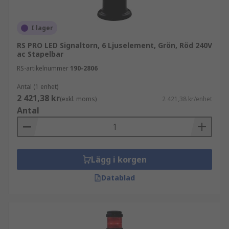
I lager
RS PRO LED Signaltorn, 6 Ljuselement, Grön, Röd 240V
ac Stapelbar
RS-artikelnummer
190-2806
Antal (1 enhet)
2 421,38 kr
(exkl. moms)
2 421,38 kr/enhet
Antal
Lägg i korgen
Datablad