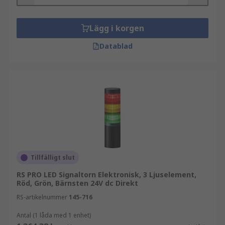
Ljus och jämn belysning
Omedelbar på/av
Lägg i korgen
Hållbarhet
Datablad
Lätt att transportera och installera
Flexibilitet
Låga ljudnivåer
Tillfälligt slut
RS PRO LED Signaltorn Elektronisk, 3 Ljuselement,
Röd, Grön, Bärnsten 24V dc Direkt
RS-artikelnummer
145-716
Antal (1 låda med 1 enhet)