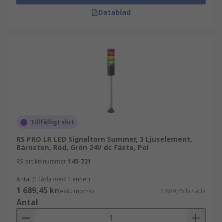
eller strobe.
Datablad
Färgändringar:
LED-ljustorn kan ställas in för att
ändra färger, vilket kan användas för att indikera
olika tillstånd eller förhållanden. Till exempel
kan ett grönt ljus indikera att en process
fungerar normalt, medan ett rött ljus kan
indikera ett problem.
Anpassad programmering:
Vissa LED-ljustorn
kan programmeras med anpassade ljuseffekter,
Tillfälligt slut
vilket möjliggör mer komplexa och skräddarsydda
RS PRO LR LED Signaltorn Summer, 3 Ljuselement,
signaler.
Bärnsten, Röd, Grön 24V dc Fäste, Pol
RS-artikelnummer
145-721
Funktioner och fördelar med LED-ljustorn
Antal (1 låda med 1 enhet)
1 689,45 kr
Energieffektivitet
(exkl. moms)
1 689,45 kr/låda
Antal
Lång livslängd