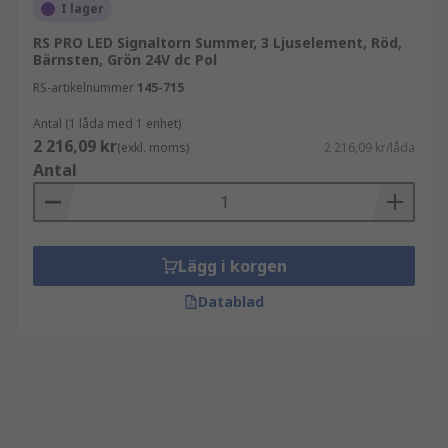
I lager
RS PRO LED Signaltorn Summer, 3 Ljuselement, Röd,
Bärnsten, Grön 24V dc Pol
RS-artikelnummer
145-715
Antal (1 låda med 1 enhet)
2 216,09 kr
(exkl. moms)
2 216,09 kr/låda
Antal
Lägg i korgen
Datablad