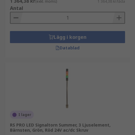
1 364,38 kr
(exkl. moms)
1 364,38 kr/låda
Antal
Lägg i korgen
Datablad
I lager
RS PRO LED Signaltorn Summer, 3 Ljuselement,
Bärnsten, Grön, Röd 24V ac/dc Skruv