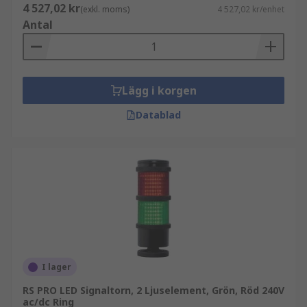
4 527,02 kr
(exkl. moms)
4 527,02 kr/enhet
Antal
Lägg i korgen
Datablad
I lager
RS PRO LED Signaltorn, 2 Ljuselement, Grön, Röd 240V
ac/dc Ring