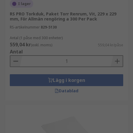
I lager
RS PRO Torkduk, Paket Torr Renrum, Vit, 229 x 229
mm, För Allmän rengöring a 300 Per Pack
RS-artikelnummer
829-5130
Antal (1 påse med 300 enheter)
559,04 kr
(exkl. moms)
559,04 kr/påse
Antal
Lägg i korgen
Datablad