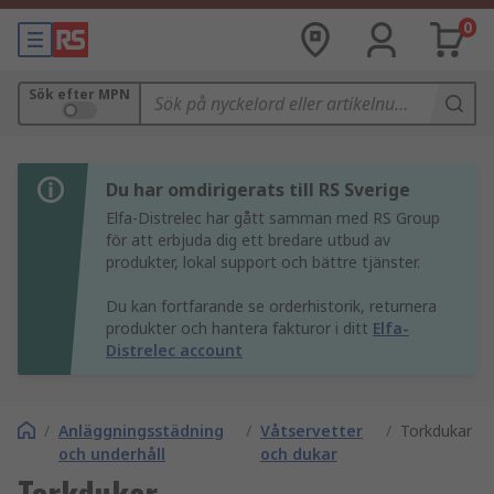
0
Sök efter MPN
Du har omdirigerats till RS Sverige
Elfa-Distrelec har gått samman med RS Group
för att erbjuda dig ett bredare utbud av
produkter, lokal support och bättre tjänster.
Du kan fortfarande se orderhistorik, returnera
produkter och hantera fakturor i ditt
Elfa-
Distrelec account
/
Anläggningsstädning
/
Våtservetter
/
Torkdukar
och underhåll
och dukar
Torkdukar