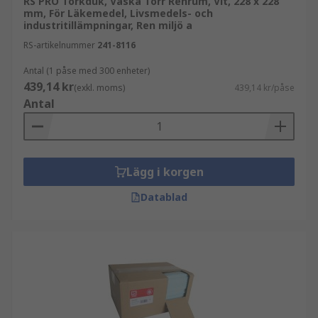
RS PRO Torkduk, Väska Torr Renrum, Vit, 228 x 228
mm, För Läkemedel, Livsmedels- och
industritillämpningar, Ren miljö a
RS-artikelnummer
241-8116
Antal (1 påse med 300 enheter)
439,14 kr
(exkl. moms)
439,14 kr/påse
Antal
Lägg i korgen
Datablad