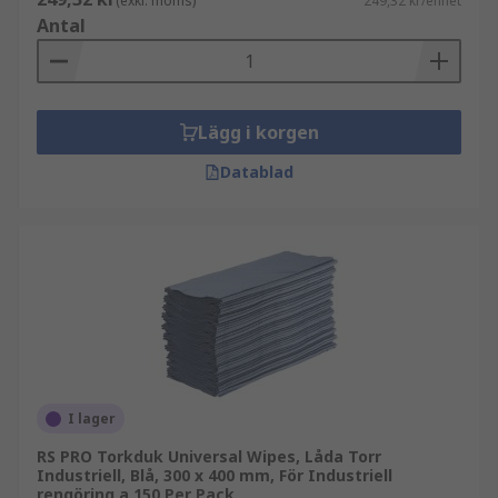
(exkl. moms)
249,32 kr/enhet
Antal
Lägg i korgen
Datablad
I lager
RS PRO Torkduk Universal Wipes, Låda Torr
Industriell, Blå, 300 x 400 mm, För Industriell
rengöring a 150 Per Pack