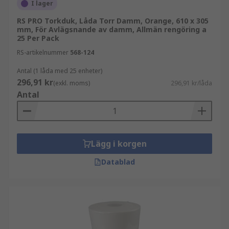
I lager
RS PRO Torkduk, Låda Torr Damm, Orange, 610 x 305
mm, För Avlägsnande av damm, Allmän rengöring a
25 Per Pack
RS-artikelnummer
568-124
Antal (1 låda med 25 enheter)
296,91 kr
(exkl. moms)
296,91 kr/låda
Antal
Lägg i korgen
Datablad