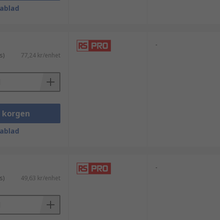
ablad
-
s)
77,24 kr/enhet
i korgen
ablad
-
s)
49,63 kr/enhet