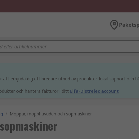
Paketsp
att erbjuda dig ett bredare utbud av produkter, lokal support och bä
odukter och hantera fakturor i ditt
Elfa-Distrelec account
ng
/
Moppar, mopphuvuden och sopmaskiner
 sopmaskiner