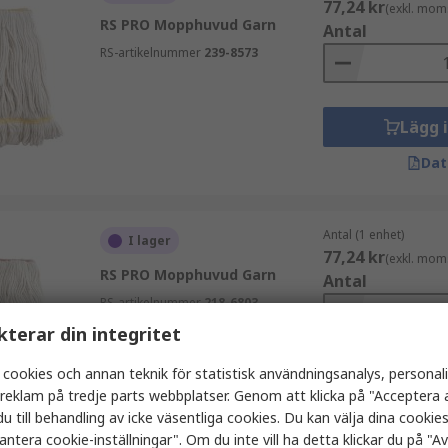
77,24 kr
(exkl. mom
RS PRO Mopphuvud Garn
Antal
RS-artikelnummer
239-8573
Lägg 
Dat
Antal (1 enhet)
I lager
77,24 kr
(exkl. mom
RS PRO Mopphuvud Garn
Antal
RS-artikelnummer
218-6803
kterar din integritet
 cookies och annan teknik för statistisk användningsanalys, personal
Lägg 
a reklam på tredje parts webbplatser. Genom att klicka på "Acceptera a
Dat
u till behandling av icke väsentliga cookies. Du kan välja dina cooki
antera cookie-inställningar". Om du inte vill ha detta klickar du på "Avv