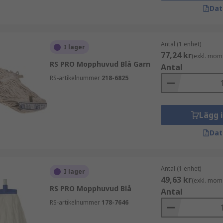
Dat
Antal (1 enhet)
I lager
77,24 kr
(exkl. mom
RS PRO Mopphuvud Blå Garn
Antal
RS-artikelnummer
218-6825
Lägg 
Dat
Antal (1 enhet)
I lager
49,63 kr
(exkl. mom
RS PRO Mopphuvud Blå
Antal
RS-artikelnummer
178-7646