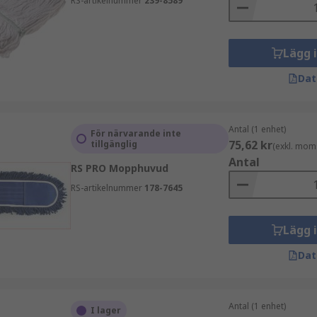
RS-artikelnummer
239-8589
Lägg 
Dat
Antal (1 enhet)
För närvarande inte
75,62 kr
tillgänglig
(exkl. mom
Antal
RS PRO Mopphuvud
RS-artikelnummer
178-7645
Lägg 
Dat
Antal (1 enhet)
I lager