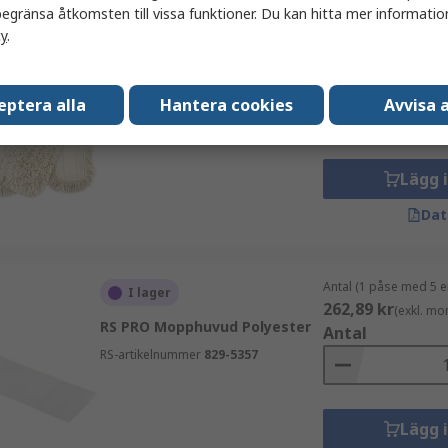
egränsa åtkomsten till vissa funktioner. Du kan hitta mer information
cy
.
Antal (1 enhet)
I lager
490,99 kr
(exkl. mo
RS PRO Mopphuvud
Antal
eptera alla
Hantera cookies
Avvisa a
RS-artikelnummer
178-7690
Lägg 
Dat
Antal (1 påse med 5 e
I lager
262,89 kr
(exkl. mo
RS PRO Mopphuvud Polyester
Antal
RS-artikelnummer
829-5357
Lägg 