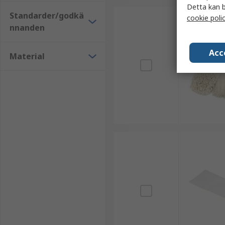
Detta kan b
Standarder/godkä
cookie poli
nnanden
Acc
Material