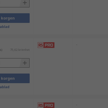
i korgen
ablad
-
s)
75,62 kr/enhet
i korgen
ablad
-