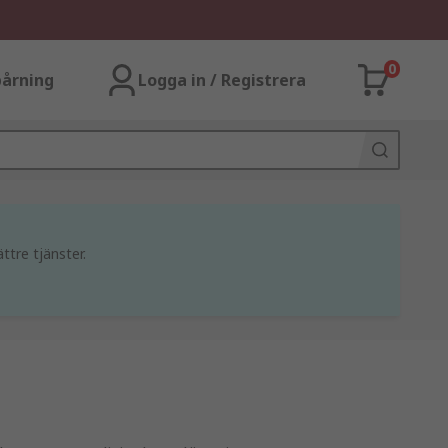
0
årning
Logga in / Registrera
ttre tjänster.