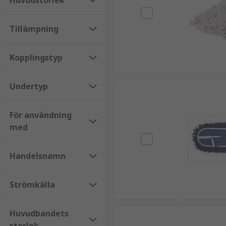
Huvudstorlek
Tillämpning
Kopplingstyp
Undertyp
För användning
med
Handelsnamn
Strömkälla
Huvudbandets
storlek