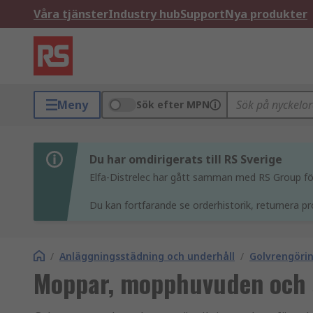
Våra tjänster
Industry hub
Support
Nya produkter
Meny
Sök efter MPN
Du har omdirigerats till RS Sverige
Elfa-Distrelec har gått samman med RS Group för 
Du kan fortfarande se orderhistorik, returnera pr
/
Anläggningsstädning och underhåll
/
Golvrengöri
Moppar, mopphuvuden och