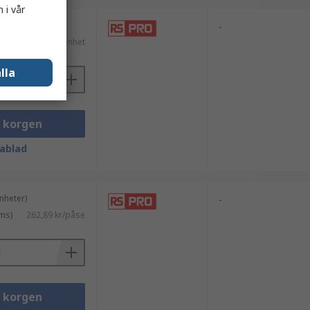
 i vår
-
ms)
490,99 kr/enhet
lla
i korgen
ablad
nheter)
-
ms)
262,89 kr/påse
i korgen