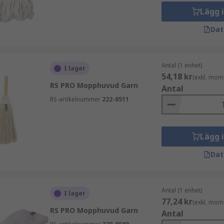
Lägg 
Dat
 notera att vissa golv kräver speciell rengöring eftersom v
ka skador på stenplattor, så en mikrofibermopp och vatten k
Antal (1 enhet)
I lager
54,18 kr
(exkl. mom
 borstar och hinkar från ledande varumärken till konkurrens
RS PRO Mopphuvud Garn
Antal
assar dina behov.
RS-artikelnummer
222-8511
Lägg 
Dat
Antal (1 enhet)
I lager
77,24 kr
(exkl. mom
RS PRO Mopphuvud Garn
Antal