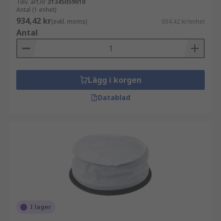
Tillv. art.nr
31345059010
Antal (1 enhet)
934,42 kr
(exkl. moms)
934,42 kr/enhet
Antal
Lägg i korgen
Datablad
I lager