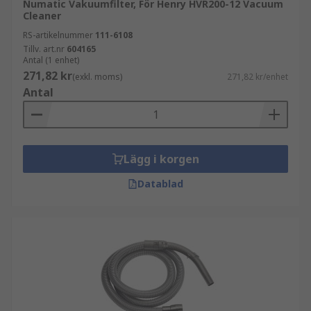
Numatic Vakuumfilter, För Henry HVR200-12 Vacuum
Cleaner
RS-artikelnummer
111-6108
Tillv. art.nr
604165
Antal (1 enhet)
271,82 kr
(exkl. moms)
271,82 kr/enhet
Antal
Lägg i korgen
Datablad