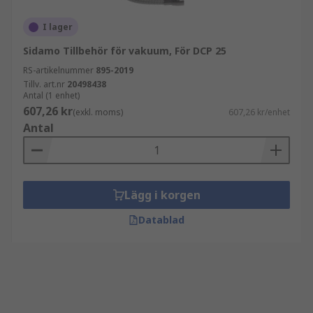
I lager
Sidamo Tillbehör för vakuum, För DCP 25
RS-artikelnummer
895-2019
Tillv. art.nr
20498438
Antal (1 enhet)
607,26 kr
(exkl. moms)
607,26 kr/enhet
Antal
Lägg i korgen
Datablad