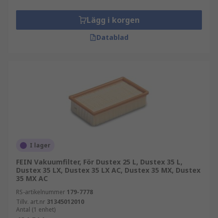
Lägg i korgen
Datablad
I lager
FEIN Vakuumfilter, För Dustex 25 L, Dustex 35 L,
Dustex 35 LX, Dustex 35 LX AC, Dustex 35 MX, Dustex
35 MX AC
RS-artikelnummer
179-7778
Tillv. art.nr
31345012010
Antal (1 enhet)