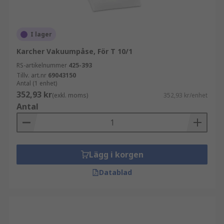
I lager
Karcher Vakuumpåse, För T 10/1
RS-artikelnummer
425-393
Tillv. art.nr
69043150
Antal (1 enhet)
352,93 kr
(exkl. moms)
352,93 kr/enhet
Antal
Lägg i korgen
Datablad