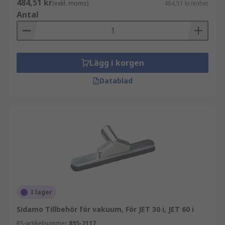
484,51 kr
(exkl. moms)
484,51 kr/enhet
Antal
Lägg i korgen
Datablad
I lager
Sidamo Tillbehör för vakuum, För JET 30 i, JET 60 i
RS-artikelnummer
895-2117