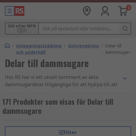
0
Sök efter MPN
/
Anläggningsstädning
/
Golvrengöring
/
Delar till
och underhåll
dammsugare
Delar till dammsugare
Hos RS har vi ett utvalt sortiment av äkta
dammsugardelar tillgängliga för att hjälpa till att
hålla din dammsugare i bästa möjliga skick, från
filter och tillbehörssatser till dammsugarpåsar i
171 Produkter som visas för Delar till
förpackningar om två, fem eller tio. Vi har
dammsugare
produkter från många ledande varumärken,
inklusive Bosch, DeWALT, Karcher, Festo och
Starmix, samt vårt eget professionella
Filter
varumärke, RS PRO.