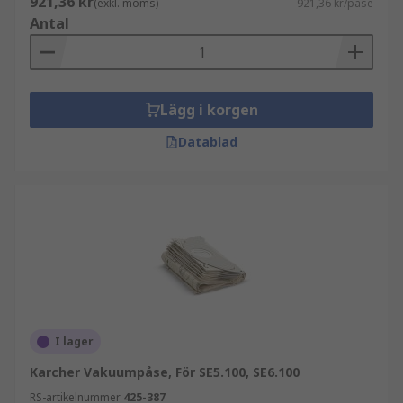
engångs- och återanvändbara dammsugarpåsar.
921,36 kr
(exkl. moms)
921,36 kr/påse
Antal
Lägg i korgen
Datablad
I lager
Karcher Vakuumpåse, För SE5.100, SE6.100
RS-artikelnummer
425-387