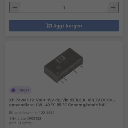
Lägg i korgen
I lager
XP Power IV, Vout 15V dc, Vin 9V 0.6 A, Vin 3V DC/DC-
omvandlare 1 W -40 °C 85 °C Genomgående hål
RS-artikelnummer
122-8630
Tillv. art.nr
IV0515S
Antal (1 enhet)