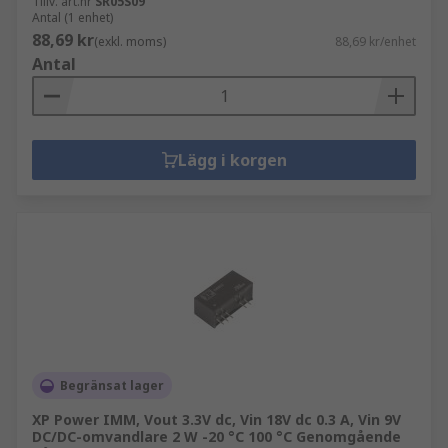
Tillv. art.nr
SR05S09
Antal (1 enhet)
88,69 kr
(exkl. moms)
88,69 kr/enhet
Antal
Lägg i korgen
Begränsat lager
XP Power IMM, Vout 3.3V dc, Vin 18V dc 0.3 A, Vin 9V
DC/DC-omvandlare 2 W -20 °C 100 °C Genomgående