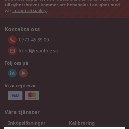
till nyhetsbrevet kommer att behandlas i enlighet med
vår
integritetspolicy
.
Kontakta oss
0771-45 89 00
kund@rsonline.se
Följ oss på
Vi accepterar
Våra tjänster
Inköpslösningar
Kalibrering