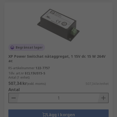
Begränsat lager
XP Power Switchat nätaggregat, 1 15V dc 15 W 264V
ac
RS-artikelnummer
122-7757
Tillv. art.nr
ECL15US15-S
Antal (1 enhet)
507,34 kr
(exkl. moms)
507,34 kr/enhet
Antal
Lägg i korgen