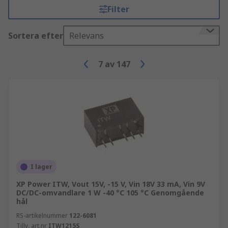
Filter
Sortera efter
Relevans
7
av
147
I lager
XP Power ITW, Vout 15V, -15 V, Vin 18V 33 mA, Vin 9V
DC/DC-omvandlare 1 W -40 °C 105 °C Genomgående
hål
RS-artikelnummer
122-6081
Tillv. art.nr
ITW1215S