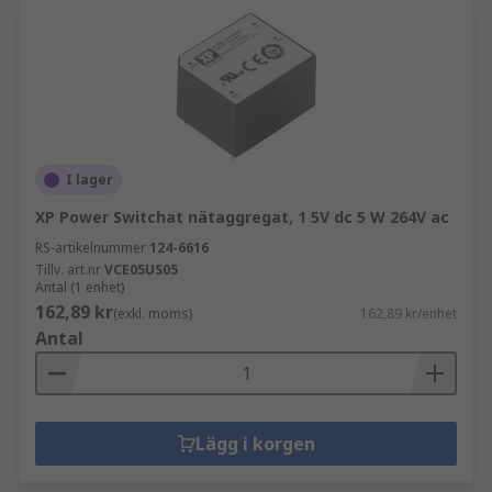
I lager
XP Power Switchat nätaggregat, 1 5V dc 5 W 264V ac
RS-artikelnummer
124-6616
Tillv. art.nr
VCE05US05
Antal (1 enhet)
162,89 kr
(exkl. moms)
162,89 kr/enhet
Antal
Lägg i korgen