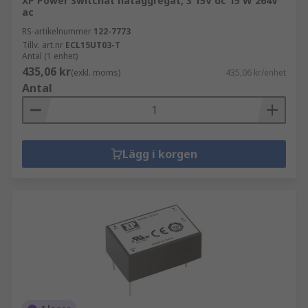
XP Power Switchat nätaggregat, 3 15V dc 15 W 264V
ac
RS-artikelnummer
122-7773
Tillv. art.nr
ECL15UT03-T
Antal (1 enhet)
435,06 kr
(exkl. moms)
435,06 kr/enhet
Antal
Lägg i korgen