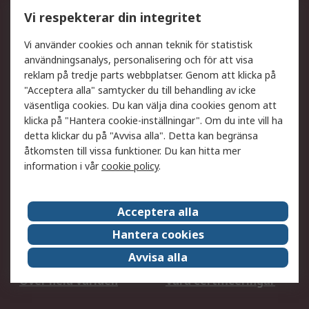
Utökat sortiment
Oljetestning och analys
Vi respekterar din integritet
DesignSpark
Teknisk Support
Ditt lokala säljteam
Exportlösningar
Vi använder cookies och annan teknik för statistisk
användningsanalys, personalisering och för att visa
reklam på tredje parts webbplatser. Genom att klicka på
Support
"Acceptera alla" samtycker du till behandling av icke
Få hjälp
Retur av varor
väsentliga cookies. Du kan välja dina cookies genom att
klicka på "Hantera cookie-inställningar". Om du inte vill ha
Leverans
Spåra din order
detta klickar du på "Avvisa alla". Detta kan begränsa
Begär en fakturakopi
Fördelar med RS-konto
åtkomsten till vissa funktioner. Du kan hitta mer
Betalningsalternativ
Okdo
information i vår
cookie policy
.
Om RS
Acceptera alla
Om RS
Försäljningsvillkor
Hantera cookies
Det juridiska
Press Centre
Avvisa alla
Jobba hos RS
ESG
Över hela världen
Våra certificeringar