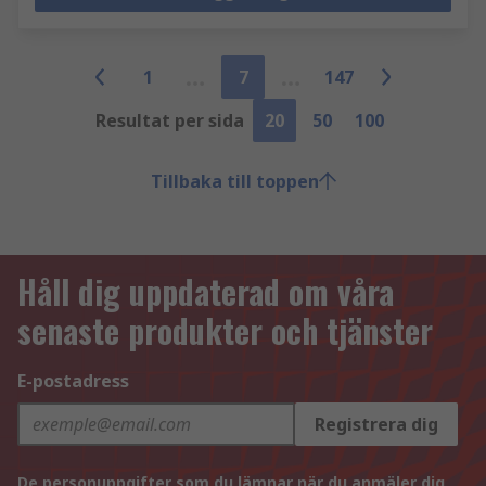
1
7
147
Resultat per sida
20
50
100
Tillbaka till toppen
Håll dig uppdaterad om våra
senaste produkter och tjänster
E-postadress
Registrera dig
De personuppgifter som du lämnar när du anmäler dig