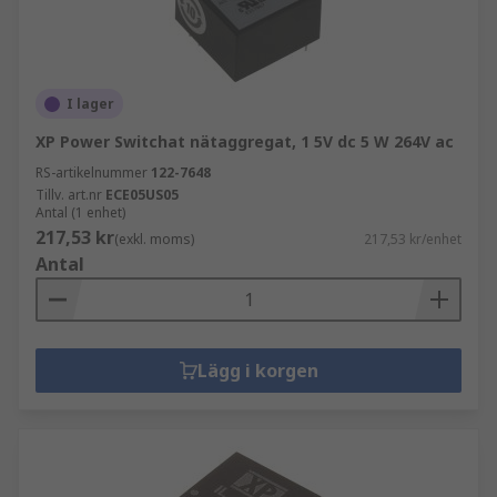
I lager
XP Power Switchat nätaggregat, 1 5V dc 5 W 264V ac
RS-artikelnummer
122-7648
Tillv. art.nr
ECE05US05
Antal (1 enhet)
217,53 kr
(exkl. moms)
217,53 kr/enhet
Antal
Lägg i korgen