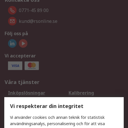
0771-45 89 00
kund@rsonline.se
Följ oss på
Vi accepterar
Våra tjänster
Inköpslösningar
Kalibrering
Utökat sortiment
Oljetestning och analys
Vi respekterar din integritet
DesignSpark
Teknisk Support
Ditt lokala säljteam
Exportlösningar
Vi använder cookies och annan teknik för statistisk
användningsanalys, personalisering och för att visa