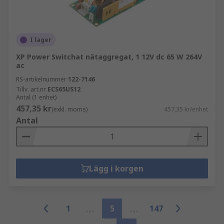
I lager
XP Power Switchat nätaggregat, 1 12V dc 65 W 264V
ac
RS-artikelnummer
122-7146
Tillv. art.nr
ECS65US12
Antal (1 enhet)
457,35 kr
(exkl. moms)
457,35 kr/enhet
Antal
Lägg i korgen
1
5
147