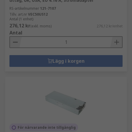
uttag, UK, USA, EU 4.16 A, Strömadapter
RS-artikelnummer
121-7107
Tillv. art.nr
VEC50US12
Antal (1 enhet)
276,12 kr
(exkl. moms)
276,12 kr/enhet
Antal
Lägg i korgen
För närvarande inte tillgänglig