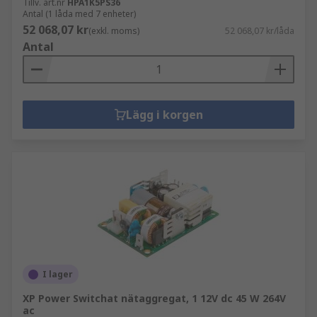
Tillv. art.nr
HPA1K5PS36
Antal (1 låda med 7 enheter)
52 068,07 kr
(exkl. moms)
52 068,07 kr/låda
Antal
Lägg i korgen
I lager
XP Power Switchat nätaggregat, 1 12V dc 45 W 264V
ac