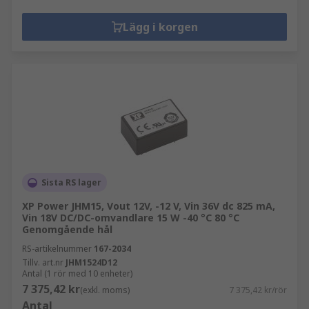
Lägg i korgen
Sista RS lager
XP Power JHM15, Vout 12V, -12 V, Vin 36V dc 825 mA,
Vin 18V DC/DC-omvandlare 15 W -40 °C 80 °C
Genomgående hål
RS-artikelnummer
167-2034
Tillv. art.nr
JHM1524D12
Antal (1 rör med 10 enheter)
7 375,42 kr
(exkl. moms)
7 375,42 kr/rör
Antal