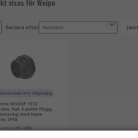
kt visas för Weipu
Sortera efter
Relevans
Jämf
närvarande inte tillgänglig
erie DELKSP 1312
don, Rak 3-polen Plugg,
ontering med Hane
er, IP68
elnummer
287-2456
r
SP1312/P3