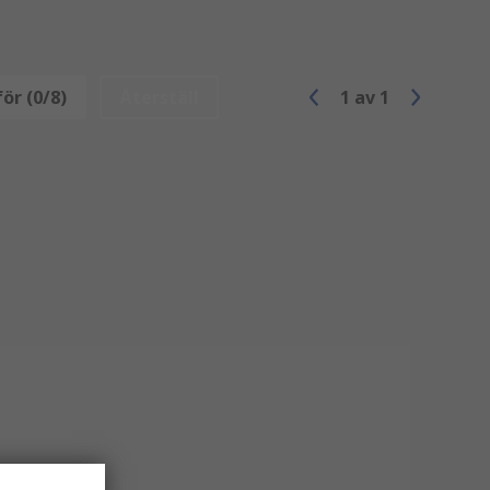
ör (0/8)
Återställ
1
av
1