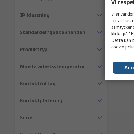
Vi respe
Antal (1 e
75,50 k
Vi använder
Antal
IP-klassning
för att vis
samtycker d
Standarder/godkännanden
klicka på "H
Detta kan b
cookie poli
Produkttyp
Minsta arbetsstemperatur
Acc
Resultat
Kontakt/uttag
Kontaktplätering
Serie