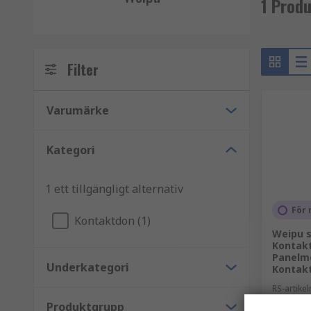
1 Produ
Filter
Varumärke
Kategori
1 ett tillgängligt alternativ
För 
Kontaktdon (1)
Weipu s
Kontakt
Panelm
Underkategori
Kontakt
RS-artik
Tillv. art.n
Produktgrupp