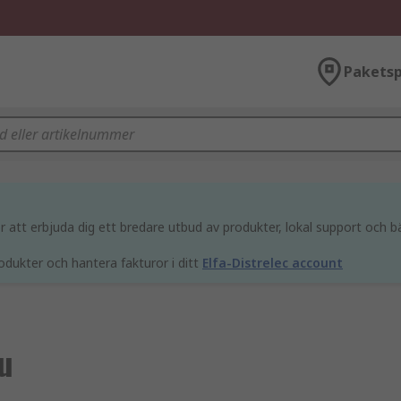
Paketsp
att erbjuda dig ett bredare utbud av produkter, lokal support och bä
odukter och hantera fakturor i ditt
Elfa-Distrelec account
u