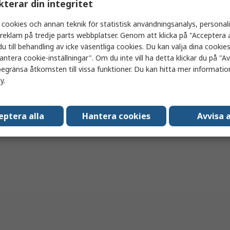
kterar din integritet
nhet)
r
(exkl. moms)
75,50 kr/enhet
 cookies och annan teknik för statistisk användningsanalys, personal
a reklam på tredje parts webbplatser. Genom att klicka på "Acceptera a
u till behandling av icke väsentliga cookies. Du kan välja dina cooki
antera cookie-inställningar". Om du inte vill ha detta klickar du på "Avv
egränsa åtkomsten till vissa funktioner. Du kan hitta mer information
Lägg i korgen
cy
.
Jämföra
eptera alla
Hantera cookies
Avvisa a
 per sida
20
50
100