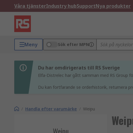
Våra tjänster
Industry hub
Support
Nya produkter
Meny
Sök efter MPN
Du har omdirigerats till RS Sverige
Elfa-Distrelec har gått samman med RS Group för 
Du kan fortfarande se orderhistorik, returnera pr
/
Handla efter varumärke
/
Weipu
Weip
Weipu