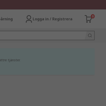
0
årning
Logga in / Registrera
ttre tjänster.