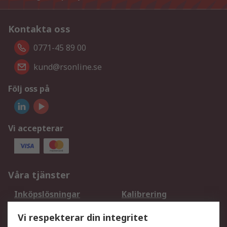
Kontakta oss
0771-45 89 00
kund@rsonline.se
Följ oss på
Vi accepterar
Våra tjänster
Inköpslösningar
Kalibrering
Utökat sortiment
Oljetestning och analys
Vi respekterar din integritet
DesignSpark
Teknisk Support