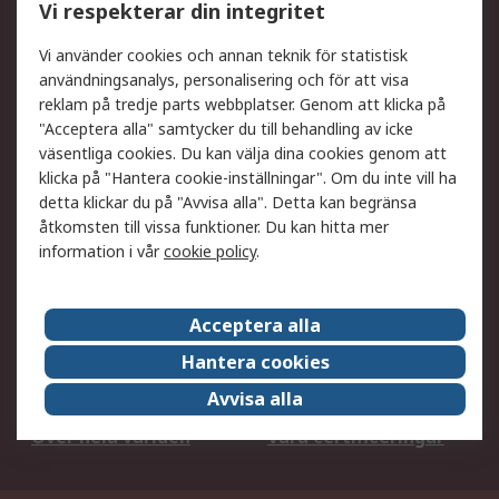
Vi respekterar din integritet
DesignSpark
Teknisk Support
Ditt lokala säljteam
Exportlösningar
Vi använder cookies och annan teknik för statistisk
användningsanalys, personalisering och för att visa
reklam på tredje parts webbplatser. Genom att klicka på
Support
"Acceptera alla" samtycker du till behandling av icke
Få hjälp
Retur av varor
väsentliga cookies. Du kan välja dina cookies genom att
klicka på "Hantera cookie-inställningar". Om du inte vill ha
Leverans
Spåra din order
detta klickar du på "Avvisa alla". Detta kan begränsa
Begär en fakturakopi
Fördelar med RS-konto
åtkomsten till vissa funktioner. Du kan hitta mer
Betalningsalternativ
Okdo
information i vår
cookie policy
.
Om RS
Acceptera alla
Om RS
Försäljningsvillkor
Hantera cookies
Det juridiska
Press Centre
Avvisa alla
Jobba hos RS
ESG
Över hela världen
Våra certificeringar