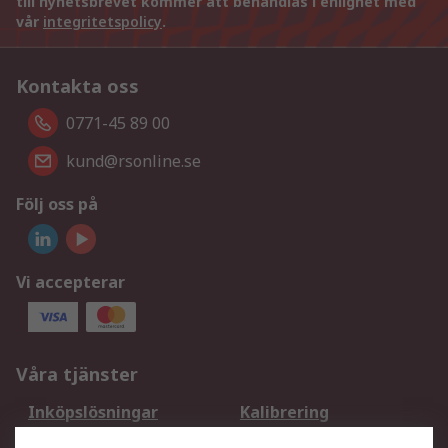
till nyhetsbrevet kommer att behandlas i enlighet med
vår
integritetspolicy
.
Kontakta oss
0771-45 89 00
kund@rsonline.se
Följ oss på
Vi accepterar
Våra tjänster
Inköpslösningar
Kalibrering
Utökat sortiment
Oljetestning och analys