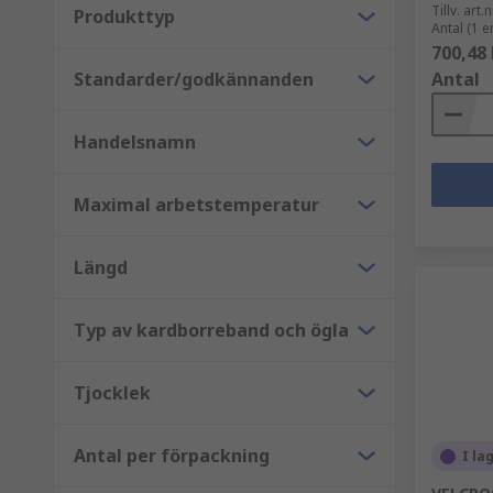
Tillv. art.n
Produkttyp
Antal (1 e
700,48 
Standarder/godkännanden
Antal
Handelsnamn
Maximal arbetstemperatur
Längd
Typ av kardborreband och ögla
Tjocklek
Antal per förpackning
I la