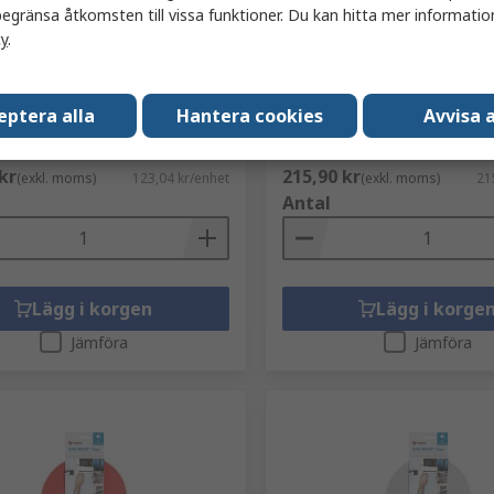
egränsa åtkomsten till vissa funktioner. Du kan hitta mer information
ger
I lager
cy
.
 Återslutbart fäste, 200
VELCRO® Återslutbart fäst
edd 20mm, Svart
mm, Bredd 25mm, Svart
elnummer
198-5426
RS-artikelnummer
198-5439
eptera alla
Hantera cookies
Avvisa a
r
VEL-OW64501
Tillv. art.nr
VEL-OW64801
nhet)
Antal (1 enhet)
kr
215,90 kr
(exkl. moms)
123,04 kr/enhet
(exkl. moms)
21
Antal
Lägg i korgen
Lägg i korge
Jämföra
Jämföra