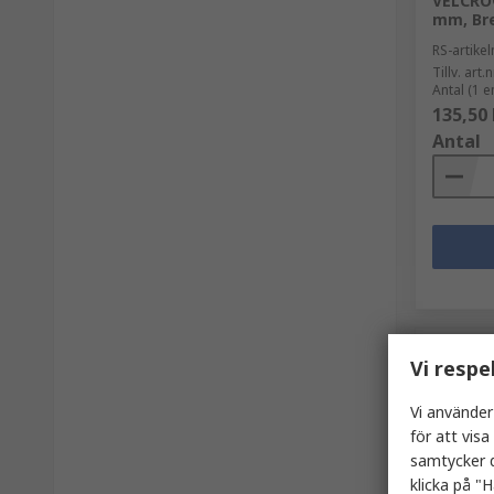
VELCRO®
mm, Br
RS-artik
Tillv. art.n
Antal (1 e
135,50 
Antal
Vi respe
Vi använder
för att vis
samtycker d
klicka på "H