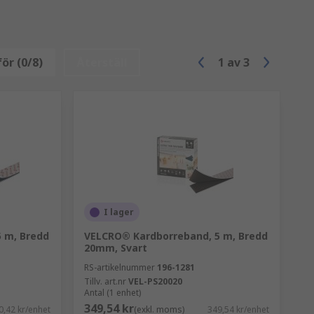
ör (0/8)
Återställ
1
av
3
I lager
 m, Bredd
VELCRO® Kardborreband, 5 m, Bredd
20mm, Svart
RS-artikelnummer
196-1281
Tillv. art.nr
VEL-PS20020
Antal (1 enhet)
349,54 kr
0,42 kr/enhet
(exkl. moms)
349,54 kr/enhet