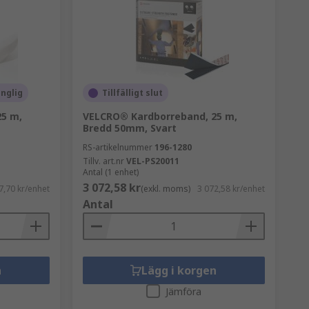
änglig
Tillfälligt slut
5 m,
VELCRO® Kardborreband, 25 m,
Bredd 50mm, Svart
RS-artikelnummer
196-1280
Tillv. art.nr
VEL-PS20011
Antal (1 enhet)
3 072,58 kr
7,70 kr/enhet
(exkl. moms)
3 072,58 kr/enhet
Antal
n
Lägg i korgen
Jämföra