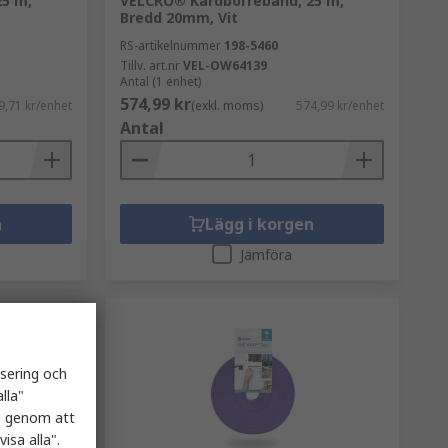
5 m,
VELCRO® Kardborreband, 25 m,
Bredd 20mm, Vit
RS-artikelnummer
198-5460
Tillv. art.nr
VEL-OW64139
Antal (1 enhet)
574,99 kr
9,71 kr/enhet
(exkl. moms)
574,99 kr/enhet
Antal
n
Lägg i korgen
Jämföra
isering och
lla"
es genom att
isa alla".