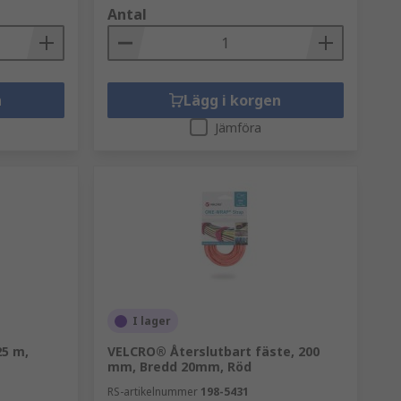
Antal
n
Lägg i korgen
Jämföra
I lager
5 m,
VELCRO® Återslutbart fäste, 200
mm, Bredd 20mm, Röd
RS-artikelnummer
198-5431