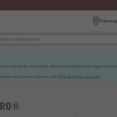
Paketsp
att erbjuda dig ett bredare utbud av produkter, lokal support och bä
odukter och hantera fakturor i ditt
Elfa-Distrelec account
CRO®