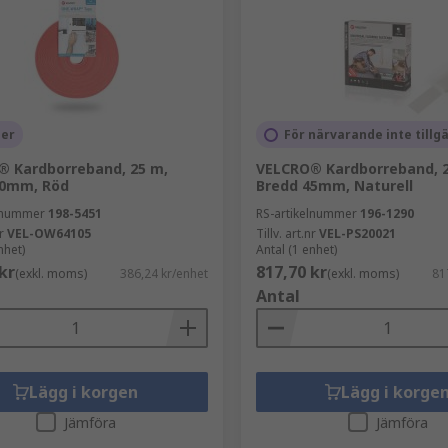
ger
För närvarande inte tillg
 Kardborreband, 25 m,
VELCRO® Kardborreband, 2
10mm, Röd
Bredd 45mm, Naturell
elnummer
198-5451
RS-artikelnummer
196-1290
r
VEL-OW64105
Tillv. art.nr
VEL-PS20021
nhet)
Antal (1 enhet)
kr
817,70 kr
(exkl. moms)
386,24 kr/enhet
(exkl. moms)
81
Antal
Lägg i korgen
Lägg i korge
Jämföra
Jämföra