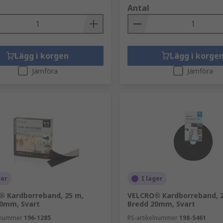
Antal
Lägg i korgen
Lägg i korge
Jämföra
Jämföra
ger
I lager
 Kardborreband, 25 m,
VELCRO® Kardborreband, 2
0mm, Svart
Bredd 20mm, Svart
elnummer
196-1285
RS-artikelnummer
198-5461