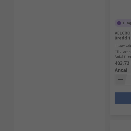
I la
VELCRO®
Bredd 
RS-artik
Tillv. art.n
Antal (1 e
403,72 
Antal