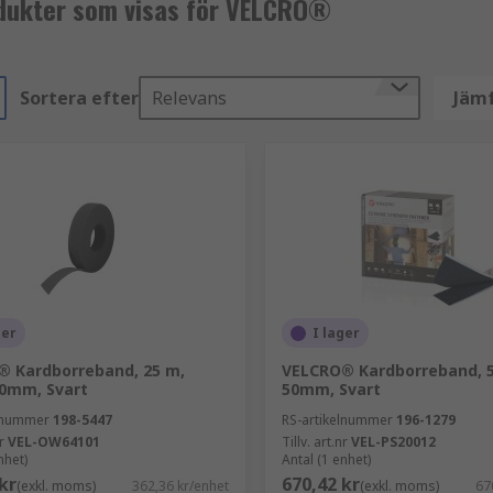
dukter som visas för VELCRO®
Sortera efter
Relevans
Jämf
ger
I lager
 Kardborreband, 25 m,
VELCRO® Kardborreband, 5
0mm, Svart
50mm, Svart
elnummer
198-5447
RS-artikelnummer
196-1279
r
VEL-OW64101
Tillv. art.nr
VEL-PS20012
nhet)
Antal (1 enhet)
kr
670,42 kr
(exkl. moms)
362,36 kr/enhet
(exkl. moms)
67