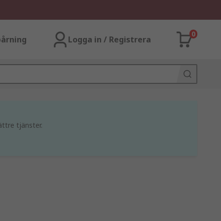
0
årning
Logga in / Registrera
ttre tjänster.