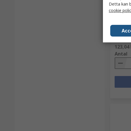
Detta kan b
I la
cookie poli
VELCRO®
mm, Br
RS-artik
Acc
Tillv. art.n
Antal (1 e
123,04 
Antal