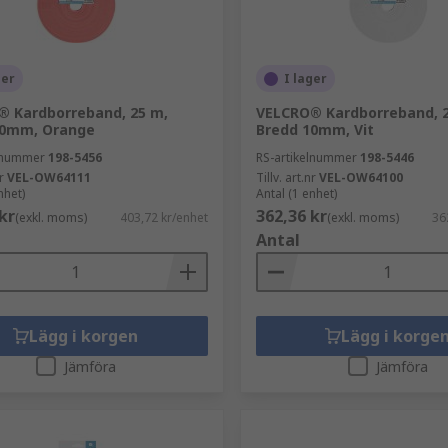
ger
I lager
 Kardborreband, 25 m,
VELCRO® Kardborreband, 2
10mm, Orange
Bredd 10mm, Vit
elnummer
198-5456
RS-artikelnummer
198-5446
r
VEL-OW64111
Tillv. art.nr
VEL-OW64100
nhet)
Antal (1 enhet)
kr
362,36 kr
(exkl. moms)
403,72 kr/enhet
(exkl. moms)
36
Antal
Lägg i korgen
Lägg i korge
Jämföra
Jämföra