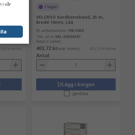
 i vår
I lager
e, 300
VELCRO® Kardborreband, 25 m,
Bredd 10mm, Lila
RS-artikelnummer
198-5453
lla
Tillv. art.nr
VEL-OW64107
Antal (1 enhet)
403,72 kr
5,90 kr/enhet
(exkl. moms)
403,72 kr/enhet
Antal
n
Lägg i korgen
Jämföra