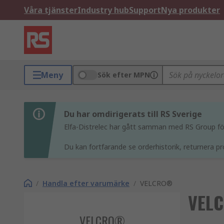
Våra tjänster
Industry hub
Support
Nya produkter
Meny
Sök efter MPN
Du har omdirigerats till RS Sverige
Elfa-Distrelec har gått samman med RS Group för 
Du kan fortfarande se orderhistorik, returnera pr
/
Handla efter varumärke
/
VELCRO®
VEL
VELCRO®