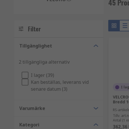
45 Pro
Filter
Tillgänglighet
2 tillgängliga alternativ
I lager (39)
Kan beställas, leverans vid
I la
senare datum (3)
VELCRO®
Bredd 1
Varumärke
RS-artik
Tillv. art.n
Antal (1 e
Kategori
362,36 