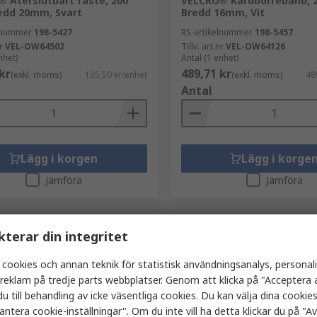
 Återslutbart fäste, 200
VELCRO® Kardborreband, 2
edd 20mm, Svart
Bredd 16mm, Vit
elnummer
198-5427
RS-artikelnummer
198-5457
r
VEL-OW64502
Tillv. art.nr
VEL-OW64126
nhet)
Antal (1 enhet)
kr
489,71 kr
(exkl. moms)
135,50 kr/enhet
(exkl. moms)
48
Antal
Lägg i korgen
Lägg i korge
Jämföra
Jämföra
kterar din integritet
 cookies och annan teknik för statistisk användningsanalys, personal
a reklam på tredje parts webbplatser. Genom att klicka på "Acceptera a
u till behandling av icke väsentliga cookies. Du kan välja dina cooki
antera cookie-inställningar". Om du inte vill ha detta klickar du på "Avv