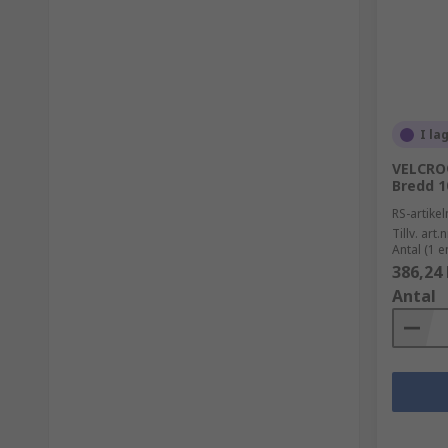
I la
VELCRO®
Bredd 
RS-artik
Tillv. art.n
Antal (1 e
386,24 
Antal