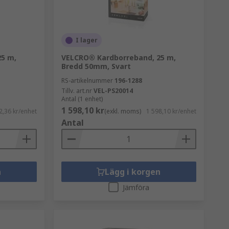
I lager
5 m,
VELCRO® Kardborreband, 25 m,
Bredd 50mm, Svart
RS-artikelnummer
196-1288
Tillv. art.nr
VEL-PS20014
Antal (1 enhet)
1 598,10 kr
2,36 kr/enhet
(exkl. moms)
1 598,10 kr/enhet
Antal
n
Lägg i korgen
Jämföra