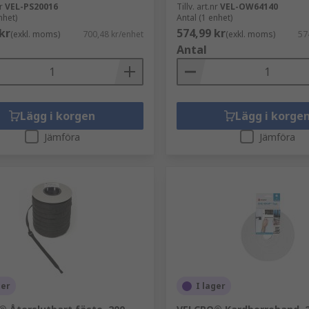
r
VEL-PS20016
Tillv. art.nr
VEL-OW64140
nhet)
Antal (1 enhet)
kr
574,99 kr
(exkl. moms)
700,48 kr/enhet
(exkl. moms)
57
Antal
Lägg i korgen
Lägg i korge
Jämföra
Jämföra
ger
I lager