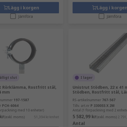
Lägg i korgen
Lägg i korge
Jämföra
Jämföra
älligt slut
I lager
t Rörklämma, Rostfritt stål,
Unistrut Stödben, 22 x 41
64 mm
Stödben, Rostfritt stål, L
elnummer
197-1587
RS-artikelnummer
767-567
r
PCH-6064
Tillv. art.nr
P 3300SS X 2M
förpackning med 10 enheter)
Antal (1 förpackning med 2 enhet
kr
5 582,99 kr
(exkl. moms)
51,394 kr/enhet
(exkl. moms)
2 791
Antal