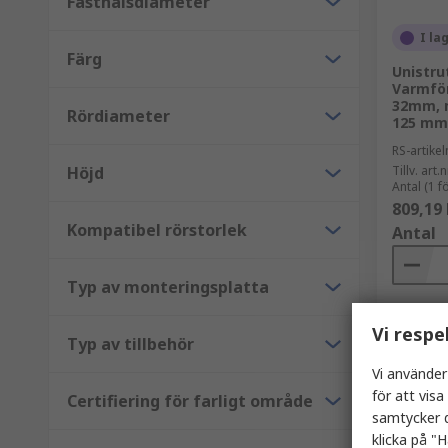
Fästhålsdiameter
I la
Färg
Unistru
Varmför
32mm, 
Rördiameter
125 mm
RS-artik
Höjd
Tillv. art.n
Antal (1 
809,19 
Kompatibel rörstorlek
Antal
Typ av monteringsplatta
Vi respe
Typ av tillbehör
Vi använder
för att vis
Certifiering för farligt område
samtycker d
klicka på "H