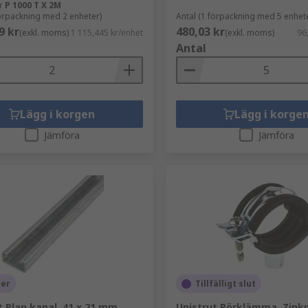
r
P 1000 T X 2M
förpackning med 2 enheter)
Antal (1 förpackning med 5 enhet
9 kr
480,03 kr
(exkl. moms)
1 115,445 kr/enhet
(exkl. moms)
96
Antal
Lägg i korgen
Lägg i korge
Jämföra
Jämföra
ger
Tillfälligt slut
t Plan kanal, 41 x 21 mm
Unistrut Rörklämma, Zink