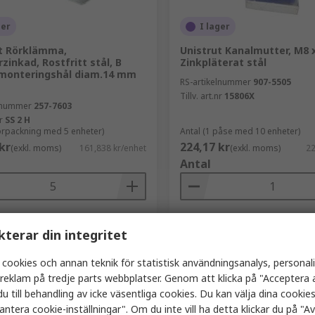
ger
I lager
t Rörklämma,
Unistrut Kanalmutter, M8 
zinkad, Rostfritt stål, B
Zinkpläterat stål
monteringshål diam.14 mm
RS-artikelnummer
907-5505
Tillv. art.nr
15806X
elnummer
257-7603
r
SS 2 H
förpackning med 5 enheter)
Antal (1 påse med 10 enheter)
kr
224,17 kr
(exkl. moms)
161,838 kr/enhet
(exkl. moms)
22
Antal
Lägg i korgen
Lägg i korge
kterar din integritet
Jämföra
Jämföra
 cookies och annan teknik för statistisk användningsanalys, personal
a reklam på tredje parts webbplatser. Genom att klicka på "Acceptera a
u till behandling av icke väsentliga cookies. Du kan välja dina cooki
antera cookie-inställningar". Om du inte vill ha detta klickar du på "Avv