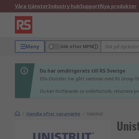
Våra tjänster
Industry hub
Support
Nya produkter
Meny
Sök efter MPN
Du har omdirigerats till RS Sverige
Elfa-Distrelec har gått samman med RS Group för 
Du kan fortfarande se orderhistorik, returnera pr
/
Handla efter varumärke
/
Unistrut
Unis