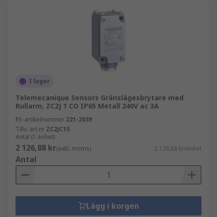
I lager
Telemecanique Sensors Gränslägesbrytare med
Rullarm, ZC2J 1 CO IP65 Metall 240V ac 3A
RS-artikelnummer
221-2039
Tillv. art.nr
ZC2JC15
Antal (1 enhet)
2 126,88 kr
(exkl. moms)
2 126,88 kr/enhet
Antal
Lägg i korgen