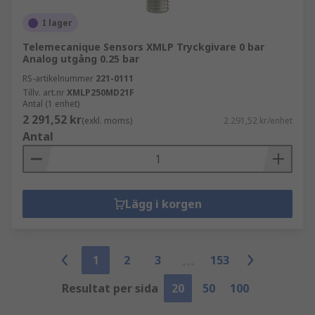
I lager
Telemecanique Sensors XMLP Tryckgivare 0 bar
Analog utgång 0.25 bar
RS-artikelnummer
221-0111
Tillv. art.nr
XMLP250MD21F
Antal (1 enhet)
2 291,52 kr
(exkl. moms)
2 291,52 kr/enhet
Antal
Lägg i korgen
1
2
3
153
Resultat per sida
20
50
100