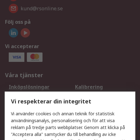
kund@rsonline.se
Följ oss på
Vi accepterar
Våra tjänster
Inköpslösningar
Kalibrering
Utökat sortiment
Oljetestning och analys
Vi respekterar din integritet
DesignSpark
Teknisk Support
Ditt lokala säljteam
Exportlösningar
Vi använder cookies och annan teknik för statistisk
användningsanalys, personalisering och för att visa
reklam på tredje parts webbplatser. Genom att klicka på
Support
"Acceptera alla" samtycker du till behandling av icke