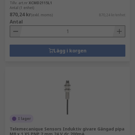
Tillv. art.nr
XCMD2115L1
Antal (1 enhet)
870,24 kr
(exkl. moms)
870,24 kr/enhet
Antal
Lägg i korgen
I lager
Telemecanique Sensors Induktiv givare Gängad pipa
M8 x 1 XS PNP 2 mm 24 V dc 200mA