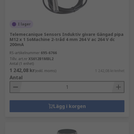
I lager
Telemecanique Sensors Induktiv givare Gängad pipa
M12 x 1 SoMachine 2-tråd 4 mm 264 V ac 264 V dc
200mA
RS-artikelnummer
695-6766
Tillv. art.nr
XS612B1MBL2
Antal (1 enhet)
1 242,08 kr
(exkl. moms)
1 242,08 kr/enhet
Antal
Lägg i korgen