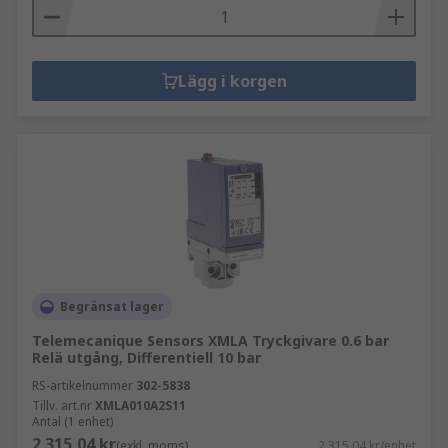
Lägg i korgen
Begränsat lager
Telemecanique Sensors XMLA Tryckgivare 0.6 bar
Relä utgång, Differentiell 10 bar
RS-artikelnummer
302-5838
Tillv. art.nr
XMLA010A2S11
Antal (1 enhet)
2 315,04 kr
(exkl. moms)
2 315,04 kr/enhet