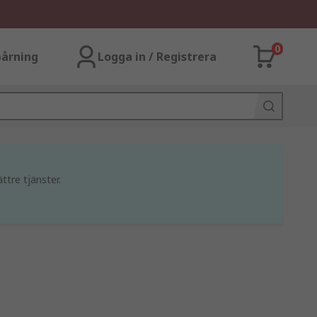
0
årning
Logga in / Registrera
ttre tjänster.