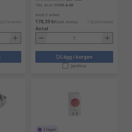
Tillv. art.nr
11101.0-00
Antal (1 enhet)
178,39 kr
0,87 kr/enhet
(exkl. moms)
178,39 kr/enhet
Antal
n
Lägg i korgen
Jämföra
I lager