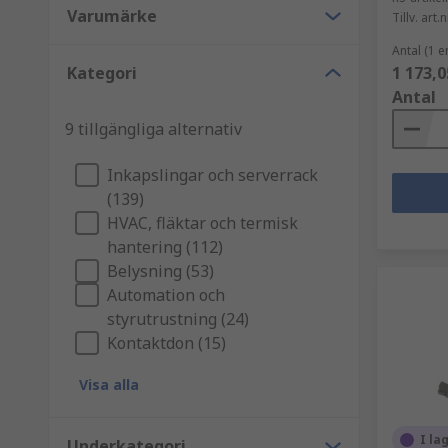
Varumärke
Tillv. art.n
Antal (1 e
Kategori
1 173,0
Antal
9 tillgängliga alternativ
Inkapslingar och serverrack
(139)
HVAC, fläktar och termisk
hantering (112)
Belysning (53)
Automation och
styrutrustning (24)
Kontaktdon (15)
Visa alla
I la
Underkategori