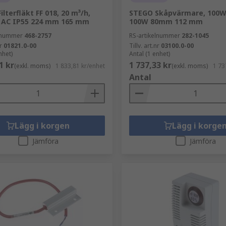
lterfläkt FF 018, 20 m³/h,
STEGO Skåpvärmare, 100W,
c AC IP55 224 mm 165 mm
100W 80mm 112 mm
elnummer
468-2757
RS-artikelnummer
282-1045
r
01821.0-00
Tillv. art.nr
03100.0-00
nhet)
Antal (1 enhet)
1 kr
1 737,33 kr
(exkl. moms)
1 833,81 kr/enhet
(exkl. moms)
1 73
Antal
Lägg i korgen
Lägg i korge
Jämföra
Jämföra