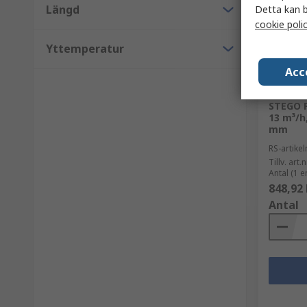
Längd
Detta kan b
cookie poli
Yttemperatur
Acc
I la
STEGO Fi
13 m³/h
mm
RS-artik
Tillv. art.n
Antal (1 e
848,92 
Antal