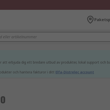
Paketsp
att erbjuda dig ett bredare utbud av produkter, lokal support och bä
odukter och hantera fakturor i ditt
Elfa-Distrelec account
GO