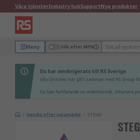
Våra tjänster
Industry hub
Support
Nya produkter
Meny
Sök efter MPN
Du har omdirigerats till RS Sverige
Elfa-Distrelec har gått samman med RS Group för 
Du kan fortfarande se orderhistorik, returnera pr
/
Handla efter varumärke
/
STEGO
STE