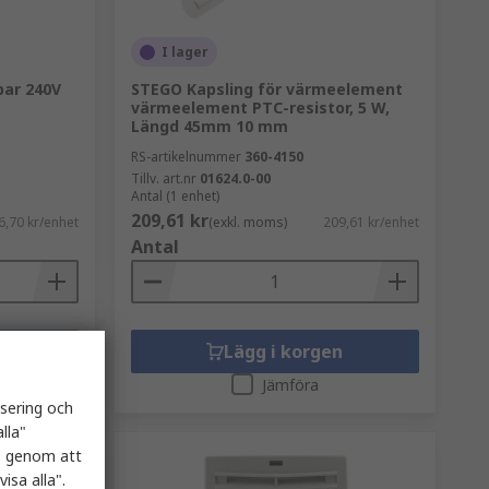
I lager
bar 240V
STEGO Kapsling för värmeelement
värmeelement PTC-resistor, 5 W,
Längd 45mm 10 mm
RS-artikelnummer
360-4150
Tillv. art.nr
01624.0-00
Antal (1 enhet)
209,61 kr
6,70 kr/enhet
(exkl. moms)
209,61 kr/enhet
Antal
n
Lägg i korgen
Jämföra
isering och
lla"
es genom att
isa alla".