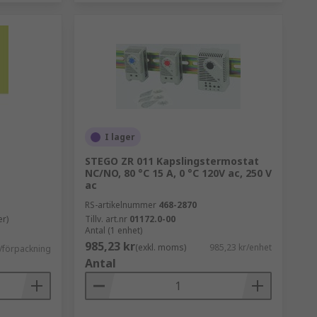
I lager
STEGO ZR 011 Kapslingstermostat
NC/NO, 80 °C 15 A, 0 °C 120V ac, 250 V
ac
RS-artikelnummer
468-2870
er)
Tillv. art.nr
01172.0-00
Antal (1 enhet)
985,23 kr
(exkl. moms)
985,23 kr/enhet
r/förpackning
Antal