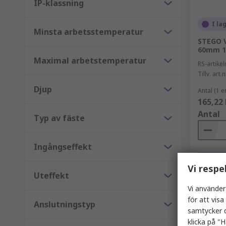
IP-klassning
I la
Minsta arbetsstemperatur
STEGO 
60mm 1
Maximal arbetstemperatur
RS-artik
Tillv. art.n
Djup
Antal (1 e
165,22 
Antal
Typ av fäste
Ingångseffekt
Vi respe
Uteffekt
Vi använder
för att vis
Anslutningstyp
samtycker d
klicka på "H