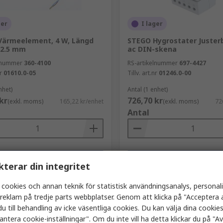
ger
I lager
Värmeelement, 4 W, Längd
STEGO Hygrostater Juster
2.5 mm
ac DIN-skena
elnummer
360-4100
RS-artikelnummer
697-4427
r
01610.0-05
Tillv. art.nr
01246.0-00
nhet)
Antal (1 enhet)
kr
726,70 kr
(exkl. moms)
165,22 kr/enhet
(exkl. moms)
72
Antal
Lägg i korgen
Lägg i korge
kterar din integritet
Jämföra
Jämföra
 cookies och annan teknik för statistisk användningsanalys, personal
a reklam på tredje parts webbplatser. Genom att klicka på "Acceptera a
u till behandling av icke väsentliga cookies. Du kan välja dina cooki
antera cookie-inställningar". Om du inte vill ha detta klickar du på "Avv