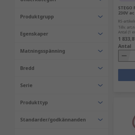
STEGO Fi
230V a
Produktgrupp
RS-artik
Tillv. art.n
Antal (1 e
Egenskaper
1 833,8
Antal
Matningsspänning
Bredd
Serie
Produkttyp
Standarder/godkännanden