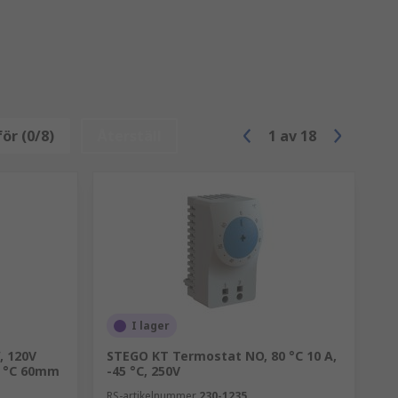
ör (0/8)
Återställ
1
av
18
I lager
, 120V
STEGO KT Termostat NO, 80 °C 10 A,
0 °C 60mm
-45 °C, 250V
RS-artikelnummer
230-1235