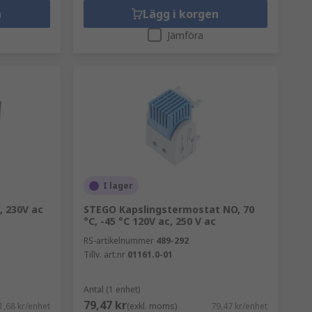
n
Lägg i korgen
Jämföra
I lager
 230V ac
STEGO Kapslingstermostat NO, 70
°C, -45 °C 120V ac, 250 V ac
RS-artikelnummer
489-292
Tillv. art.nr
01161.0-01
Antal (1 enhet)
79,47 kr
1,68 kr/enhet
(exkl. moms)
79,47 kr/enhet