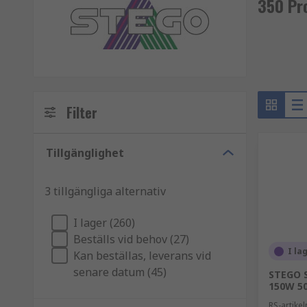
350 Pr
Filter
Tillgänglighet
3 tillgängliga alternativ
I lager (260)
Beställs vid behov (27)
I la
Kan beställas, leverans vid
senare datum (45)
STEGO S
150W 5
RS-artik