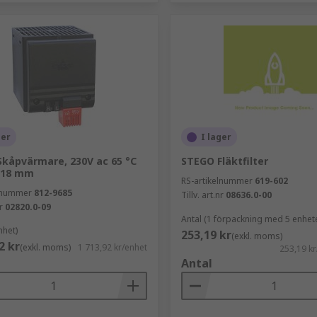
ger
I lager
kåpvärmare, 230V ac 65 °C
STEGO Fläktfilter
118 mm
RS-artikelnummer
619-602
elnummer
812-9685
Tillv. art.nr
08636.0-00
r
02820.0-09
Antal (1 förpackning med 5 enhet
nhet)
253,19 kr
(exkl. moms)
2 kr
(exkl. moms)
1 713,92 kr/enhet
253,19 k
Antal