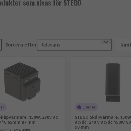
odukter som visas för STEGO
Sortera efter
Relevans
Jämf
ger
I lager
kåpvärmare, 150W, 230V ac
STEGO Skåpvärmare, 150W
0 °C 65mm 87 mm
ac/dc, 240 V ac/dc 150W 8
90 mm
elnummer
697-4389