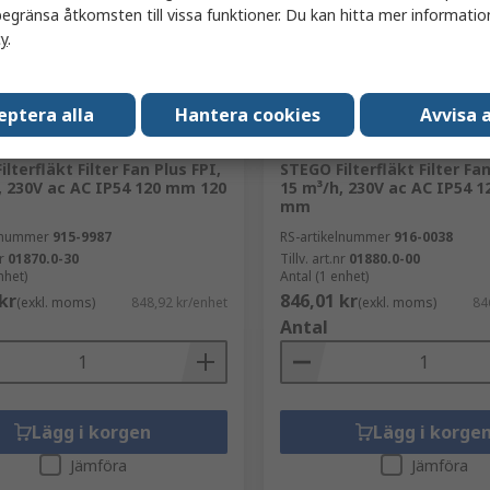
egränsa åtkomsten till vissa funktioner. Du kan hitta mer information
cy
.
eptera alla
Hantera cookies
Avvisa a
ger
I lager
lterfläkt Filter Fan Plus FPI,
STEGO Filterfläkt Filter Fa
, 230V ac AC IP54 120 mm 120
15 m³/h, 230V ac AC IP54 
mm
elnummer
915-9987
RS-artikelnummer
916-0038
r
01870.0-30
Tillv. art.nr
01880.0-00
nhet)
Antal (1 enhet)
kr
846,01 kr
(exkl. moms)
848,92 kr/enhet
(exkl. moms)
84
Antal
Lägg i korgen
Lägg i korge
Jämföra
Jämföra