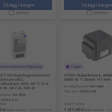
Lägg i korgen
Lägg i korge
Jämföra
Jämföra
närvarande inte tillgänglig
I lager
DCT 010 Kapslingstermostat
STEGO Skåpvärmare, 400W,
brytare (NC),
400W 65 °C 85mm 111 mm
tillverkare (NO), 60 °C 13 A,
RS-artikelnummer
697-4409
V dc, 56 V dc, 56V dc
Tillv. art.nr
02810.0-00
elnummer
182-9829
r
01011.0-21
nhet)
Antal (1 enhet)
0 kr
1 411,68 kr
(exkl. moms)
3 008,50 kr/enhet
(exkl. moms)
1 41