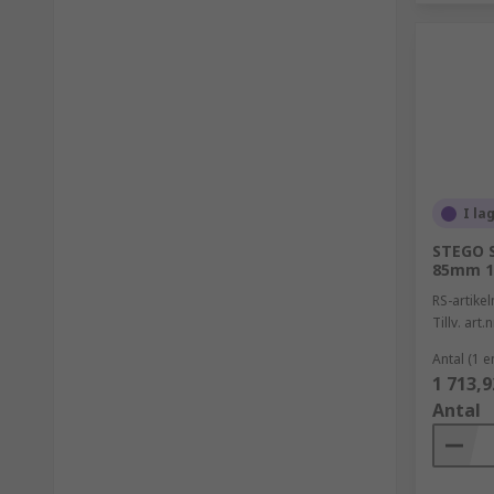
I la
STEGO S
85mm 
RS-artik
Tillv. art.n
Antal (1 e
1 713,9
Antal