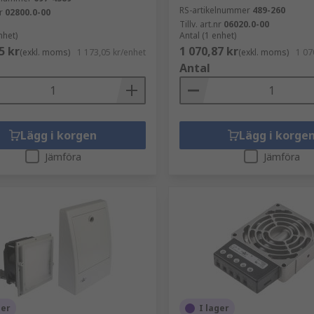
RS-artikelnummer
489-260
r
02800.0-00
Tillv. art.nr
06020.0-00
nhet)
Antal (1 enhet)
5 kr
1 070,87 kr
(exkl. moms)
1 173,05 kr/enhet
(exkl. moms)
1 07
Antal
Lägg i korgen
Lägg i korge
Jämföra
Jämföra
ger
I lager