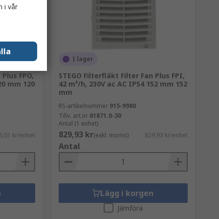
 i vår
lla
I lager
n Plus FPO,
STEGO Filterfläkt Filter Fan Plus FPI,
120 mm 120
42 m³/h, 230V ac AC IP54 152 mm 152
mm
RS-artikelnummer
915-9980
Tillv. art.nr
01871.0-30
Antal (1 enhet)
829,93 kr
6,01 kr/enhet
(exkl. moms)
829,93 kr/enhet
Antal
n
Lägg i korgen
Jämföra