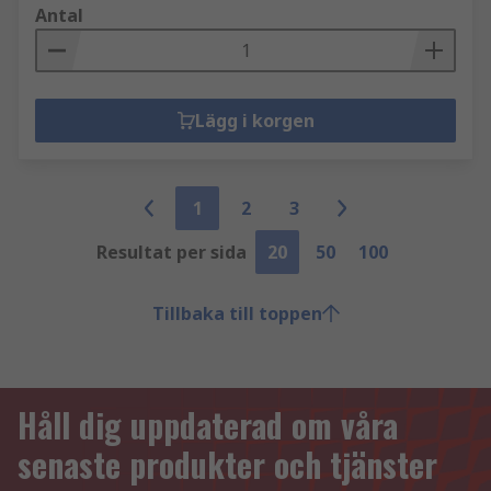
Antal
Lägg i korgen
1
2
3
Resultat per sida
20
50
100
Tillbaka till toppen
Håll dig uppdaterad om våra
senaste produkter och tjänster