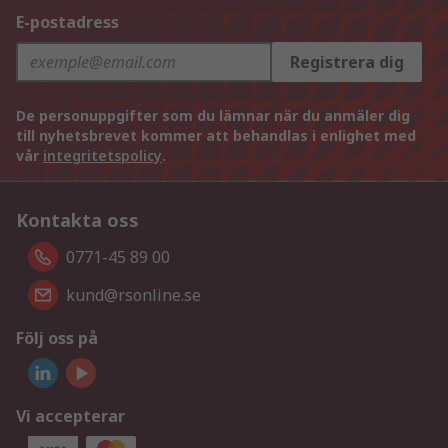
E-postadress
Registrera dig
De personuppgifter som du lämnar när du anmäler dig
till nyhetsbrevet kommer att behandlas i enlighet med
vår
integritetspolicy
.
Kontakta oss
0771-45 89 00
kund@rsonline.se
Följ oss på
Vi accepterar