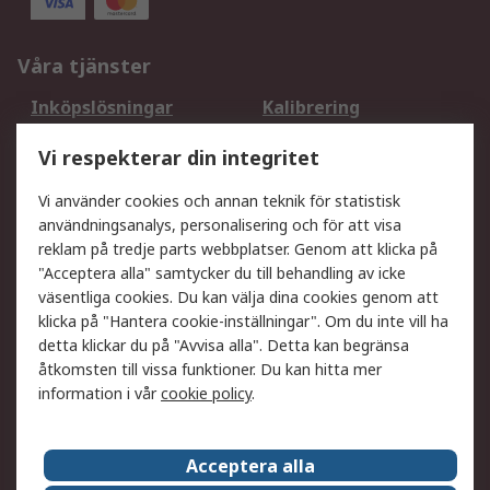
Våra tjänster
Inköpslösningar
Kalibrering
Utökat sortiment
Oljetestning och analys
Vi respekterar din integritet
DesignSpark
Teknisk Support
Ditt lokala säljteam
Exportlösningar
Vi använder cookies och annan teknik för statistisk
användningsanalys, personalisering och för att visa
reklam på tredje parts webbplatser. Genom att klicka på
Support
"Acceptera alla" samtycker du till behandling av icke
Få hjälp
Retur av varor
väsentliga cookies. Du kan välja dina cookies genom att
klicka på "Hantera cookie-inställningar". Om du inte vill ha
Leverans
Spåra din order
detta klickar du på "Avvisa alla". Detta kan begränsa
Begär en fakturakopi
Fördelar med RS-konto
åtkomsten till vissa funktioner. Du kan hitta mer
Betalningsalternativ
Okdo
information i vår
cookie policy
.
Om RS
Acceptera alla
Om RS
Försäljningsvillkor