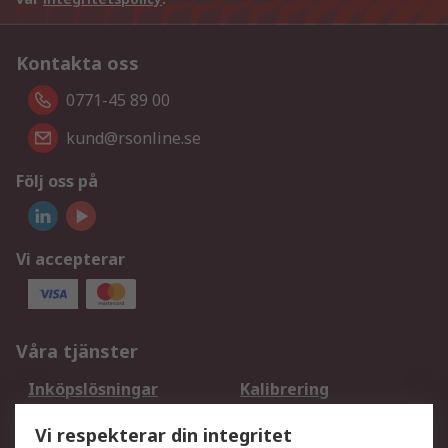
Kontakta oss
0771-45 89 00
kund@rsonline.se
Följ oss på
Vi accepterar
Våra tjänster
Inköpslösningar
Kalibrering
Utökat sortiment
Oljetestning och analys
Vi respekterar din integritet
DesignSpark
Teknisk Support