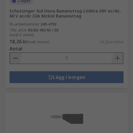
I lager
Schutzinger Gul Hona Bananuttag Lödöra 30V ac/dc,
60 V ac/dc 32A Nickel Bananuttag
RS-artikelnummer
249-4792
Tillv. art.nr
RS BU 403 Ni / GE
Antal (1 enhet)
18,26 kr
(exkl. moms)
18,26 kr/enhet
Antal
Lägg i korgen