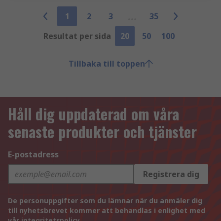
1
2
3
35
Resultat per sida
20
50
100
Tillbaka till toppen
Håll dig uppdaterad om våra
senaste produkter och tjänster
E-postadress
Registrera dig
De personuppgifter som du lämnar när du anmäler dig
till nyhetsbrevet kommer att behandlas i enlighet med
vår
integritetspolicy
.