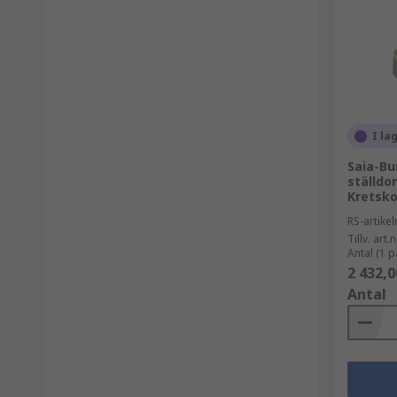
I la
Saia-Bu
ställdo
Kretsko
RS-artik
Tillv. art.n
Antal (1 
2 432,0
Antal