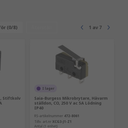
ör (0/8)
Återställ
1
av
7
I lager
 Stiftkolv
Saia-Burgess Mikrobrytare, Hävarm
A
ställdon, CO, 250 V ac 5A Lödning
IP40
RS-artikelnummer
472-8061
Tillv. art.nr
XCG3-J1-Z1
Antal (1 enhet)