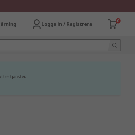
0
årning
Logga in / Registrera
ttre tjänster.