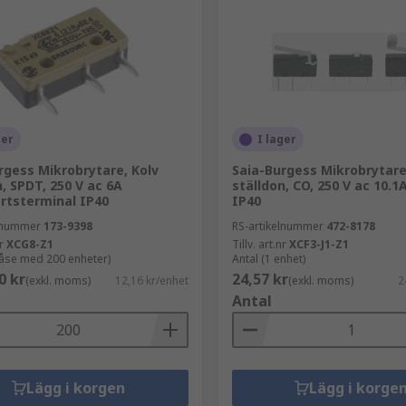
ger
I lager
rgess Mikrobrytare, Kolv
Saia-Burgess Mikrobrytar
n, SPDT, 250 V ac 6A
ställdon, CO, 250 V ac 10.1
rtsterminal IP40
IP40
elnummer
173-9398
RS-artikelnummer
472-8178
r
XCG8-Z1
Tillv. art.nr
XCF3-J1-Z1
påse med 200 enheter)
Antal (1 enhet)
0 kr
24,57 kr
(exkl. moms)
12,16 kr/enhet
(exkl. moms)
2
Antal
Lägg i korgen
Lägg i korge