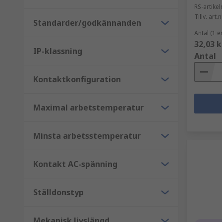
RS-artik
Tillv. art.n
Standarder/godkännanden
Antal (1 e
32,03 k
IP-klassning
Antal
Kontaktkonfiguration
Maximal arbetstemperatur
Minsta arbetsstemperatur
Kontakt AC-spänning
Ställdonstyp
Mekanisk livslängd