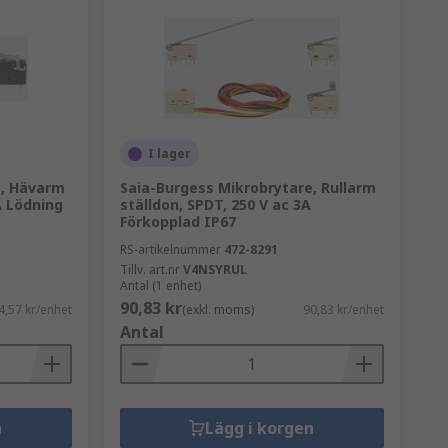
I lager
e, Hävarm
Saia-Burgess Mikrobrytare, Rullarm
A Lödning
ställdon, SPDT, 250 V ac 3A
Förkopplad IP67
RS-artikelnummer
472-8291
Tillv. art.nr
V4NSYRUL
Antal (1 enhet)
90,83 kr
4,57 kr/enhet
(exkl. moms)
90,83 kr/enhet
Antal
n
Lägg i korgen