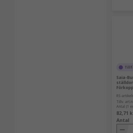
Tillf
Saia-Bu
ställdo
Förkopp
RS-artik
Tillv. art.n
Antal (1 e
82,71 k
Antal