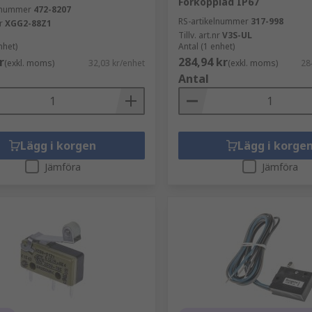
Förkopplad IP67
elnummer
472-8207
RS-artikelnummer
317-998
r
XGG2-88Z1
Tillv. art.nr
V3S-UL
nhet)
Antal (1 enhet)
r
284,94 kr
(exkl. moms)
32,03 kr/enhet
(exkl. moms)
28
Antal
Lägg i korgen
Lägg i korge
Jämföra
Jämföra