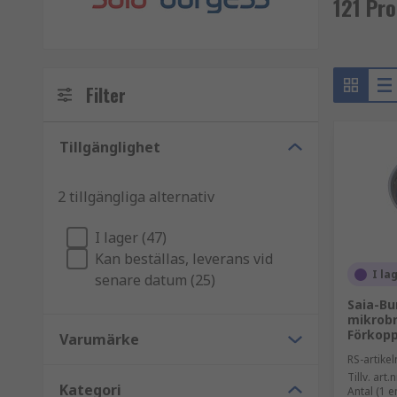
121 Pr
Filter
Tillgänglighet
2 tillgängliga alternativ
I lager (47)
Kan beställas, leverans vid
I la
senare datum (25)
Saia-Bu
mikrobr
Förkopp
Varumärke
RS-artik
Tillv. art.n
Kategori
Antal (1 e