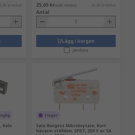
25,65 kr
6,95 kr/enhet
(exkl. moms)
25,65 kr/enhet
Antal
n
Lägg i korgen
Jämföra
änglig
I lager
, Kolv
Saia-Burgess Mikrobrytare, Kort
hävarm ställdon, SPDT, 250 V ac 5A