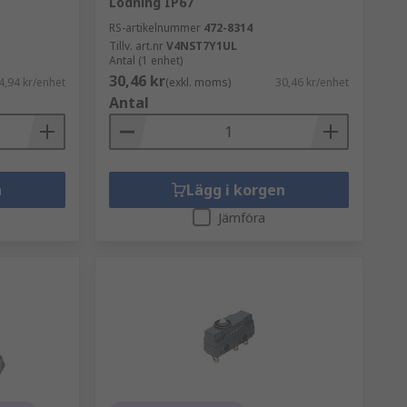
Lödning IP67
RS-artikelnummer
472-8314
Tillv. art.nr
V4NST7Y1UL
Antal (1 enhet)
30,46 kr
4,94 kr/enhet
(exkl. moms)
30,46 kr/enhet
Antal
n
Lägg i korgen
Jämföra