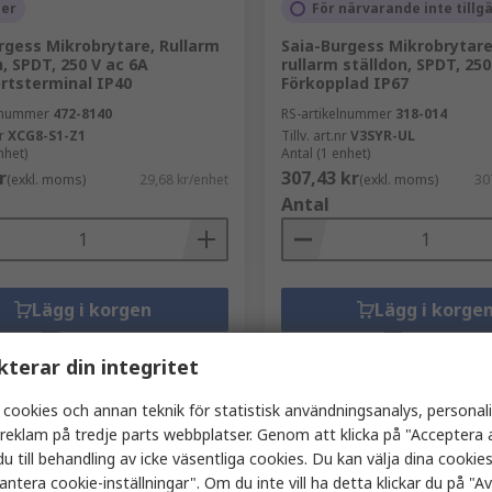
ger
För närvarande inte tillg
rgess Mikrobrytare, Rullarm
Saia-Burgess Mikrobrytare
n, SPDT, 250 V ac 6A
rullarm ställdon, SPDT, 250
rtsterminal IP40
Förkopplad IP67
elnummer
472-8140
RS-artikelnummer
318-014
r
XCG8-S1-Z1
Tillv. art.nr
V3SYR-UL
nhet)
Antal (1 enhet)
r
307,43 kr
(exkl. moms)
29,68 kr/enhet
(exkl. moms)
30
Antal
Lägg i korgen
Lägg i korge
Jämföra
Jämföra
kterar din integritet
 cookies och annan teknik för statistisk användningsanalys, personal
a reklam på tredje parts webbplatser. Genom att klicka på "Acceptera a
u till behandling av icke väsentliga cookies. Du kan välja dina cooki
antera cookie-inställningar". Om du inte vill ha detta klickar du på "Avv