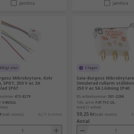
Jämföra
Jämföra
älligt slut
I lager
rgess Mikrobrytare, Kolv
Saia-Burgess Mikrobrytare
n, SPDT, 250 V ac 3A
Simulerad rullarm ställdon
lad IP67
250 V ac 5A Lödning IP40
elnummer
472-8279
RS-artikelnummer
301-2286
r
V4NSUL
Tillv. art.nr
F4T7YC-UL
nhet)
Antal (1 enhet)
r
59,25 kr
(exkl. moms)
82,71 kr/enhet
(exkl. moms)
5
Antal