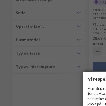
I la
Saia-Bu
Serie
ställdo
Kretsko
RS-artik
Operativ kraft
Tillv. art.n
Antal (1 e
29,68 k
Husmaterial
Antal
Typ av fäste
Typ av mikrobrytare
Vi respe
Vi använder
för att vis
samtycker d
klicka på "H