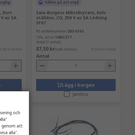
änglig
Håller på att utgå
, Kort
Saia-Burgess Mikrobrytare, Kolv
 V ac 5A
ställdon, CO, 250 V ac 5A Lödning
IP67
RS-artikelnummer
283-6163
Tillv. art.nr
V4NCST7
Antal (1 enhet)
87,50 kr
7,43 kr/enhet
(exkl. moms)
87,50 kr/enhet
Antal
n
Lägg i korgen
Jämföra
isering och
lla"
es genom att
isa alla".