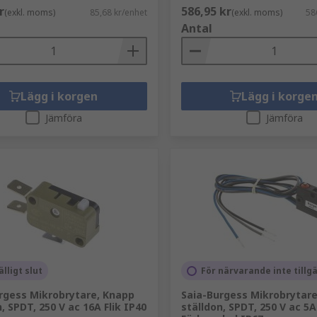
r
586,95 kr
(exkl. moms)
85,68 kr/enhet
(exkl. moms)
58
Antal
Lägg i korgen
Lägg i korge
Jämföra
Jämföra
älligt slut
För närvarande inte tillg
rgess Mikrobrytare, Knapp
Saia-Burgess Mikrobrytare
, SPDT, 250 V ac 16A Flik IP40
ställdon, SPDT, 250 V ac 5A