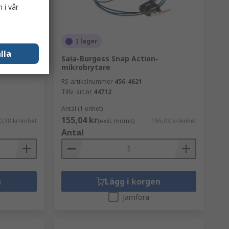
 i vår
änglig
I lager
lla
, Rullarm
Saia-Burgess Snap Action-
 IP40
mikrobrytare
RS-artikelnummer
456-4621
Tillv. art.nr
44712
Antal (1 enhet)
155,04 kr
0,38 kr/enhet
(exkl. moms)
155,04 kr/enhet
Antal
n
Lägg i korgen
Jämföra