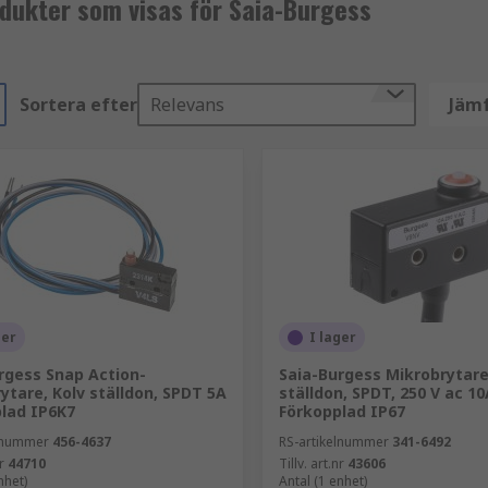
odukter som visas för Saia-Burgess
Sortera efter
Relevans
Jämf
ger
I lager
rgess Snap Action-
Saia-Burgess Mikrobrytare,
ytare, Kolv ställdon, SPDT 5A
ställdon, SPDT, 250 V ac 10
lad IP6K7
Förkopplad IP67
elnummer
456-4637
RS-artikelnummer
341-6492
r
44710
Tillv. art.nr
43606
nhet)
Antal (1 enhet)