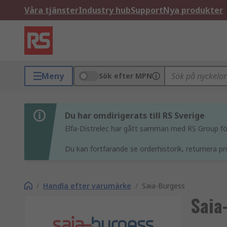
Våra tjänster
Industry hub
Support
Nya produkter
Meny
Sök efter MPN
Du har omdirigerats till RS Sverige
Elfa-Distrelec har gått samman med RS Group för 
Du kan fortfarande se orderhistorik, returnera pr
/
Handla efter varumärke
/
Saia-Burgess
Saia