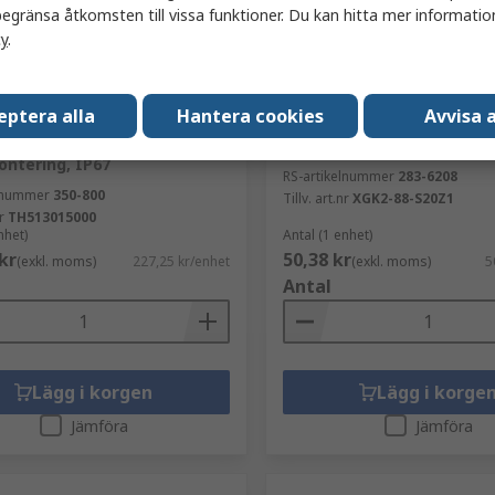
egränsa åtkomsten till vissa funktioner. Du kan hitta mer information
cy
.
närvarande inte tillgänglig
För närvarande inte tillg
eptera alla
Hantera cookies
Avvisa a
rgess, SPDT
Saia-Burgess Mikrobrytare
nappsomkopplare,
ställdon, 1 CO 10A FASTON
ntering, IP67
RS-artikelnummer
283-6208
elnummer
350-800
Tillv. art.nr
XGK2-88-S20Z1
r
TH513015000
nhet)
Antal (1 enhet)
kr
50,38 kr
(exkl. moms)
227,25 kr/enhet
(exkl. moms)
5
Antal
Lägg i korgen
Lägg i korge
Jämföra
Jämföra